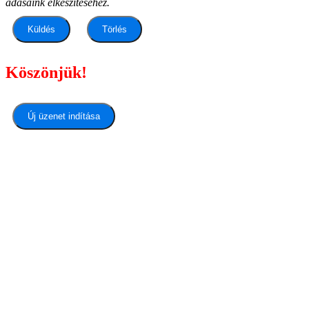
adásaink elkészítéséhez.
Küldés
Törlés
Köszönjük!
Új üzenet indítása