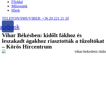
Főoldal
Műsoraink
Hírek
TELEFON/SMS/VIBER: +36 20 221 21 20
acebook
Vihar Békésben: kidőlt fákhoz és
leszakadt ágakhoz riasztották a tűzoltókat
– Körös Hírcentrum