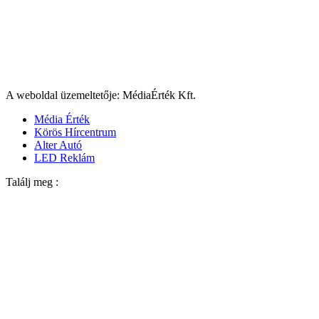
A weboldal üzemeltetője: MédiaÉrték Kft.
Média Érték
Körös Hírcentrum
Alter Autó
LED Reklám
Találj meg :