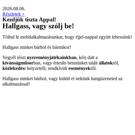
2026.08.06.
Részletek +
Kezdjük tiszta Appal!
Hallgass, vagy szólj be!
Töltsd le mobilalkalmazásunkat, hogy éjjel-nappal együtt lehessünk!
Hallgass minket bárhol és bármikor!
Vegyél részt
nyereményjátékainkban
, kérj dalt a
kívánságműsor
ban, vagy értesíts bennünket talált
állatok
ról,
közlekedés
i helyzetről, rendkívüli
események
ről.
Hallgass minket bárhol, vagy küldd el nekünk hangüzeneted az
alkalmazással!