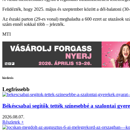
Felidézték, hogy 2025. május és szeptember között a dél-balatoni (30-as
Az északi parton (29-es vonal) meghaladta a 600 ezret az utazások sz
szám ennél sokkal több – jelezték.
MTI
hirdetés
Legfrissebb
Békéscsabai segítők tették színesebbé a szalontai gy
2026.08.07.
Részletek +