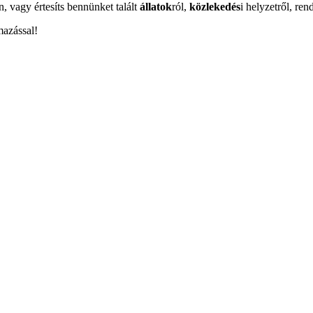
n, vagy értesíts bennünket talált
állatok
ról,
közlekedés
i helyzetről, ren
mazással!