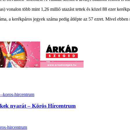
) vonalon több mint 1,26 millió utazást tettek és közel 88 ezer kerékpár
áma, a kerékpáros jegyek száma pedig átlépte az 57 ezret. Mivel ebben 
erekek nyarát – Körös Hírcentrum