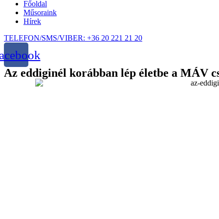
Főoldal
Műsoraink
Hírek
TELEFON/SMS/VIBER: +36 20 221 21 20
acebook
Az eddiginél korábban lép életbe a MÁV c