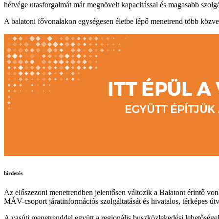
hétvége utasforgalmát már megnövelt kapacitással és magasabb szolgált
A balatoni fővonalakon egységesen életbe lépő menetrend több közvetlen
hirdetés
Az előszezoni menetrendben jelentősen változik a Balatont érintő vona
MÁV-csoport járatinformációs szolgáltatását és hivatalos, térképes ú
A vasúti menetrenddel együtt a regionális buszközlekedési lehetőségek 