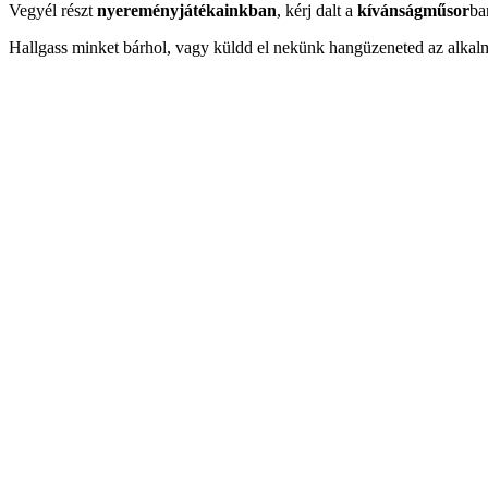
Vegyél részt
nyereményjátékainkban
, kérj dalt a
kívánságműsor
ba
Hallgass minket bárhol, vagy küldd el nekünk hangüzeneted az alkal