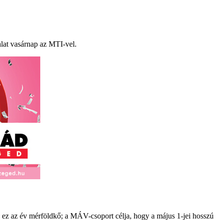
alat vasárnap az MTI-vel.
n ez az év mérföldkő; a MÁV-csoport célja, hogy a május 1-jei hosszú