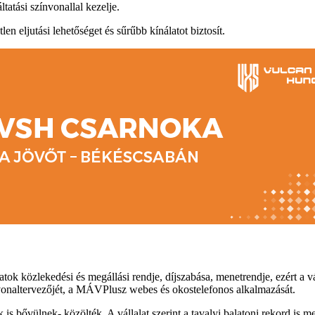
atási színvonallal kezelje.
 eljutási lehetőséget és sűrűbb kínálatot biztosít.
tok közlekedési és megállási rendje, díjszabása, menetrendje, ezért a v
tvonaltervezőjét, a MÁVPlusz webes és okostelefonos alkalmazását.
is bővülnek- közölték. A vállalat szerint a tavalyi balatoni rekord is m