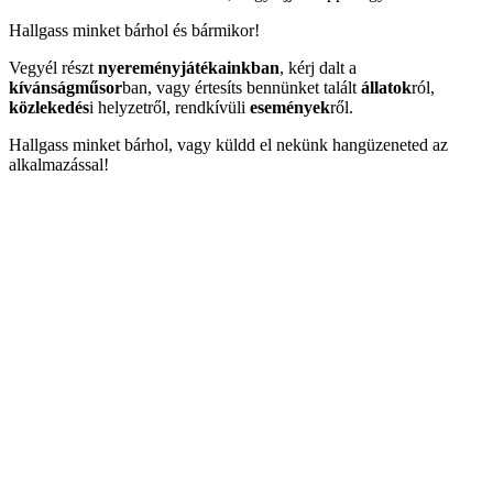
Hallgass minket bárhol és bármikor!
Vegyél részt
nyereményjátékainkban
, kérj dalt a
kívánságműsor
ban, vagy értesíts bennünket talált
állatok
ról,
közlekedés
i helyzetről, rendkívüli
események
ről.
Hallgass minket bárhol, vagy küldd el nekünk hangüzeneted az
alkalmazással!