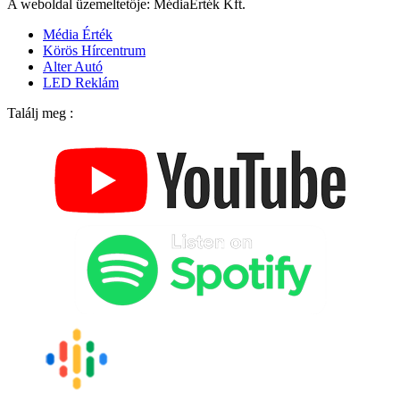
A weboldal üzemeltetője: MédiaÉrték Kft.
Média Érték
Körös Hírcentrum
Alter Autó
LED Reklám
Találj meg :