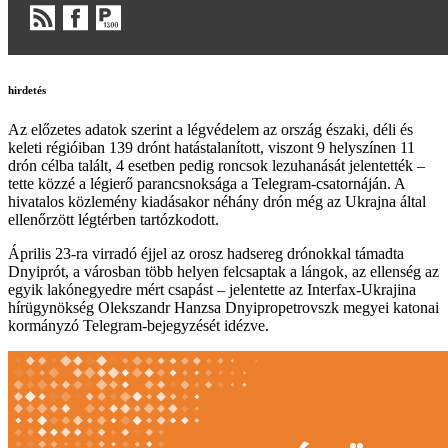
hirdetés
Az előzetes adatok szerint a légvédelem az ország északi, déli és
keleti régióiban 139 drónt hatástalanított, viszont 9 helyszínen 11
drón célba talált, 4 esetben pedig roncsok lezuhanását jelentették –
tette közzé a légierő parancsnoksága a Telegram-csatornáján. A
hivatalos közlemény kiadásakor néhány drón még az Ukrajna által
ellenőrzött légtérben tartózkodott.
Április 23-ra virradó éjjel az orosz hadsereg drónokkal támadta
Dnyiprót, a városban több helyen felcsaptak a lángok, az ellenség az
egyik lakónegyedre mért csapást – jelentette az Interfax-Ukrajina
hírügynökség Olekszandr Hanzsa Dnyipropetrovszk megyei katonai
kormányzó Telegram-bejegyzését idézve.