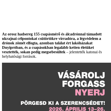
Az orosz hadsereg 155 csapásmérő és álcadrónnal támadott
ukrajnai célpontokat csütörtökre virradóra, a légvédelem a
drónok zömét elfogta, azonban találat ért lakóházakat
Dnyipróban, és a csapásokban legalább ketten életüket
vesztették, sokan pedig megsebesültek
– jelentették katonai és
helyhatósági források.