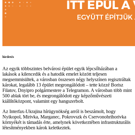
hirdetés
Az egyik többszintes belvárosi épület egyik lépcsőházában a
lakások a kilencedik és a hatodik emelet között teljesen
megsemmisültek, a városban összesen négy helyszínen regisztráltak
károkat, legalább 13 épület megrongálódott – tette közzé Borisz
Filatov, Dnyipro polgármestere a Telegramon. A városban több mint
500 ablak tört be, és megrongálódott egy képzőművészeti
kiállítóközpont, valamint egy hangszerbolt.
Az Interfax-Ukrajina hírügynökség arról is beszámolt, hogy
Nyikopol, Mirivka, Marganec, Pokrovszk és Cservonohrihorivka
környékét is támadás érte, amelynek következtében infrastrukturális
létesítményekben károk keletkeztek.