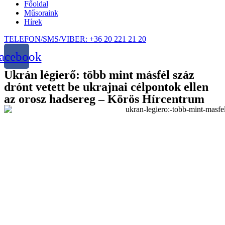
Főoldal
Műsoraink
Hírek
TELEFON/SMS/VIBER: +36 20 221 21 20
acebook
Ukrán légierő: több mint másfél száz
drónt vetett be ukrajnai célpontok ellen
az orosz hadsereg – Körös Hírcentrum