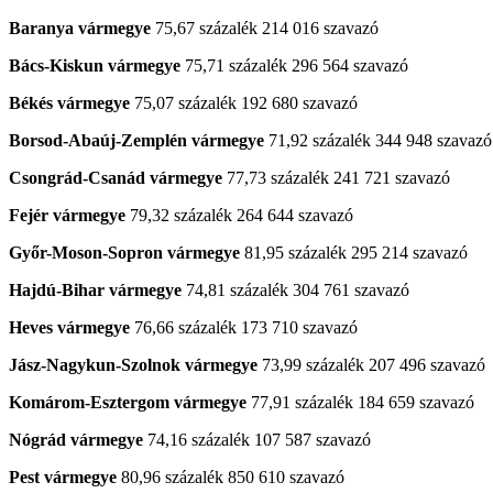
Baranya vármegye
75,67 százalék 214 016 szavazó
Bács-Kiskun vármegye
75,71 százalék 296 564 szavazó
Békés vármegye
75,07 százalék 192 680 szavazó
Borsod-Abaúj-Zemplén vármegye
71,92 százalék 344 948 szavazó
Csongrád-Csanád vármegye
77,73 százalék 241 721 szavazó
Fejér vármegye
79,32 százalék 264 644 szavazó
Győr-Moson-Sopron vármegye
81,95 százalék 295 214 szavazó
Hajdú-Bihar vármegye
74,81 százalék 304 761 szavazó
Heves vármegye
76,66 százalék 173 710 szavazó
Jász-Nagykun-Szolnok vármegye
73,99 százalék 207 496 szavazó
Komárom-Esztergom vármegye
77,91 százalék 184 659 szavazó
Nógrád vármegye
74,16 százalék 107 587 szavazó
Pest vármegye
80,96 százalék 850 610 szavazó