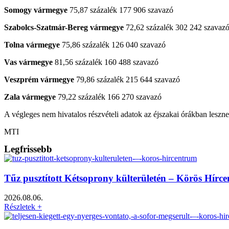
Somogy vármegye
75,87 százalék 177 906 szavazó
Szabolcs-Szatmár-Bereg vármegye
72,62 százalék 302 242 szavaz
Tolna vármegye
75,86 százalék 126 040 szavazó
Vas vármegye
81,56 százalék 160 488 szavazó
Veszprém vármegye
79,86 százalék 215 644 szavazó
Zala vármegye
79,22 százalék 166 270 szavazó
A végleges nem hivatalos részvételi adatok az éjszakai órákban leszn
MTI
Legfrissebb
Tűz pusztított Kétsoprony külterületén – Körös Hírc
2026.08.06.
Részletek +