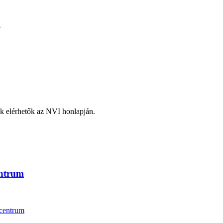
ó
ek elérhetők az NVI honlapján.
entrum