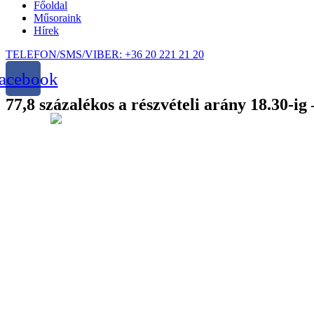
Főoldal
Műsoraink
Hírek
TELEFON/SMS/VIBER: +36 20 221 21 20
acebook
77,8 százalékos a részvételi arány 18.30-i