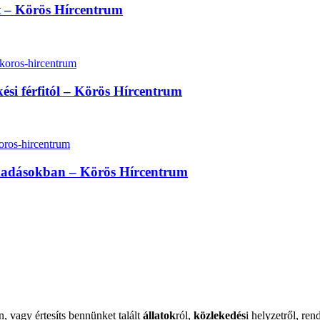
lt – Körös Hírcentrum
kési férfitól – Körös Hírcentrum
madásokban – Körös Hírcentrum
n, vagy értesíts bennünket talált
állatok
ról,
közlekedés
i helyzetről, ren