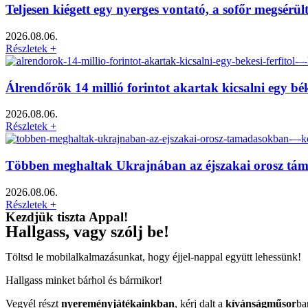
Teljesen kiégett egy nyerges vontató, a sofőr megsérü
2026.08.06.
Részletek +
Álrendőrök 14 millió forintot akartak kicsalni egy bé
2026.08.06.
Részletek +
Többen meghaltak Ukrajnában az éjszakai orosz tá
2026.08.06.
Részletek +
Kezdjük tiszta Appal!
Hallgass, vagy szólj be!
Töltsd le mobilalkalmazásunkat, hogy éjjel-nappal együtt lehessünk!
Hallgass minket bárhol és bármikor!
Vegyél részt
nyereményjátékainkban
, kérj dalt a
kívánságműsor
ba