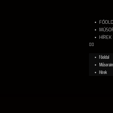
FŐOL
MŰSOR
HÍREK
Főoldal
Műsorai
Hírek