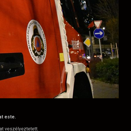
t este.
kat veszélyeztetett.