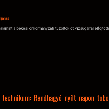
ljárás
amint a békési önkormányzati tűzoltók öt vízsugárral elfojtott
i technikum: Rendhagyó nyílt napon tobo