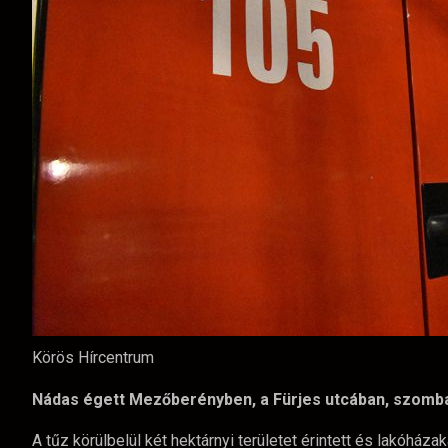
Körös Hírcentrum
Nádas égett Mezőberényben, a Fürjes utcában, szomba
A tűz körülbelül két hektárnyi területet érintett és lakóháza