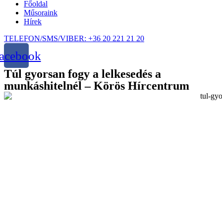
Főoldal
Műsoraink
Hírek
TELEFON/SMS/VIBER: +36 20 221 21 20
acebook
Túl gyorsan fogy a lelkesedés a
munkáshitelnél – Körös Hírcentrum