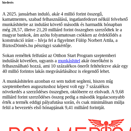
hirdetés
A 2025. januárban induló, akár 4 millió forint összegű,
kamatmentes, szabad felhasználású, ingatlanfedezet nélkül felvehető
munkáshitelre az indulást követő második és harmadik hónapban
még 28,57, illetve 21,20 milliárd forint összegben szerződtek le a
magyar bankok, ám azóta folyamatosan csökken az érdeklődés a
konstrukció iránt – hívja fel a figyelmet Fülöp Norbert Attila, a
BiztosDöntés.hu pénzügyi szakértője.
Sokan reméltek felfutást az Otthon Start Program szeptemberi
indulását követően, ugyanis a
munkáshitel
akár önerőként is
felhasználható hozzá, ami 10 százalékos önerőt feltételezve akár egy
40 millió forintos lakás megvásárlásához is elegendő lehet.
A munkáshitelen azonban ez sem tudott segíteni, hiszen míg
szeptemberben augusztushoz képest volt egy 7 százalékos
növekedés a szerződéses összegben, októberre ez elolvadt. A 9,68
milliárd forint szerződéses összeg pedig a második legalacsonyabb
érték a termék eddigi pályafutása során, és csak minimálisan múlja
felül a bevezetés első hónapjának 9,41 milliárd forintját.