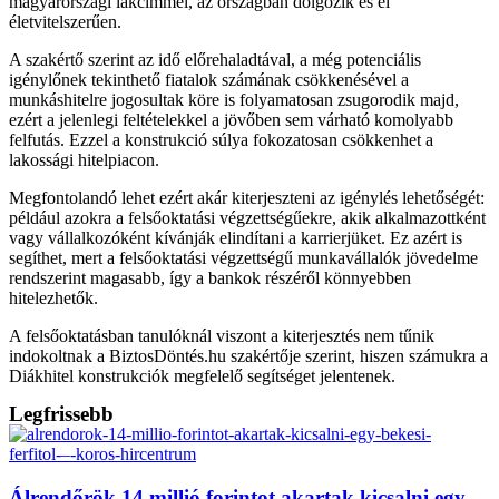
magyarországi lakcímmel, az országban dolgozik és él
életvitelszerűen.
A szakértő szerint az idő előrehaladtával, a még potenciális
igénylőnek tekinthető fiatalok számának csökkenésével a
munkáshitelre jogosultak köre is folyamatosan zsugorodik majd,
ezért a jelenlegi feltételekkel a jövőben sem várható komolyabb
felfutás. Ezzel a konstrukció súlya fokozatosan csökkenhet a
lakossági hitelpiacon.
Megfontolandó lehet ezért akár kiterjeszteni az igénylés lehetőségét:
például azokra a felsőoktatási végzettségűekre, akik alkalmazottként
vagy vállalkozóként kívánják elindítani a karrierjüket. Ez azért is
segíthet, mert a felsőoktatási végzettségű munkavállalók jövedelme
rendszerint magasabb, így a bankok részéről könnyebben
hitelezhetők.
A felsőoktatásban tanulóknál viszont a kiterjesztés nem tűnik
indokoltnak a BiztosDöntés.hu szakértője szerint, hiszen számukra a
Diákhitel konstrukciók megfelelő segítséget jelentenek.
Legfrissebb
Álrendőrök 14 millió forintot akartak kicsalni egy