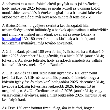
A babaváró és a munkáshitel eltérő pályáját az is jól érzékelteti,
hogy miközben 2025 február és április között az újonnan kötött
munkáshitel szerződések értéke meghaladta a babaváró kötésekét,
októberben az előbbi már kevesebb mint felét tette csak ki.
A BiztosDöntés.hu gyűjtése szerint a két támogatott hitel
népszerűsége közötti különbség a bankok ajánlataiban is tükröződik:
míg a munkáshitelnél nem adnak jóváírást az igénylőknek, a
babavárónál
130-180 ezer forintot is kínálnak a bankok, ami
bankszámla nyitásával még tovább növelhető.
A Gránit Bank például 180 ezer forint jóváírást ad, ha a Babaváró
hitelt 2025. december 31-ig igénylik, és a hitelt 2026. január 31-ig
folyósítja. Az akció feltétele, hogy az adósok mindegyike vállalja,
bankszámlát vezetnek a Gránit Banknál.
A CIB Bank és az UniCredit Bank ugyancsak 180 ezer forint
jóváírást fizet. A CIB-nél az aktuális promóció feltétele, hogy a
kölcsön igénylése és teljes körű befogadása 2025. december 31-ig,
továbbá a kölcsön folyósítása legkésőbb 2026. február 13-ig
megtörténjen. Az UniCreditnél az akció 2026. január 31-ig, vagy
visszavonásig érvényes, míg a hitelt legkésőbb 2026. március 31-ig
kell folyósítani.
Az Erste 150 ezer forintot fizet utólag, ám itt feltétel, hogy a