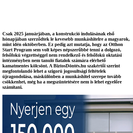
Csak 2025 januárjában, a konstrukció indulásának első
hónapjában szerződtek le kevesebb munkáshitelre a magyarok,
mint idén októberben. Ez pedig azt mutatja, hogy az Otthon
Start Program sem volt képes népszerűbbé tenni a dolgozó,
felsőfokú végzettséggel nem rendelkező és felsőfokú oktatási
intézményben nem tanuló fiatalok számára elérhető
kamatmentes kölcsönt. A BiztosDöntés.hu szakértői szerint
megfontolandó lehet a szigorú jogosultsági feltételek
újragondolása, máskülönben a munkáshitel szerepe tovább
csökkenhet, még ha a megszüntetésére nem is lehet egyelőre
számítani.