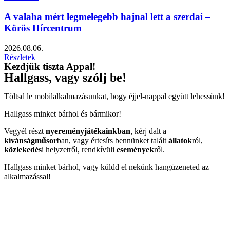
A valaha mért legmelegebb hajnal lett a szerdai –
Körös Hírcentrum
2026.08.06.
Részletek +
Kezdjük tiszta Appal!
Hallgass, vagy szólj be!
Töltsd le mobilalkalmazásunkat, hogy éjjel-nappal együtt lehessünk!
Hallgass minket bárhol és bármikor!
Vegyél részt
nyereményjátékainkban
, kérj dalt a
kívánságműsor
ban, vagy értesíts bennünket talált
állatok
ról,
közlekedés
i helyzetről, rendkívüli
események
ről.
Hallgass minket bárhol, vagy küldd el nekünk hangüzeneted az
alkalmazással!