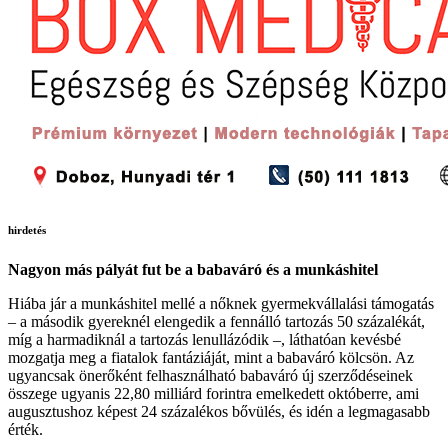
hirdetés
Nagyon más pályát fut be a babaváró és a munkáshitel
Hiába jár a munkáshitel mellé a nőknek gyermekvállalási támogatás
– a második gyereknél elengedik a fennálló tartozás 50 százalékát,
míg a harmadiknál a tartozás lenullázódik –, láthatóan kevésbé
mozgatja meg a fiatalok fantáziáját, mint a babaváró kölcsön. Az
ugyancsak önerőként felhasználható babaváró új szerződéseinek
összege ugyanis 22,80 milliárd forintra emelkedett októberre, ami
augusztushoz képest 24 százalékos bővülés, és idén a legmagasabb
érték.