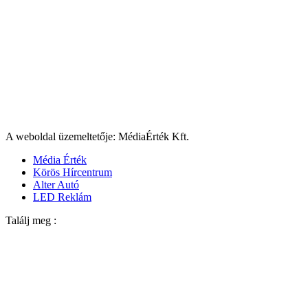
A weboldal üzemeltetője: MédiaÉrték Kft.
Média Érték
Körös Hírcentrum
Alter Autó
LED Reklám
Találj meg :