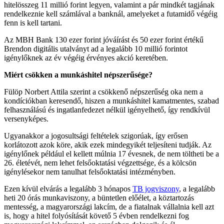
hitelösszeg 11 millió forint legyen, valamint a pár mindkét tagjának
rendelkeznie kell számlával a banknál, amelyeket a futamidő végéig
fenn is kell tartani.
Az MBH Bank 130 ezer forint jóváírást és 50 ezer forint értékű
Brendon digitális utalványt ad a legalább 10 millió forintot
igénylőknek az év végéig érvényes akció keretében.
Miért csökken a munkáshitel népszerűsége?
Fülöp Norbert Attila szerint a csökkenő népszerűség oka nem a
kondíciókban keresendő, hiszen a munkáshitel kamatmentes, szabad
felhasználású és ingatlanfedezet nélkül igényelhető, így rendkívül
versenyképes.
Ugyanakkor a jogosultsági feltételek szigorúak, így erősen
korlátozott azok köre, akik ezek mindegyikét teljesíteni tudják. Az
igénylőnek például el kellett múlnia 17 évesnek, de nem töltheti be a
26. életévét, nem lehet felsőoktatási végzettsége, és a kölcsön
igénylésekor nem tanulhat felsőoktatási intézményben.
Ezen kívül elvárás a legalább 3 hónapos
TB jogviszony
, a legalább
heti 20 órás munkaviszony, a büntetlen előélet, a köztartozás
mentesség, a magyarországi lakcím, de a fiatalnak vállalnia kell azt
is, hogy a hitel folyósítását követő 5 évben rendelkezni fog