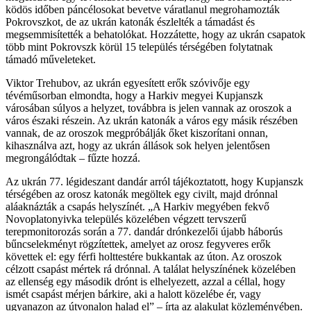
ködös időben páncélosokat bevetve váratlanul megrohamozták
Pokrovszkot, de az ukrán katonák észlelték a támadást és
megsemmisítették a behatolókat. Hozzátette, hogy az ukrán csapatok
több mint Pokrovszk körül 15 település térségében folytatnak
támadó műveleteket.
Viktor Trehubov, az ukrán egyesített erők szóvivője egy
tévéműsorban elmondta, hogy a Harkiv megyei Kupjanszk
városában súlyos a helyzet, továbbra is jelen vannak az oroszok a
város északi részein. Az ukrán katonák a város egy másik részében
vannak, de az oroszok megpróbálják őket kiszorítani onnan,
kihasználva azt, hogy az ukrán állások sok helyen jelentősen
megrongálódtak – fűzte hozzá.
Az ukrán 77. légideszant dandár arról tájékoztatott, hogy Kupjanszk
térségében az orosz katonák megöltek egy civilt, majd drónnal
aláaknázták a csapás helyszínét. „A Harkiv megyében fekvő
Novoplatonyivka település közelében végzett tervszerű
terepmonitorozás során a 77. dandár drónkezelői újabb háborús
bűncselekményt rögzítettek, amelyet az orosz fegyveres erők
követtek el: egy férfi holttestére bukkantak az úton. Az oroszok
célzott csapást mértek rá drónnal. A találat helyszínének közelében
az ellenség egy második drónt is elhelyezett, azzal a céllal, hogy
ismét csapást mérjen bárkire, aki a halott közelébe ér, vagy
ugyanazon az útvonalon halad el” – írta az alakulat közleményében.