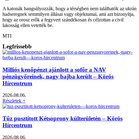
A katonák hangsúlyozzák, hogy a térségben nem találhatók az ukrán
hadseregnek semmilyen állásai vagy objektumai, ami azt bizonyítja,
hogy az orosz erők a fegyvert szándékosan és célzottan a civil
lakosság ellen vetették be.
MTI
Legfrissebb
Milliós kenőpénzt ajánlott a sofőr a NAV
pénzügyőreinek, nagy bajba került – Körös
Hírcentrum
2026.08.06.
Részletek +
Tűz pusztított Kétsoprony külterületén – Körös
Hírcentrum
2026.08.06.