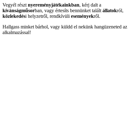
Vegyél részt
nyereményjátékainkban
, kérj dalt a
kívánságműsor
ban, vagy értesíts bennünket talált
állatok
ról,
közlekedés
i helyzetről, rendkívüli
események
ről.
Hallgass minket bárhol, vagy küldd el nekünk hangüzeneted az
alkalmazással!