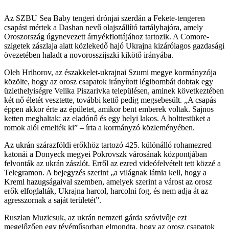
Az SZBU Sea Baby tengeri drónjai szerdán a Fekete-tengeren
csapást mértek a Dashan nevű olajszállító tartályhajóra, amely
Oroszország úgynevezett árnyékflottájához tartozik. A Comore-
szigetek zászlaja alatt közlekedő hajó Ukrajna kizárólagos gazdasági
övezetében haladt a novorosszijszki kikötő irányába.
Oleh Hrihorov, az északkelet-ukrajnai Szumi megye kormányzója
közölte, hogy az orosz csapatok irányított légibombát dobtak egy
üzlethelyiségre Velika Piszarivka településen, aminek következtében
két nő életét vesztette, további kettő pedig megsebesült. „A csapás
éppen akkor érte az épületet, amikor bent emberek voltak. Sajnos
ketten meghaltak: az eladónő és egy helyi lakos. A holttestüket a
romok alól emelték ki” – írta a kormányzó közleményében.
Az ukrán szárazföldi erőkhöz tartozó 425. különálló rohamezred
katonái a Donyeck megyei Pokrovszk városának központjában
felvonták az ukrán zászlót. Erről az ezred videófelvételt tett közzé a
Telegramon. A bejegyzés szerint „a világnak látnia kell, hogy a
Kreml hazugságaival szemben, amelyek szerint a várost az orosz
erők elfoglalták, Ukrajna harcol, harcolni fog, és nem adja át az
agresszornak a saját területét”.
Ruszlan Muzicsuk, az ukrán nemzeti gárda szóvivője ezt
megelőzően egy tévéműsorban elmondta, hogy az orosz csapatok