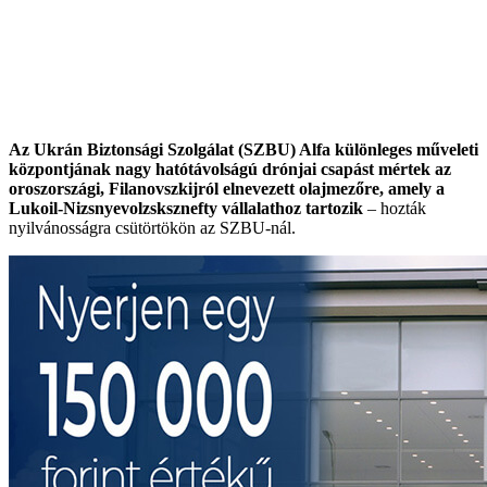
Az Ukrán Biztonsági Szolgálat (SZBU) Alfa különleges műveleti
központjának nagy hatótávolságú drónjai csapást mértek az
oroszországi, Filanovszkijról elnevezett olajmezőre, amely a
Lukoil-Nizsnyevolzsksznefty vállalathoz tartozik
– hozták
nyilvánosságra csütörtökön az SZBU-nál.