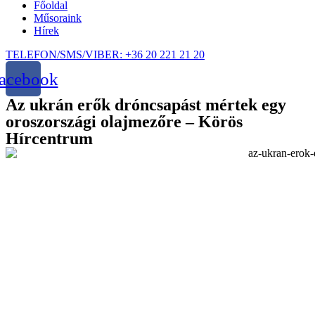
Főoldal
Műsoraink
Hírek
TELEFON/SMS/VIBER: +36 20 221 21 20
acebook
Az ukrán erők dróncsapást mértek egy
oroszországi olajmezőre – Körös
Hírcentrum