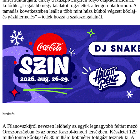
kötődik. „Legalább négy találatot rögzítettek a tengeri platformon. A
támadás következtében leállt a több mint húsz kútból végzett kőolaj-
és gázkitermelés” – tették hozzá a szakszolgálatnál.
hirdetés
A Filanovszkijról nevezett lelőhely az egyik legnagyobb feltárt mező
Oroszországban és az orosz Kaszpi-tengeri térségben. Készletei 129
millió tonna kőolajat és 30 milliárd köbméter földgázt tesznek ki. A