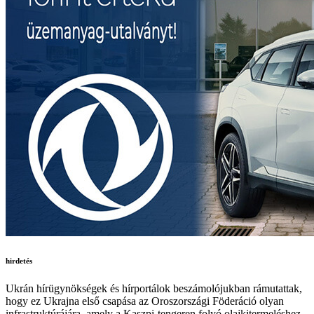
hirdetés
Ukrán hírügynökségek és hírportálok beszámolójukban rámutattak,
hogy ez Ukrajna első csapása az Oroszországi Föderáció olyan
infrastruktúrájára, amely a Kaszpi-tengeren folyó olajkitermeléshez