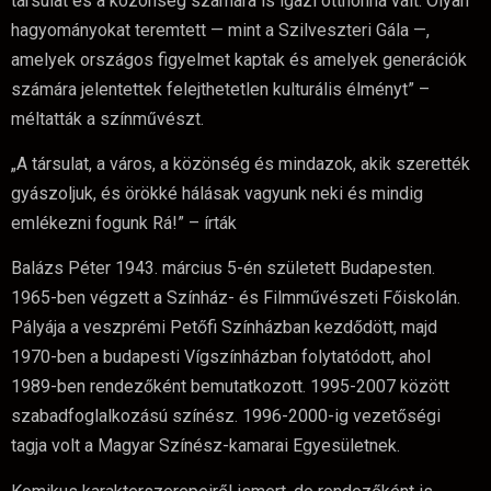
társulat és a közönség számára is igazi otthonná vált. Olyan
hagyományokat teremtett — mint a Szilveszteri Gála —,
amelyek országos figyelmet kaptak és amelyek generációk
számára jelentettek felejthetetlen kulturális élményt” –
méltatták a színművészt.
„A társulat, a város, a közönség és mindazok, akik szerették
gyászoljuk, és örökké hálásak vagyunk neki és mindig
emlékezni fogunk Rá!” – írták
Balázs Péter 1943. március 5-én született Budapesten.
1965-ben végzett a Színház- és Filmművészeti Főiskolán.
Pályája a veszprémi Petőfi Színházban kezdődött, majd
1970-ben a budapesti Vígszínházban folytatódott, ahol
1989-ben rendezőként bemutatkozott. 1995-2007 között
szabadfoglalkozású színész. 1996-2000-ig vezetőségi
tagja volt a Magyar Színész-kamarai Egyesületnek.