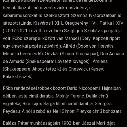
Komikus karakterszerepeiről ismert, de rendezőként is
bemutatkozott, népszerű szinkronszínész, s
kabaréműsorokat is szerkesztett. Számos tv-sorozatban is
játszott (Linda, Kisváros I-XIII., Öregberény I-VI., Patika I-XIV.
) 2007-2021 között a szolnoki Szigligeti Színház igazgatója
volt. Főbb szerepei között van Manuel (Déry: Képzelt riport
egy amerikai popfesztiválról); Alfréd (Ödön von Horváth:
Mesél a bécsi erdő); Oszkár (Simon: Furcsa pár); Don Adriano
de Armado (Shakespeare: Lóvátett lovagok) ; Amiens
(Shakespeare: Ahogy tetszik) és Cheswick (Kesey:
Kakukkfészek).
Főbb rendezései többek között Dario Niccodemi: Hajnalban,
délben, este című darabja; Molnár Ferenc: Delila című
vígjátéka, Bíró Lajos Sárga liliom című darabja, Georges
Feydeau: A női szabó és Neil Simon: Pletyka című bohózata.
Balázs Péter munkásságáért 1982-ben Jászai Mari-díjat,