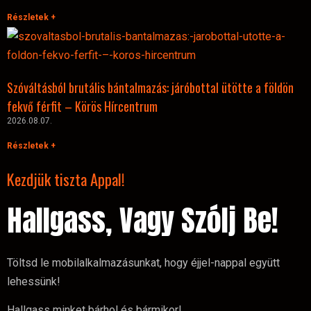
Részletek +
Szóváltásból brutális bántalmazás: járóbottal ütötte a földön
fekvő férfit – Körös Hírcentrum
2026.08.07.
Részletek +
Kezdjük tiszta Appal!
Hallgass, Vagy Szólj Be!
Töltsd le mobilalkalmazásunkat, hogy éjjel-nappal együtt
lehessünk!
Hallgass minket bárhol és bármikor!