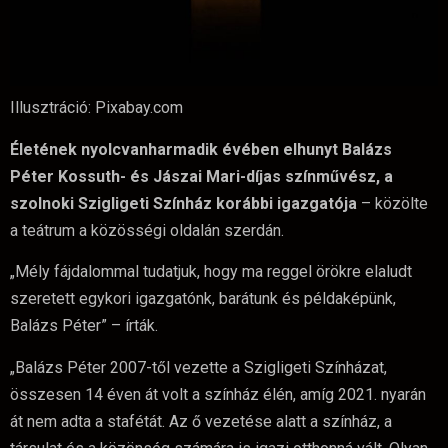
Illusztráció: Pixabay.com
Életének nyolcvanharmadik évében elhunyt Balázs
Péter Kossuth- és Jászai Mari-díjas színművész, a
szolnoki Szigligeti Színház korábbi igazgatója
– közölte
a teátrum a közösségi oldalán szerdán.
„Mély fájdalommal tudatjuk, hogy ma reggel örökre elaludt
szeretett egykori igazgatónk, barátunk és példaképünk,
Balázs Péter” – írták.
„Balázs Péter 2007-től vezette a Szigligeti Színházat,
összesen 14 éven át volt a színház élén, amíg 2021. nyarán
át nem adta a stafétát. Az ő vezetése alatt a színház, a