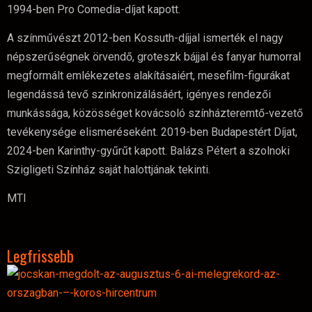
1994-ben Pro Comedia-díjat kapott.
A színművészt 2012-ben Kossuth-díjjal ismerték el nagy
népszerűségnek örvendő, groteszk bájjal és fanyar humorral
megformált emlékezetes alakításaiért, mesefilm-figurákat
legendássá tevő szinkronizálásáért, igényes rendezői
munkássága, közösséget kovácsoló színházteremtő-vezető
tevékenysége elismeréseként. 2019-ben Budapestért Díjat,
2024-ben Karinthy-gyűrűt kapott. Balázs Pétert a szolnoki
Szigligeti Színház saját halottjának tekinti.
MTI
Legfrissebb