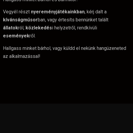
Vegyél részt
nyereményjátékainkban
, kérj dalt a
kívánságműsor
ban, vagy értesíts bennünket talált
állatok
ról,
közlekedés
i helyzetről, rendkívüli
események
ről.
Hallgass minket bárhol, vagy küldd el nekünk hangüzeneted
az alkalmazással!