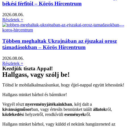
békési férfitól – Körös Hírcentrum
2026.08.06.
Részletek +
Többen meghaltak Ukrajnában az éjszakai orosz
támadásokban – Körös Hírcentrum
2026.08.06.
Részletek +
Kezdjük tiszta Appal!
Hallgass, vagy szólj be!
Töltsd le mobilalkalmazásunkat, hogy éjjel-nappal együtt lehessünk!
Hallgass minket bárhol és bármikor!
Vegyél részt
nyereményjátékainkban
, kérj dalt a
kívánságműsor
ban, vagy értesíts bennünket talált
állatok
ról,
közlekedés
i helyzetről, rendkívüli
események
ről.
Hallgass minket bárhol, vagy küldd el nekünk hangüzeneted az