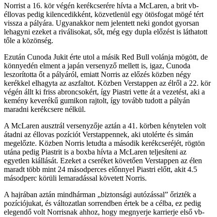
Norrist a 16. kör végén kerékcserére hívta a McLaren, a brit vb-
éllovas pedig kilencedikként, közvetlenül egy ötösfogat mögé tért
vissza a pályára. Ugyanakkor nem jelentett neki gondot gyorsan
lehagyni ezeket a riválisokat, sőt, még egy dupla előzést is láthatott
tőle a közönség.
Ezután Cunoda Jukit érte utol a másik Red Bull volánja mögött, de
könnyedén elment a japán versenyző mellett is, igaz, Cunoda
leszorította őt a pályáról, emiatt Norris az előzés közben négy
kerékkel elhagyta az aszfaltot. Közben Verstappen az élről a 22. kör
végén állt ki friss abroncsokért, így Piastri vette át a vezetést, aki a
kemény keverékű gumikon rajtolt, így tovább tudott a pályán
maradni kerékcsere nélkül.
A McLaren ausztrál versenyzője aztán a 41. körben kénytelen volt
átadni az éllovas pozíciót Verstappennek, aki utolérte és simán
megelőzte. Közben Norris letudta a második kerékcseréjét, rögtön
utána pedig Piastrit is a boxba hívta a McLaren teljesíteni az
egyetlen kiállását. Ezeket a cseréket követően Verstappen az élen
maradt több mint 24 másodperces előnnyel Piastri előtt, akit 4.5
másodperc körüli lemaradással követett Norris.
A hajrában aztán mindhárman „biztonsági autózással” őrizték a
pozíciójukat, és változatlan sorrendben értek be a célba, ez pedig
elegendő volt Norrisnak ahhoz, hogy megnyerje karrierje első vb-