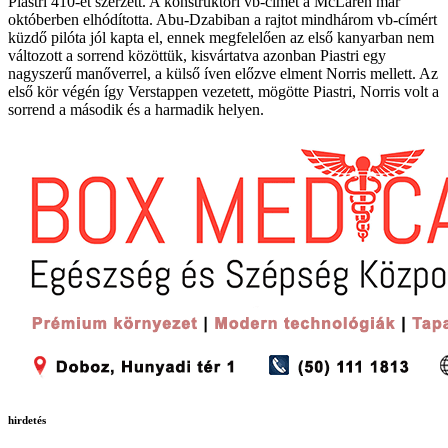
Piastri 410-et szerzett. A konstruktőri vb-címet a McLaren már
októberben elhódította. Abu-Dzabiban a rajtot mindhárom vb-címért
küzdő pilóta jól kapta el, ennek megfelelően az első kanyarban nem
változott a sorrend közöttük, kisvártatva azonban Piastri egy
nagyszerű manőverrel, a külső íven előzve elment Norris mellett. Az
első kör végén így Verstappen vezetett, mögötte Piastri, Norris volt a
sorrend a második és a harmadik helyen.
hirdetés