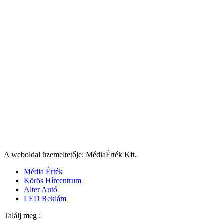
A weboldal üzemeltetője: MédiaÉrték Kft.
Média Érték
Körös Hírcentrum
Alter Autó
LED Reklám
Találj meg :