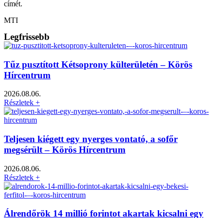
címét.
MTI
Legfrissebb
Tűz pusztított Kétsoprony külterületén – Körös
Hírcentrum
2026.08.06.
Részletek +
Teljesen kiégett egy nyerges vontató, a sofőr
megsérült – Körös Hírcentrum
2026.08.06.
Részletek +
Álrendőrök 14 millió forintot akartak kicsalni egy