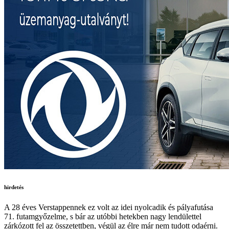
hirdetés
A 28 éves Verstappennek ez volt az idei nyolcadik és pályafutása
71. futamgyőzelme, s bár az utóbbi hetekben nagy lendülettel
zárkózott fel az összetettben, végül az élre már nem tudott odaérni.