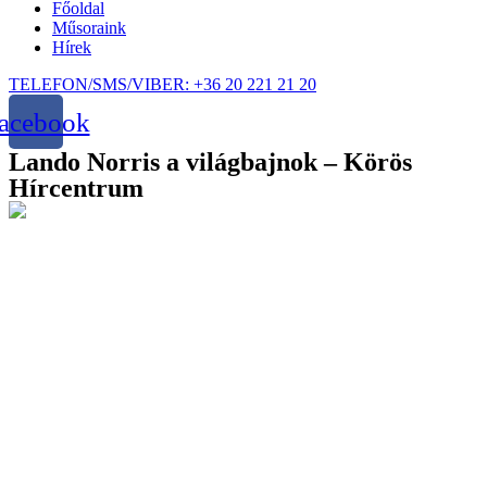
Főoldal
Műsoraink
Hírek
TELEFON/SMS/VIBER: +36 20 221 21 20
acebook
Lando Norris a világbajnok – Körös
Hírcentrum