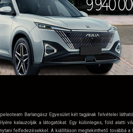
Speleoteam Barlangász Egyesület két tagjának felvételei láthat
yére kalauzolják a látogatókat. Egy különleges, föld alatti vil
nytani felfedezésekkel. A kiállításon megtekinthető továbbá 