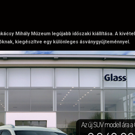
ácsy Mihály Múzeum legújabb időszaki kiállítása. A kivéte
atóknak, kiegészítve egy különleges ásványgyűjteménnyel.