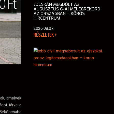
JÓCSKÁN MEGDŐLT AZ
AUGUSZTUS 6-AI MELEGREKORD
AZ ORSZÁGBAN – KÖRÖS
HÍRCENTRUM
2026.08.07.
RÉSZLETEK +
óak, amelyek
ágot tárva a
a Békéscsaba