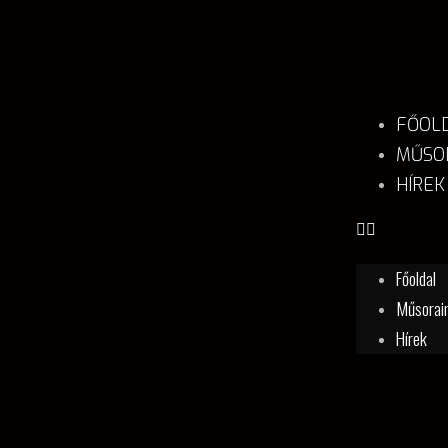
FŐOL
MŰSO
HÍREK
Főoldal
Műsorai
Hírek