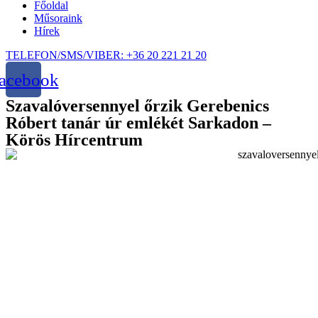
Főoldal
Műsoraink
Hírek
TELEFON/SMS/VIBER: +36 20 221 21 20
acebook
Szavalóversennyel őrzik Gerebenics
Róbert tanár úr emlékét Sarkadon –
Körös Hírcentrum