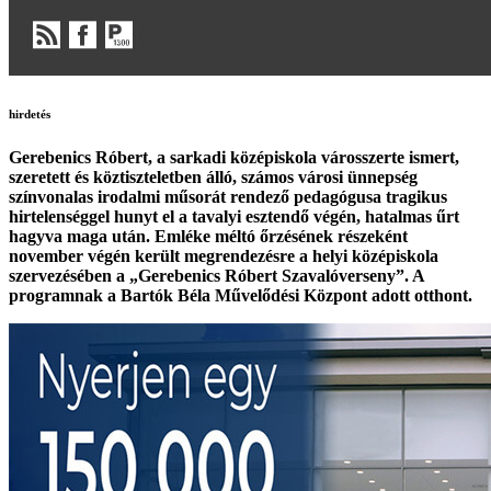
hirdetés
Gerebenics Róbert, a sarkadi középiskola városszerte ismert,
szeretett és köztiszteletben álló, számos városi ünnepség
színvonalas irodalmi műsorát rendező pedagógusa tragikus
hirtelenséggel hunyt el a tavalyi esztendő végén, hatalmas űrt
hagyva maga után. Emléke méltó őrzésének részeként
november végén került megrendezésre a helyi középiskola
szervezésében a „Gerebenics Róbert Szavalóverseny”. A
programnak a Bartók Béla Művelődési Központ adott otthont.