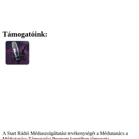
Támogatóink:
A Start Rádió Médiaszolgáltatási tevékenységét a Médiatanács a
Médiatanács Támogatási Program keretében támogatja