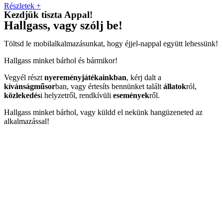
Részletek +
Kezdjük tiszta Appal!
Hallgass, vagy szólj be!
Töltsd le mobilalkalmazásunkat, hogy éjjel-nappal együtt lehessünk!
Hallgass minket bárhol és bármikor!
Vegyél részt
nyereményjátékainkban
, kérj dalt a
kívánságműsor
ban, vagy értesíts bennünket talált
állatok
ról,
közlekedés
i helyzetről, rendkívüli
események
ről.
Hallgass minket bárhol, vagy küldd el nekünk hangüzeneted az
alkalmazással!