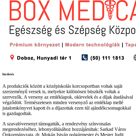
hirdetés
A produkciók között a középiskolás korcsoportban voltak saját
szerzeményű versek is, melyekre különösen büszkék voltak a
szervezők. A verseny az emléklapok, oklevelek és a díjak átadásával
végződött. Természetesen minden versenyző az emléklap mellé
jutalomkönyvet kapott és a díjazottak ezen túl ajándékcsomagokkal
is gazdagodtak.
A szavalóversenyt támogatták, a rendezvény színvonalas
megrendezéséhez, lebonyolításához hozzájárultak: Sarkad Város
Önkormányzata, dr. Mokán István polgármester és Mester Judit