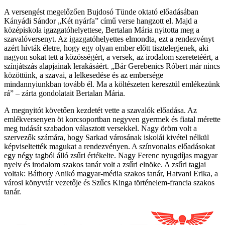
A versengést megelőzően Bujdosó Tünde oktató előadásában
Kányádi Sándor „Két nyárfa” című verse hangzott el. Majd a
középiskola igazgatóhelyettese, Bertalan Mária nyitotta meg a
szavalóversenyt. Az igazgatóhelyettes elmondta, ezt a rendezvényt
azért hívták életre, hogy egy olyan ember előtt tisztelegjenek, aki
nagyon sokat tett a közösségért, a versek, az irodalom szeretetéért, a
színjátszás alapjainak lerakásáért. „Bár Gerebenics Róbert már nincs
közöttünk, a szavai, a lelkesedése és az embersége
mindannyiunkban tovább él. Ma a költészeten keresztül emlékezünk
rá” – zárta gondolatait Bertalan Mária.
A megnyitót követően kezdetét vette a szavalók előadása. Az
emlékversenyen öt korcsoportban negyven gyermek és fiatal mérette
meg tudását szabadon választott versekkel. Nagy öröm volt a
szervezők számára, hogy Sarkad városának iskolái kivétel nélkül
képviseltették magukat a rendezvényen. A színvonalas előadásokat
egy négy tagból álló zsűri értékelte. Nagy Ferenc nyugdíjas magyar
nyelv és irodalom szakos tanár volt a zsűri elnöke. A zsűri tagjai
voltak: Báthory Anikó magyar-média szakos tanár, Hatvani Erika, a
városi könyvtár vezetője és Szűcs Kinga történelem-francia szakos
tanár.