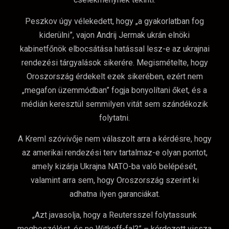
Peszkov úgy vélekedett, hogy „a gyakorlatban fog
kiderülni”, vajon Andrij Jermak ukrán elnöki
kabinetfőnök elbocsátása hatással lesz-e az ukrajnai
rendezési tárgyalások sikerére. Megismételte, hogy
Oroszország érdekelt ezek sikerében, ezért nem
„megafon üzemmódban” fogja bonyolítani őket, és a
médián keresztül semmilyen vitát sem szándékozik
folytatni.
A Kreml szóvivője nem válaszolt arra a kérdésre, hogy
az amerikai rendezési terv tartalmaz-e olyan pontot,
amely kizárja Ukrajna NATO-ba való belépését,
valamint arra sem, hogy Oroszország szerint ki
adhatna ilyen garanciákat.
„Azt javasolja, hogy a Reutersszel folytassunk
megbeszélést, és ne Witkoff-fal?” – kérdezett vissza