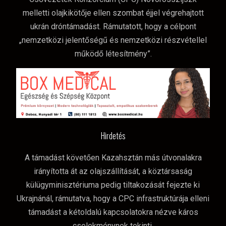
melletti olajkikötője ellen szombat éjjel végrehajtott
ukrán dróntámadást. Rámutatott, hogy a célpont
„nemzetközi jelentőségű és nemzetközi részvétellel
működő létesítmény”.
Hirdetés
A támadást követően Kazahsztán más útvonalakra
irányította át az olajszállítását, a köztársaság
külügyminisztériuma pedig tiltakozását fejezte ki
Ukrajnánál, rámutatva, hogy a CPC infrastruktúrája elleni
támadást a kétoldalú kapcsolatokra nézve káros
cselekménynek tekinti.