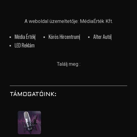
A weboldal üzemeltetője: MédiaÉrték Kft.
Média Érték
Körös Hírcentrum
Alter Autó
LED Reklám
Találj meg :
TÁMOGATÓINK: