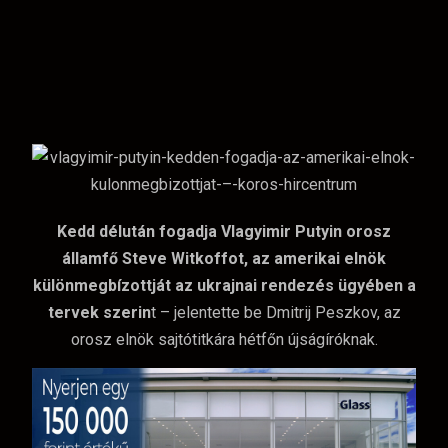
Kedd délután fogadja Vlagyimir Putyin orosz
államfő Steve Witkoffot, az amerikai elnök
különmegbízottját az ukrajnai rendezés ügyében a
tervek szerin
t – jelentette be Dmitrij Peszkov, az
orosz elnök sajtótitkára hétfőn újságíróknak.