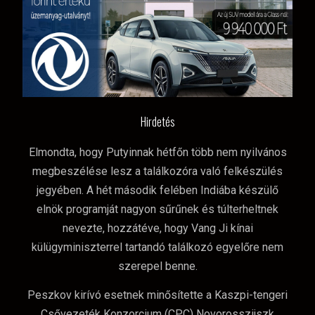
Hirdetés
Elmondta, hogy Putyinnak hétfőn több nem nyilvános
megbeszélése lesz a találkozóra való felkészülés
jegyében. A hét második felében Indiába készülő
elnök programját nagyon sűrűnek és túlterheltnek
nevezte, hozzátéve, hogy Vang Ji kínai
külügyminiszterrel tartandó találkozó egyelőre nem
szerepel benne.
Peszkov kirívó esetnek minősítette a Kaszpi-tengeri
Csővezeték Konzorcium (CPC) Novorosszijszk