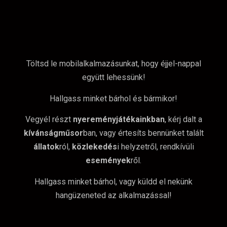
Töltsd le mobilalkalmazásunkat, hogy éjjel-nappal
együtt lehessünk!
Hallgass minket bárhol és bármikor!
Vegyél részt
nyereményjátékainkban
, kérj dalt a
kívánságműsor
ban, vagy értesíts bennünket talált
állatok
ról,
közlekedés
i helyzetről, rendkívüli
események
ről.
Hallgass minket bárhol, vagy küldd el nekünk
hangüzeneted az alkalmazással!