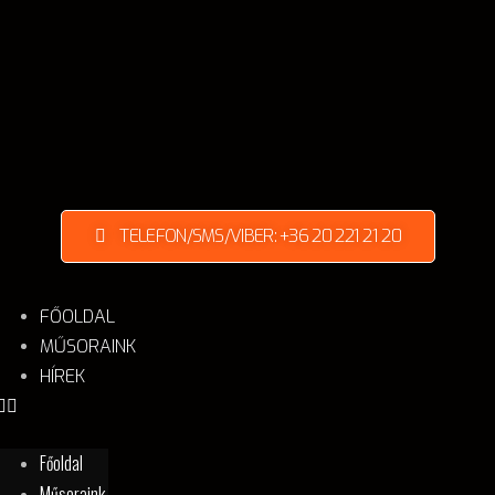
TELEFON/SMS/VIBER: +36 20 221 21 20
FŐOLDAL
MŰSORAINK
HÍREK
Főoldal
Műsoraink