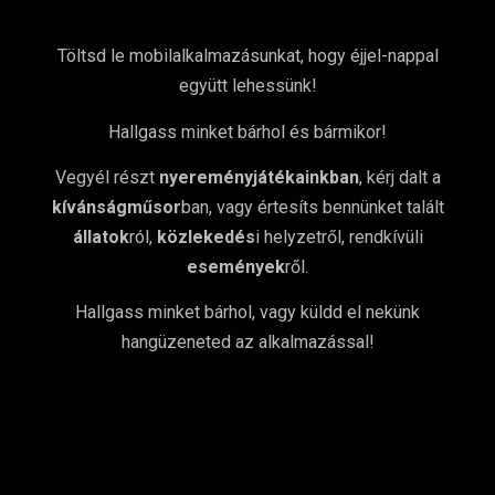
Töltsd le mobilalkalmazásunkat, hogy éjjel-nappal
együtt lehessünk!
Hallgass minket bárhol és bármikor!
Vegyél részt
nyereményjátékainkban
, kérj dalt a
kívánságműsor
ban, vagy értesíts bennünket talált
állatok
ról,
közlekedés
i helyzetről, rendkívüli
események
ről.
Hallgass minket bárhol, vagy küldd el nekünk
hangüzeneted az alkalmazással!