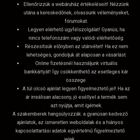
Ellenőrizzük a webáruház értékeléseit! Nézzünk
utána a kereskedőnek, olvassunk véleményeket,
fórumokat.
Legyen elérhető ügyfélszolgálat! Gyanús, ha
nincs telefonszám vagy valódi elérhetőség.
Részesítsük előnyben az utánvétet! Ha ez nem
lehetséges, gondoljuk át alaposan a vásárlást.
Online fizetésnél használjunk virtuális
bankkártyát! Így csökkenthető az esetleges kár
összege.
A túl olcsó ajánlat legyen figyelmeztető jel! Ha az
ár irreálisan alacsony, jó eséllyel a termék sem
azt nyújtja, amit ígérnek.
A szakemberek hangsúlyozzák: a gyanúsan kedvező
ajánlatok, az ismeretlen weboldalak és a hiányos
kapcsolattartási adatok egyértelmű figyelmeztető
jelek.