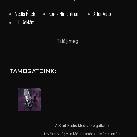
Média Érték
Körös Hírcentrum
Alter Autó
LED Reklám
Találj meg :
TÁMOGATÓINK:
A Start Rádió Médiaszolgáltatási
tevékenységét a Médiatanács a Médiatanács