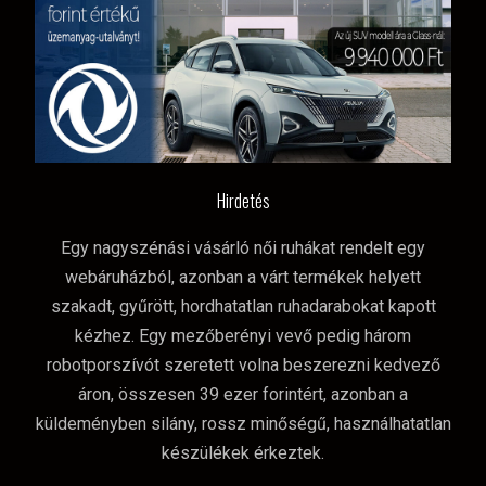
Hirdetés
Egy nagyszénási vásárló női ruhákat rendelt egy
webáruházból, azonban a várt termékek helyett
szakadt, gyűrött, hordhatatlan ruhadarabokat kapott
kézhez. Egy mezőberényi vevő pedig három
robotporszívót szeretett volna beszerezni kedvező
áron, összesen 39 ezer forintért, azonban a
küldeményben silány, rossz minőségű, használhatatlan
készülékek érkeztek.