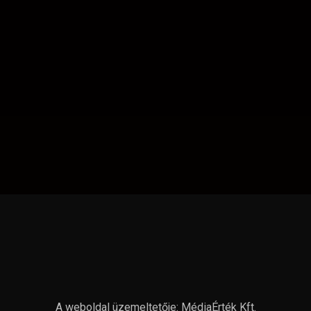
A weboldal üzemeltetője: MédiaÉrték Kft.