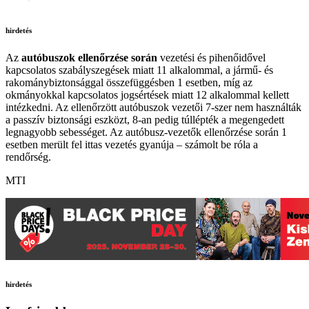
hirdetés
Az
autóbuszok ellenőrzése során
vezetési és pihenőidővel
kapcsolatos szabályszegések miatt 11 alkalommal, a jármű- és
rakománybiztonsággal összefüggésben 1 esetben, míg az
okmányokkal kapcsolatos jogsértések miatt 12 alkalommal kellett
intézkedni. Az ellenőrzött autóbuszok vezetői 7-szer nem használták
a passzív biztonsági eszközt, 8-an pedig túllépték a megengedett
legnagyobb sebességet. Az autóbusz-vezetők ellenőrzése során 1
esetben merült fel ittas vezetés gyanúja – számolt be róla a
rendőrség.
MTI
hirdetés