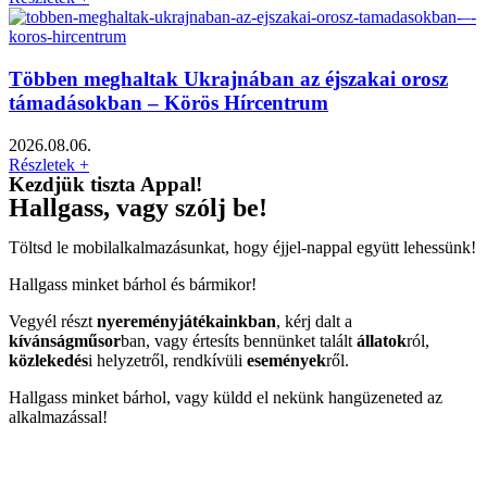
Többen meghaltak Ukrajnában az éjszakai orosz
támadásokban – Körös Hírcentrum
2026.08.06.
Részletek +
Kezdjük tiszta Appal!
Hallgass, vagy szólj be!
Töltsd le mobilalkalmazásunkat, hogy éjjel-nappal együtt lehessünk!
Hallgass minket bárhol és bármikor!
Vegyél részt
nyereményjátékainkban
, kérj dalt a
kívánságműsor
ban, vagy értesíts bennünket talált
állatok
ról,
közlekedés
i helyzetről, rendkívüli
események
ről.
Hallgass minket bárhol, vagy küldd el nekünk hangüzeneted az
alkalmazással!