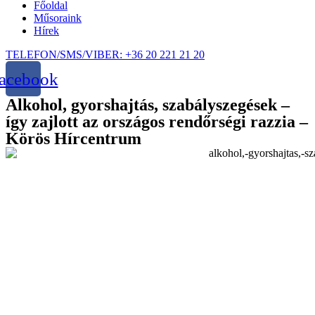
Főoldal
Műsoraink
Hírek
TELEFON/SMS/VIBER: +36 20 221 21 20
acebook
Alkohol, gyorshajtás, szabályszegések –
így zajlott az országos rendőrségi razzia –
Körös Hírcentrum