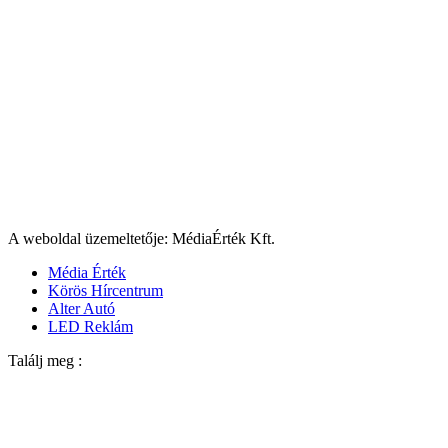
A weboldal üzemeltetője: MédiaÉrték Kft.
Média Érték
Körös Hírcentrum
Alter Autó
LED Reklám
Találj meg :