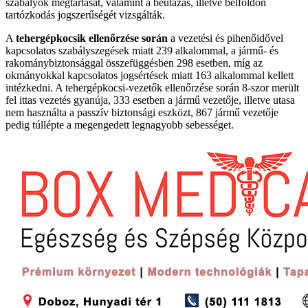
szabályok megtartását, valamint a beutazás, illetve belföldön
tartózkodás jogszerűségét vizsgálták.
A
tehergépkocsik ellenőrzése során
a vezetési és pihenőidővel
kapcsolatos szabályszegések miatt 239 alkalommal, a jármű- és
rakománybiztonsággal összefüggésben 298 esetben, míg az
okmányokkal kapcsolatos jogsértések miatt 163 alkalommal kellett
intézkedni. A tehergépkocsi-vezetők ellenőrzése során 8-szor merült
fel ittas vezetés gyanúja, 333 esetben a jármű vezetője, illetve utasa
nem használta a passzív biztonsági eszközt, 867 jármű vezetője
pedig túllépte a megengedett legnagyobb sebességet.