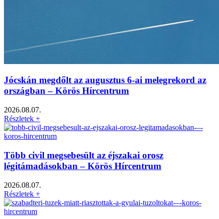
Jócskán megdőlt az augusztus 6-ai melegrekord az
országban – Körös Hírcentrum
2026.08.07.
Részletek +
Több civil megsebesült az éjszakai orosz
légitámadásokban – Körös Hírcentrum
2026.08.07.
Részletek +