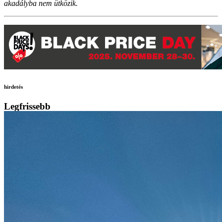
akadályba nem ütközik.
hirdetés
Legfrissebb