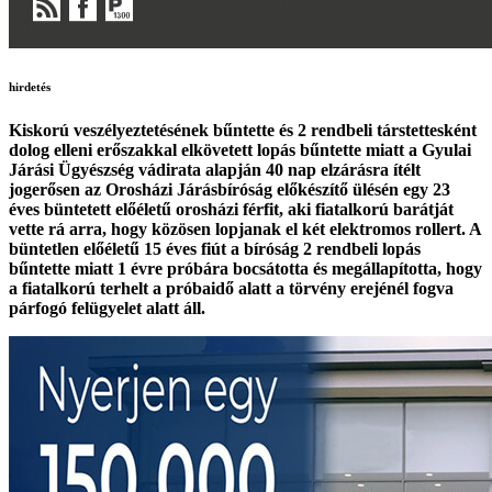
hirdetés
Kiskorú veszélyeztetésének bűntette és 2 rendbeli társtettesként
dolog elleni erőszakkal elkövetett lopás bűntette miatt a Gyulai
Járási Ügyészség vádirata alapján 40 nap elzárásra ítélt
jogerősen az Orosházi Járásbíróság előkészítő ülésén egy 23
éves büntetett előéletű orosházi férfit, aki fiatalkorú barátját
vette rá arra, hogy közösen lopjanak el két elektromos rollert. A
büntetlen előéletű 15 éves fiút a bíróság 2 rendbeli lopás
bűntette miatt 1 évre próbára bocsátotta és megállapította, hogy
a fiatalkorú terhelt a próbaidő alatt a törvény erejénél fogva
párfogó felügyelet alatt áll.