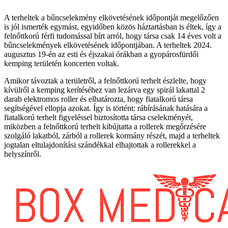
A terheltek a bűncselekmény elkövetésének időpontját megelőzően
is jól ismerték egymást, egyidőben közös háztartásban is éltek, így a
felnőttkorú férfi tudomással bírt arról, hogy társa csak 14 éves volt a
bűncselekmények elkövetésének időpontjában. A terheltek 2024.
augusztus 19-én az esti és éjszakai órákban a gyopárosfürdői
kemping területén koncerten voltak.
Amikor távoztak a területről, a felnőttkorú terhelt észlelte, hogy
kívülről a kemping kerítéséhez van lezárva egy spirál lakattal 2
darab elektromos roller és elhatározta, hogy fiatalkorú társa
segítségével ellopja azokat. Így is történt: rábírásának hatására a
fiatalkorú terhelt figyeléssel biztosította társa cselekményét,
miközben a felnőttkorú terhelt kibújtatta a rollerek megőrzésére
szolgáló lakatból, zárból a rollerek kormány részét, majd a terheltek
jogtalan eltulajdonítási szándékkal elhajtottak a rollerekkel a
helyszínről.