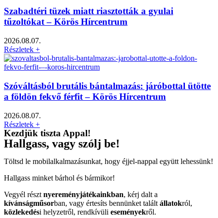
Szabadtéri tüzek miatt riasztották a gyulai
tűzoltókat – Körös Hírcentrum
2026.08.07.
Részletek +
Szóváltásból brutális bántalmazás: járóbottal ütötte
a földön fekvő férfit – Körös Hírcentrum
2026.08.07.
Részletek +
Kezdjük tiszta Appal!
Hallgass, vagy szólj be!
Töltsd le mobilalkalmazásunkat, hogy éjjel-nappal együtt lehessünk!
Hallgass minket bárhol és bármikor!
Vegyél részt
nyereményjátékainkban
, kérj dalt a
kívánságműsor
ban, vagy értesíts bennünket talált
állatok
ról,
közlekedés
i helyzetről, rendkívüli
események
ről.