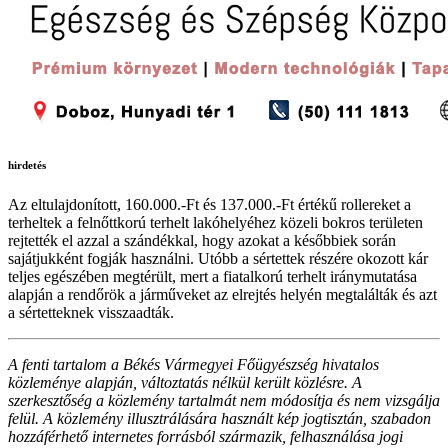
hirdetés
Az eltulajdonított, 160.000.-Ft és 137.000.-Ft értékű rollereket a
terheltek a felnőttkorú terhelt lakóhelyéhez közeli bokros területen
rejtették el azzal a szándékkal, hogy azokat a későbbiek során
sajátjukként fogják használni. Utóbb a sértettek részére okozott kár
teljes egészében megtérült, mert a fiatalkorú terhelt iránymutatása
alapján a rendőrök a járműveket az elrejtés helyén megtalálták és azt
a sértetteknek visszaadták.
A fenti tartalom a Békés Vármegyei Főügyészség hivatalos
közleménye alapján, változtatás nélkül került közlésre. A
szerkesztőség a közlemény tartalmát nem módosítja és nem vizsgálja
felül. A közlemény illusztrálására használt kép jogtisztán, szabadon
hozzáférhető internetes forrásból származik, felhasználása jogi