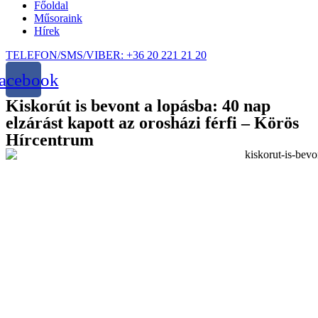
Főoldal
Műsoraink
Hírek
TELEFON/SMS/VIBER: +36 20 221 21 20
acebook
Kiskorút is bevont a lopásba: 40 nap
elzárást kapott az orosházi férfi – Körös
Hírcentrum