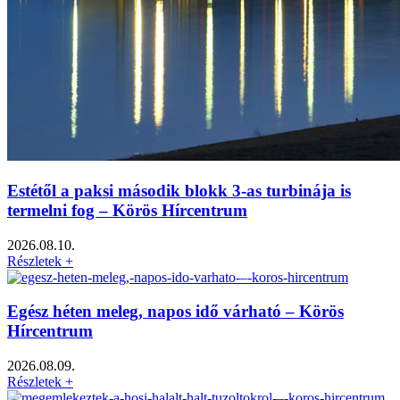
Estétől a paksi második blokk 3-as turbinája is
termelni fog – Körös Hírcentrum
2026.08.10.
Részletek +
Egész héten meleg, napos idő várható – Körös
Hírcentrum
2026.08.09.
Részletek +