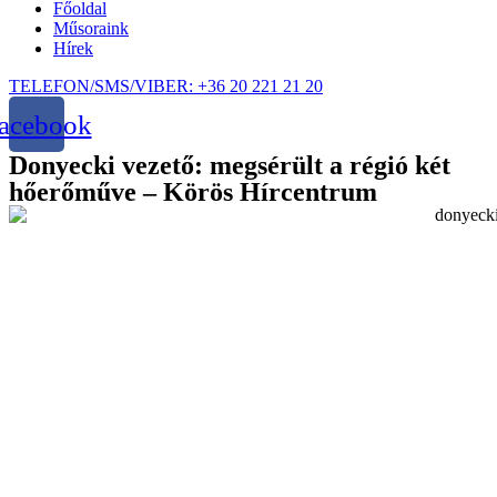
Főoldal
Műsoraink
Hírek
TELEFON/SMS/VIBER: +36 20 221 21 20
acebook
Donyecki vezető: megsérült a régió két
hőerőműve – Körös Hírcentrum