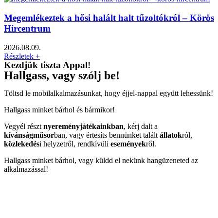
Megemlékeztek a hősi halált halt tűzoltókról – Körös
Hírcentrum
2026.08.09.
Részletek +
Kezdjük tiszta Appal!
Hallgass, vagy szólj be!
Töltsd le mobilalkalmazásunkat, hogy éjjel-nappal együtt lehessünk!
Hallgass minket bárhol és bármikor!
Vegyél részt
nyereményjátékainkban
, kérj dalt a
kívánságműsor
ban, vagy értesíts bennünket talált
állatok
ról,
közlekedés
i helyzetről, rendkívüli
események
ről.
Hallgass minket bárhol, vagy küldd el nekünk hangüzeneted az
alkalmazással!