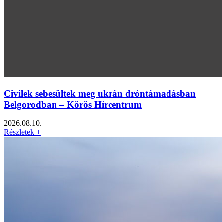
Civilek sebesültek meg ukrán dróntámadásban
Belgorodban – Körös Hírcentrum
2026.08.10.
Részletek +