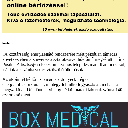
hirdetés
„A köztársaság energiaellátó rendszerére mért példátlan támadás
következtében a zuevei és a sztarobesivei hőerőmű megsérült” – írta
Pusilin. A tisztségviselő szerint számos település maradt áram nélkül,
leálltak a kazánházak és víztisztító állomások.
Az ukrán fél hétfőn is támadta a donyecki régió
energiainfrastruktúráját, mintegy félmillió fogyasztó áramellátását
megszakítva. Délutánra a villany nélkül maradt lakosok száma 140
ezerre csökkent.