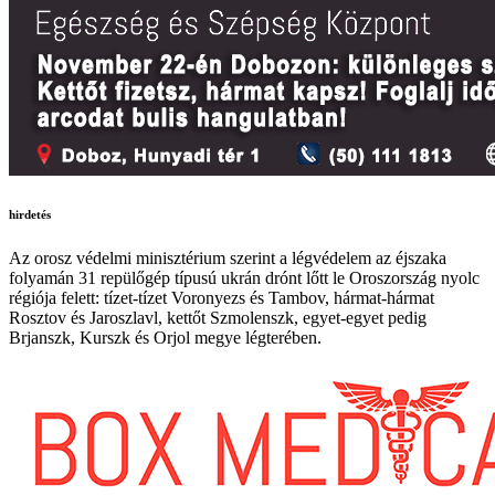
hirdetés
Az orosz védelmi minisztérium szerint a légvédelem az éjszaka
folyamán 31 repülőgép típusú ukrán drónt lőtt le Oroszország nyolc
régiója felett: tízet-tízet Voronyezs és Tambov, hármat-hármat
Rosztov és Jaroszlavl, kettőt Szmolenszk, egyet-egyet pedig
Brjanszk, Kurszk és Orjol megye légterében.