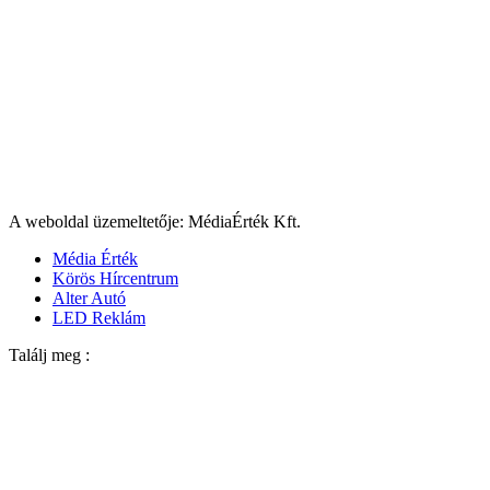
A weboldal üzemeltetője: MédiaÉrték Kft.
Média Érték
Körös Hírcentrum
Alter Autó
LED Reklám
Találj meg :