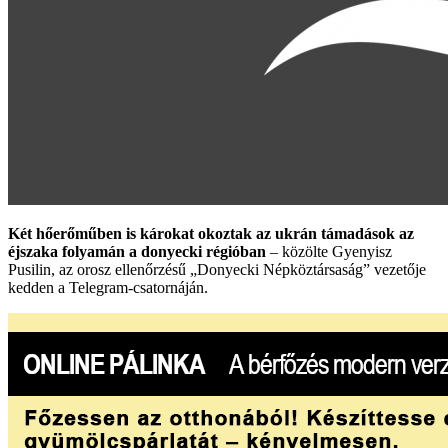
Két hőerőműben is károkat okoztak az ukrán támadások az
éjszaka folyamán a donyecki régióban
– közölte Gyenyisz
Pusilin, az orosz ellenőrzésű „Donyecki Népköztársaság” vezetője
kedden a Telegram-csatornáján.