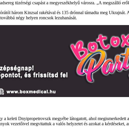
z hadsereg tüzérségi csapást a megyeszékhelyű városra. „A megszálló erők
ét órától három Kinzsal rakétával és 135 drónnal támadta meg Ukrajnát.
, továbbá négy helyen roncsok lezuhanását.
ogy a keleti Dnyipropetrovszk megyébe látogatott, ahol megismerkedett
nyok vezetőivel megvitattuk a valós helyzetet és azokat a kérdéseket, 