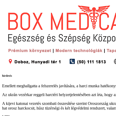
hirdetés
Emellett meghallgatta a felszerelés javítására, a harci munka hatékon
Az ukrán vezérkar reggeli harctéri helyzetjelentésében azt írta, hog
A kijevi katonai vezetés szombati összesítése szerint Oroszország uk
hat orosz harckocsit, húsz tüzérségi és két légvédelmi rendszert, vala