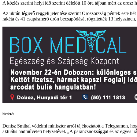
A közlés szerint helyi idő szerint délelőtt 10 óra tájban mért az oros
Az ukrán légierő reggeli jelentése szerint Oroszország péntek este h
rakéta és 41 csapásmérő drón becsapódását rögzítették 13 helyszínen
hirdetés
Denisz Smihal védelmi miniszter arról tájékoztatott a Telegramon, h
aktuális hadműveleti helyzetével. „A parancsnoksággal és az egyes irá