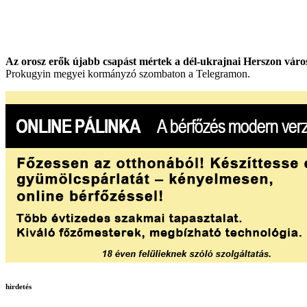
Az orosz erők újabb csapást mértek a dél-ukrajnai Herszon városá
Prokugyin megyei kormányzó szombaton a Telegramon.
hirdetés