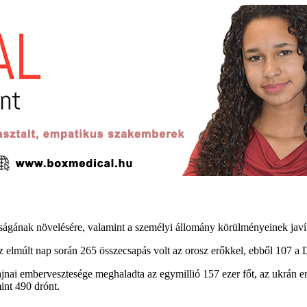
yságának növelésére, valamint a személyi állomány körülményeinek javítá
y az elmúlt nap során 265 összecsapás volt az orosz erőkkel, ebből 107
rajnai embervesztesége meghaladta az egymillió 157 ezer főt, az ukrán
mint 490 drónt.