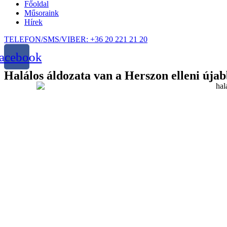
Főoldal
Műsoraink
Hírek
TELEFON/SMS/VIBER: +36 20 221 21 20
acebook
Halálos áldozata van a Herszon elleni új