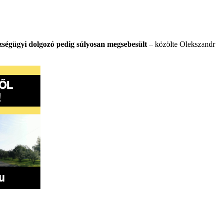
szségügyi dolgozó pedig súlyosan megsebesült
– közölte Olekszandr