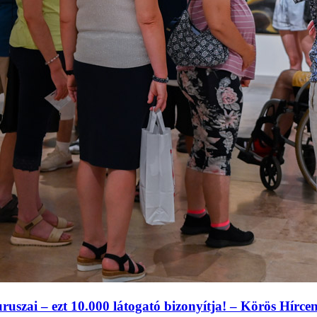
szai – ezt 10.000 látogató bizonyítja! – Körös Hírce