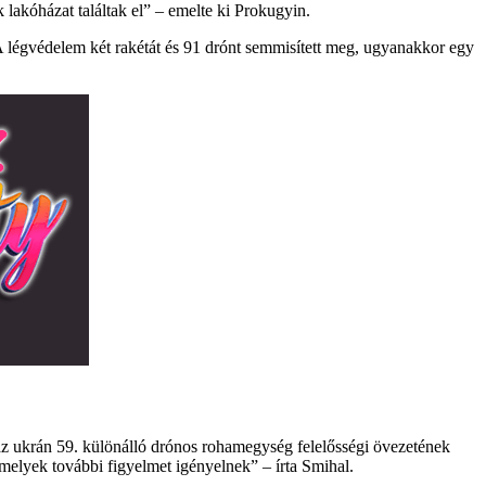
 lakóházat találtak el” – emelte ki Prokugyin.
 A légvédelem két rakétát és 91 drónt semmisített meg, ugyanakkor egy
 az ukrán 59. különálló drónos rohamegység felelősségi övezetének
amelyek további figyelmet igényelnek” – írta Smihal.