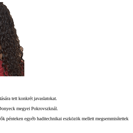
sára tett konkrét javaslatokat.
 a Donyeck megyei Pokrovszknál.
 erők pénteken egyéb haditechnikai eszközök mellett megsemmisítettek