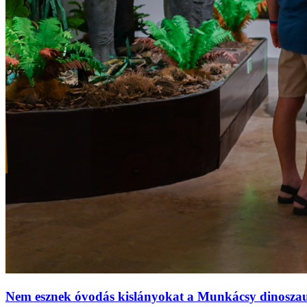
Nem esznek óvodás kislányokat a Munkácsy dinoszauru