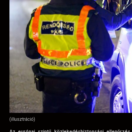
(illusztráció)
Az európai szintű közlekedésbiztonsági ellenőrzé