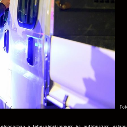
Fot
s elsősorban a tehergépjárművek és autóbuszok, valami