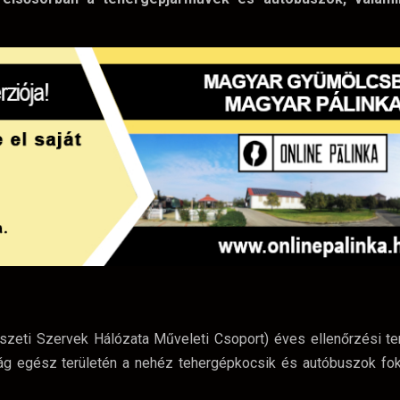
eti Szervek Hálózata Műveleti Csoport) éves ellenőrzési ter
g egész területén a nehéz tehergépkocsik és autóbuszok fok