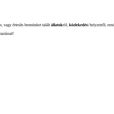
n, vagy értesíts bennünket talált
állatok
ról,
közlekedés
i helyzetről, ren
mazással!