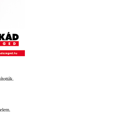
tották.
delem.