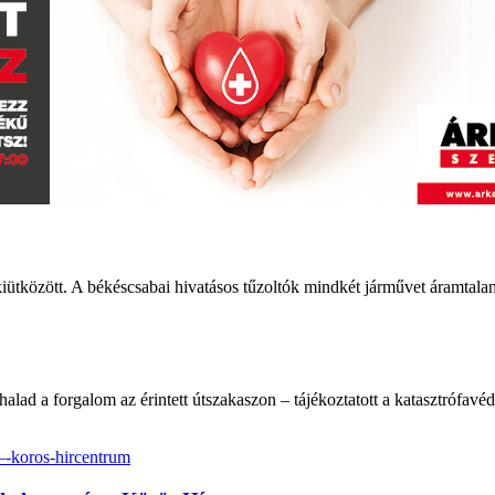
ütközött. A békéscsabai hivatásos tűzoltók mindkét járművet áramtalaní
 halad a forgalom az érintett útszakaszon – tájékoztatott a katasztrófavé