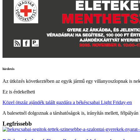
hirdetés
Az ütközés következtében az egyik jármű egy villanyoszlopnak is neki
Ez is érdekelheti
Közel ötszáz ajándék talált gazdára a békéscsabai Light Friday-en
A balesetnél dolgoznak a társhatóságok is, irányítás mellett, félpályán
Legfrissebb