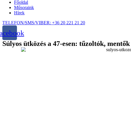
Főoldal
Műsoraink
Hírek
TELEFON/SMS/VIBER: +36 20 221 21 20
acebook
Súlyos ütközés a 47-esen: tűzoltók, mentő