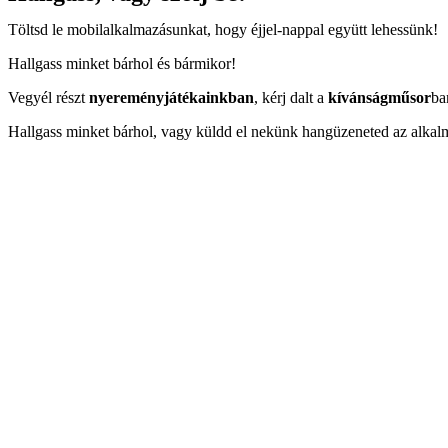
Töltsd le mobilalkalmazásunkat, hogy éjjel-nappal együtt lehessünk!
Hallgass minket bárhol és bármikor!
Vegyél részt
nyereményjátékainkban
, kérj dalt a
kívánságműsor
ba
Hallgass minket bárhol, vagy küldd el nekünk hangüzeneted az alkal