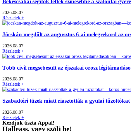
Békéscsabai segítők tették színesebbé a szalontai gy
2026.08.07.
Részletek +
Jócskán megdőlt az augusztus 6-ai melegrekord az o
2026.08.07.
Részletek +
Több civil megsebesült az éjszakai orosz légitámadá
2026.08.07.
Részletek +
Szabadtéri tüzek miatt riasztották a gyulai tűzoltók
2026.08.07.
Részletek +
Kezdjük tiszta Appal!
Hallgass, vagy szólj be!