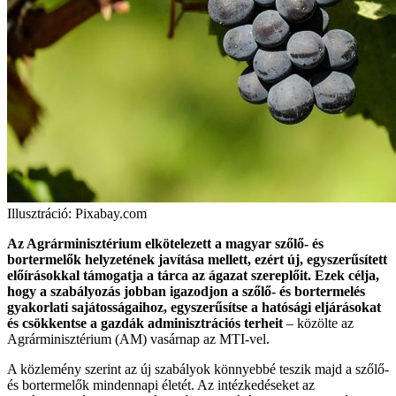
Illusztráció: Pixabay.com
Az Agrárminisztérium elkötelezett a magyar szőlő- és
bortermelők helyzetének javítása mellett, ezért új, egyszerűsített
előírásokkal támogatja a tárca az ágazat szereplőit. Ezek célja,
hogy a szabályozás jobban igazodjon a szőlő- és bortermelés
gyakorlati sajátosságaihoz, egyszerűsítse a hatósági eljárásokat
és csökkentse a gazdák adminisztrációs terheit
– közölte az
Agrárminisztérium (AM) vasárnap az MTI-vel.
A közlemény szerint az új szabályok könnyebbé teszik majd a szőlő-
és bortermelők mindennapi életét. Az intézkedéseket az