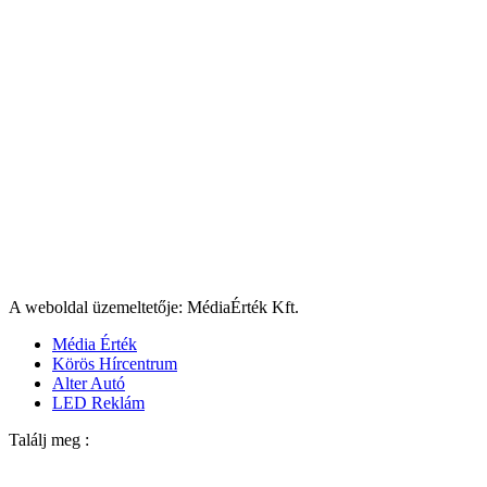
A weboldal üzemeltetője: MédiaÉrték Kft.
Média Érték
Körös Hírcentrum
Alter Autó
LED Reklám
Találj meg :