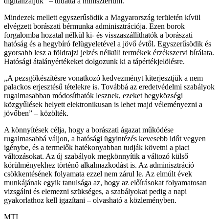
digitalizáljuk” – tudatta a minisztérium.
Mindezek mellett egyszerűsödik a Magyarország területén kívül
elvégzett borászati bérmunka adminisztrációja. Ezen borok
forgalomba hozatal nélkül ki- és visszaszállíthatók a borászati
hatóság és a hegybíró felügyeletével a jövő évtől. Egyszerűsödik és
gyorsabb lesz a földrajzi jelzés nélküli termékek érzékszervi bírálata.
Hatósági átalányértékeket dolgozunk ki a tápértékjelölésre.
„A pezsgőkészítésre vonatkozó kedvezményt kiterjesztjük a nem
palackos erjesztésű tételekre is. Továbbá az eredetvédelmi szabályok
rugalmasabban módosíthatók lesznek, ezeket hegyközségi
közgyűlések helyett elektronikusan is lehet majd véleményezni a
jövőben” – közölték.
A könnyítések célja, hogy a borászati ágazat működése
rugalmasabbá váljon, a hatósági ügyintézés kevesebb időt vegyen
igénybe, és a termelők hatékonyabban tudják követni a piaci
változásokat. Az új szabályok megkönnyítik a változó külső
körülményekhez történő alkalmazkodást is. Az adminisztráció
csökkentésének folyamata ezzel nem zárul le. Az elmúlt évek
munkájának egyik tanulsága az, hogy az előírásokat folyamatosan
vizsgálni és elemezni szükséges, a szabályokat pedig a napi
gyakorlathoz kell igazítani – olvasható a közleményben.
MTI