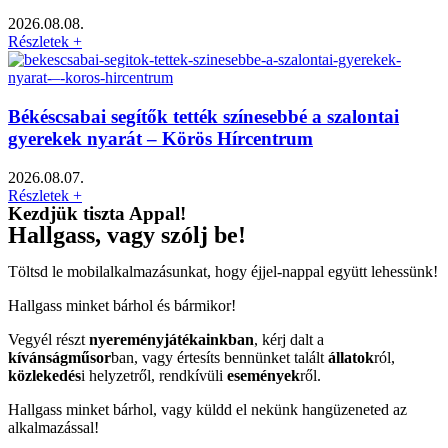
2026.08.08.
Részletek +
Békéscsabai segítők tették színesebbé a szalontai
gyerekek nyarát – Körös Hírcentrum
2026.08.07.
Részletek +
Kezdjük tiszta Appal!
Hallgass, vagy szólj be!
Töltsd le mobilalkalmazásunkat, hogy éjjel-nappal együtt lehessünk!
Hallgass minket bárhol és bármikor!
Vegyél részt
nyereményjátékainkban
, kérj dalt a
kívánságműsor
ban, vagy értesíts bennünket talált
állatok
ról,
közlekedés
i helyzetről, rendkívüli
események
ről.
Hallgass minket bárhol, vagy küldd el nekünk hangüzeneted az
alkalmazással!