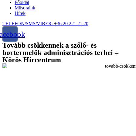
Főoldal
Műsoraink
Hírek
TELEFON/SMS/VIBER: +36 20 221 21 20
acebook
Tovább csökkennek a szőlő- és
bortermelők adminisztrációs terhei –
Körös Hírcentrum