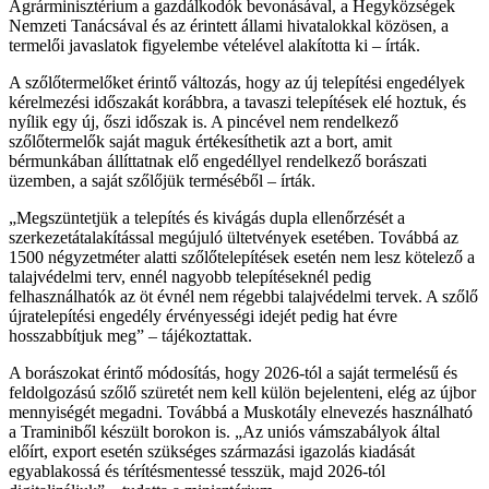
Agrárminisztérium a gazdálkodók bevonásával, a Hegyközségek
Nemzeti Tanácsával és az érintett állami hivatalokkal közösen, a
termelői javaslatok figyelembe vételével alakította ki – írták.
A szőlőtermelőket érintő változás, hogy az új telepítési engedélyek
kérelmezési időszakát korábbra, a tavaszi telepítések elé hoztuk, és
nyílik egy új, őszi időszak is. A pincével nem rendelkező
szőlőtermelők saját maguk értékesíthetik azt a bort, amit
bérmunkában állíttatnak elő engedéllyel rendelkező borászati
üzemben, a saját szőlőjük terméséből – írták.
„Megszüntetjük a telepítés és kivágás dupla ellenőrzését a
szerkezetátalakítással megújuló ültetvények esetében. Továbbá az
1500 négyzetméter alatti szőlőtelepítések esetén nem lesz kötelező a
talajvédelmi terv, ennél nagyobb telepítéseknél pedig
felhasználhatók az öt évnél nem régebbi talajvédelmi tervek. A szőlő
újratelepítési engedély érvényességi idejét pedig hat évre
hosszabbítjuk meg” – tájékoztattak.
A borászokat érintő módosítás, hogy 2026-tól a saját termelésű és
feldolgozású szőlő szüretét nem kell külön bejelenteni, elég az újbor
mennyiségét megadni. Továbbá a Muskotály elnevezés használható
a Traminiből készült borokon is. „Az uniós vámszabályok által
előírt, export esetén szükséges származási igazolás kiadását
egyablakossá és térítésmentessé tesszük, majd 2026-tól