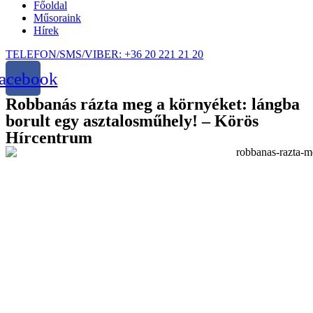
Főoldal
Műsoraink
Hírek
TELEFON/SMS/VIBER: +36 20 221 21 20
acebook
Robbanás rázta meg a környéket: lángba
borult egy asztalosműhely! – Körös
Hírcentrum