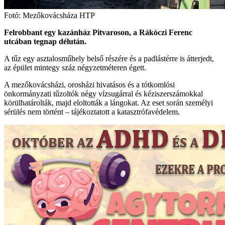
Fotó: Mezőkovácsháza HTP
Felrobbant egy kazánház Pitvaroson, a Rákóczi Ferenc
utcában tegnap délután.
A tűz egy asztalosműhely belső részére és a padlástérre is átterjedt,
az épület mintegy száz négyzetméteren égett.
A mezőkovácsházi, orosházi hivatásos és a tótkomlósi
önkormányzati tűzoltók négy vízsugárral és kéziszerszámokkal
körülhatárolták, majd eloltották a lángokat. Az eset során személyi
sérülés nem történt – tájékoztatott a katasztrófavédelem.