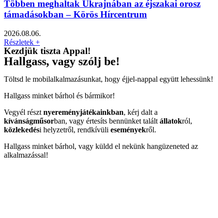
Többen meghaltak Ukrajnában az éjszakai orosz
támadásokban – Körös Hírcentrum
2026.08.06.
Részletek +
Kezdjük tiszta Appal!
Hallgass, vagy szólj be!
Töltsd le mobilalkalmazásunkat, hogy éjjel-nappal együtt lehessünk!
Hallgass minket bárhol és bármikor!
Vegyél részt
nyereményjátékainkban
, kérj dalt a
kívánságműsor
ban, vagy értesíts bennünket talált
állatok
ról,
közlekedés
i helyzetről, rendkívüli
események
ről.
Hallgass minket bárhol, vagy küldd el nekünk hangüzeneted az
alkalmazással!