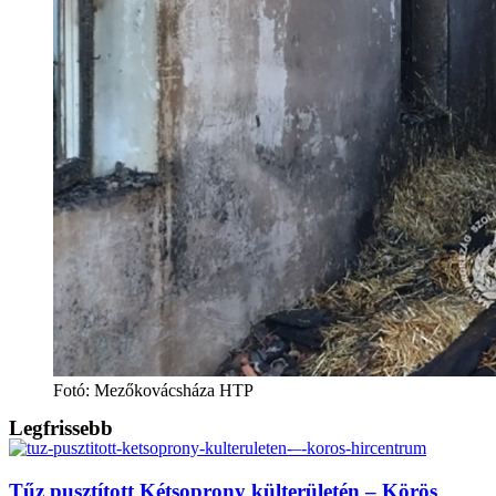
Fotó: Mezőkovácsháza HTP
Legfrissebb
Tűz pusztított Kétsoprony külterületén – Körös