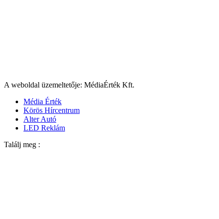
A weboldal üzemeltetője: MédiaÉrték Kft.
Média Érték
Körös Hírcentrum
Alter Autó
LED Reklám
Találj meg :