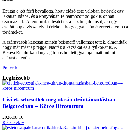
Ezután a két férfi bevallotta, hogy előző este valóban betörtek egy
lakatlan házba, és a konyhában felhalmozott dolgok is onnan
származnak. A rendőrök értesítették a ház tulajdonosát, aki így
azelőtt kapta vissza elvitt értékeit, hogy egyáltalán észrevette volna a
történteket.
A szárnyasok kapcsán szintén beismerő vallomást tettek, elmondták,
hogy már másnap reggel eladták a kacsákat és a tyúkokat is. A
Békési Rendőrkapitányság lopás bűntett gyanúja miatt indított
eljárást ellenük.
Police.hu
Legfrissebb
Civilek sebesültek meg ukrán dróntámadásban
Belgorodban – Körös Hírcentrum
2026.08.10.
Részletek +