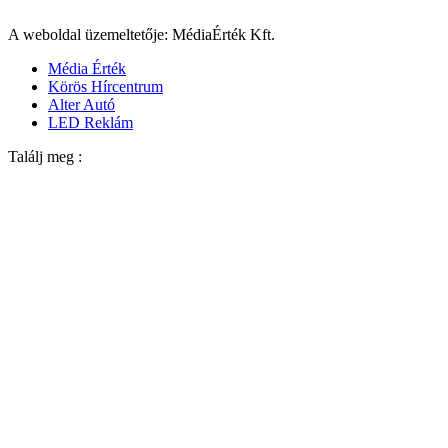
A weboldal üzemeltetője: MédiaÉrték Kft.
Média Érték
Körös Hírcentrum
Alter Autó
LED Reklám
Találj meg :