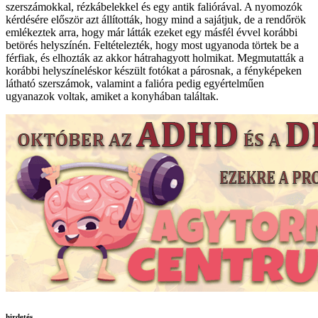
szerszámokkal, rézkábelekkel és egy antik faliórával. A nyomozók
kérdésére először azt állították, hogy mind a sajátjuk, de a rendőrök
emlékeztek arra, hogy már látták ezeket egy másfél évvel korábbi
betörés helyszínén. Feltételezték, hogy most ugyanoda törtek be a
férfiak, és elhozták az akkor hátrahagyott holmikat. Megmutatták a
korábbi helyszíneléskor készült fotókat a párosnak, a fényképeken
látható szerszámok, valamint a falióra pedig egyértelműen
ugyanazok voltak, amiket a konyhában találtak.
hirdetés