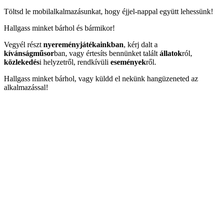
Töltsd le mobilalkalmazásunkat, hogy éjjel-nappal együtt lehessünk!
Hallgass minket bárhol és bármikor!
Vegyél részt
nyereményjátékainkban
, kérj dalt a
kívánságműsor
ban, vagy értesíts bennünket talált
állatok
ról,
közlekedés
i helyzetről, rendkívüli
események
ről.
Hallgass minket bárhol, vagy küldd el nekünk hangüzeneted az
alkalmazással!