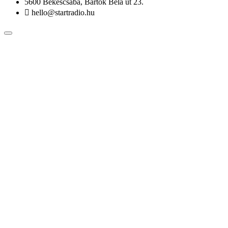
5600 Békéscsaba, Bartók Béla út 23.
hello@startradio.hu