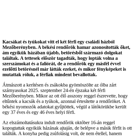
Kacsákat és tyúkokat vitt el két férfi egy családi házból
Mezőberényben. A békési rendőrök hamar azonosították őket,
ám egyikük házában újabb, betörésből származó dolgokat
találtak. A tettesek először tagadták, hogy lopták volna a
szerszámokat és a faliórát, de a rendőrök egy másfél évvel
ezelőtti betörésnél már látták ezeket, és mikor fényképeket is
mutattak róluk, a férfiak mindent bevallottak.
Átmászott a kerítésen és zsákokba gyömöszölte az ólba zárt
szárnyasokat 2025. szeptember 24-én éjszaka két férfi
Mezőberényben. Mikor az ott élő asszony reggel észrevette, hogy
eltűntek a kacsák és a tyúkok, azonnal értesítette a rendőröket. A
békési nyomozók adatokat gyűjtöttek, végül a látókörükbe került
egy 37 éves és egy 46 éves helyi férfi.
Az elszámoltatásukra indult rendőrök október 16-án reggel
kopogtattak egyikük házának ajtaján, de belépve a másik férfit is ott
találták. A konyha pedig zsúfolásig volt, de nem étellel, hanem