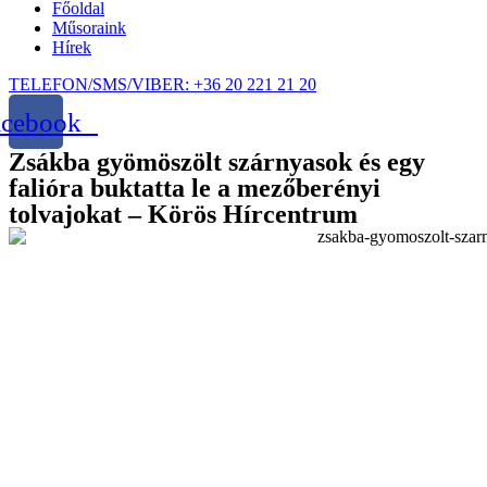
Főoldal
Műsoraink
Hírek
TELEFON/SMS/VIBER: +36 20 221 21 20
acebook
Zsákba gyömöszölt szárnyasok és egy
falióra buktatta le a mezőberényi
tolvajokat – Körös Hírcentrum