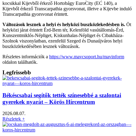
kocsikkal Kijevből érkező Hortobágy EuroCity (EC 140), a
Kijevből érkező Transcarpathia gyorsvonat, illetve a Kijevbe induló
Transcarpathia gyorsvonat érintett.
Változások lesznek a helyi és helyközi buszközlekedésben is.
Öt
helyközi járat érintett Érd-Bem tér, Kelenföld vasútállomás-Érd,
Kunszentmiklós-Népliget, Kiskunhalas-Népliget és Cibakháza-
Szolnok viszonylatban, ezenfelül Szeged és Dunaújváros helyi
buszközlekedésében lesznek változások.
Részletes információk a
https://www.mavcsoport.hu/mavinform
oldalon találhatók.
Legfrissebb
Békéscsabai segítők tették színesebbé a szalontai
gyerekek nyarát – Körös Hírcentrum
2026.08.07.
Részletek +