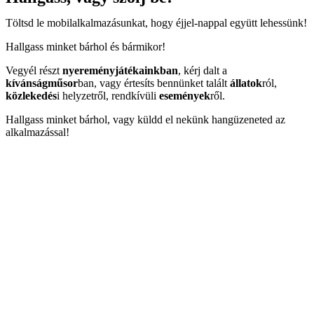
Töltsd le mobilalkalmazásunkat, hogy éjjel-nappal együtt lehessünk!
Hallgass minket bárhol és bármikor!
Vegyél részt
nyereményjátékainkban
, kérj dalt a
kívánságműsor
ban, vagy értesíts bennünket talált
állatok
ról,
közlekedés
i helyzetről, rendkívüli
események
ről.
Hallgass minket bárhol, vagy küldd el nekünk hangüzeneted az
alkalmazással!