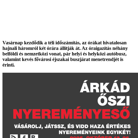
Vasárnap kezdődik a téli időszámítás, az órákat hivatalosan
hajnali háromról két órára állítják át. Az óraigazítás néhány
belföldi és nemzetközi vonat, pár helyi és helyközi autóbusz,
valamint kevés fővárosi éjszakai buszjárat menetrendjét is
érinti.