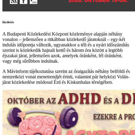
hirdetés
A Budapesti Közlekedési Központ közleménye alapján néhány
vonalon – jellemzően a ritkábban közlekedő járatoknál – egy-két
indulás időpontja változik, ugyanakkor a téli és a nyári időszámítás
szerint is közlekedik hajnali kettő és három óra között a legtöbb
éjszakai járat, jellemzően azok, amelyek óránként, fél óránként,
vagy még sűrűbben indulnak.
A Mávinform tájékoztatása szerint az óraigazítás néhány belföldi és
nemzetközi vonat menetrendjét érinti, valamint pár helyközi Volán-
járat közlekedése módosul Érd és Kiskunhalas térségében.