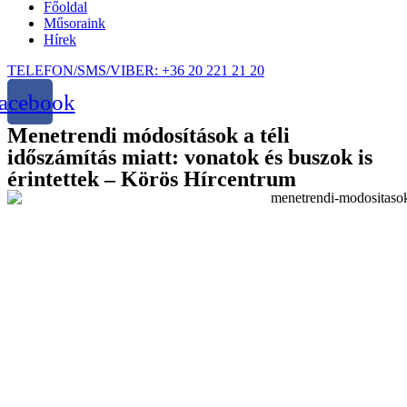
Főoldal
Műsoraink
Hírek
TELEFON/SMS/VIBER: +36 20 221 21 20
acebook
Menetrendi módosítások a téli
időszámítás miatt: vonatok és buszok is
érintettek – Körös Hírcentrum