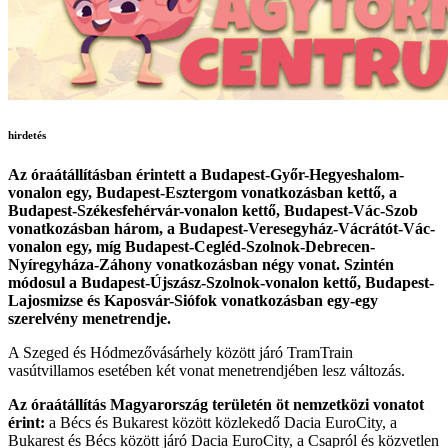
hirdetés
Az óraátállításban érintett a Budapest-Győr-Hegyeshalom-
vonalon egy, Budapest-Esztergom vonatkozásban kettő, a
Budapest-Székesfehérvár-vonalon kettő, Budapest-Vác-Szob
vonatkozásban három, a Budapest-Veresegyház-Vácrátót-Vác-
vonalon egy, míg Budapest-Cegléd-Szolnok-Debrecen-
Nyíregyháza-Záhony vonatkozásban négy vonat. Szintén
módosul a Budapest-Újszász-Szolnok-vonalon kettő, Budapest-
Lajosmizse és Kaposvár-Siófok vonatkozásban egy-egy
szerelvény menetrendje.
A Szeged és Hódmezővásárhely között járó TramTrain
vasútvillamos esetében két vonat menetrendjében lesz változás.
Az óraátállítás Magyarország területén öt nemzetközi vonatot
érint:
a Bécs és Bukarest között közlekedő Dacia EuroCity, a
Bukarest és Bécs között járó Dacia EuroCity, a Csapról és közvetlen