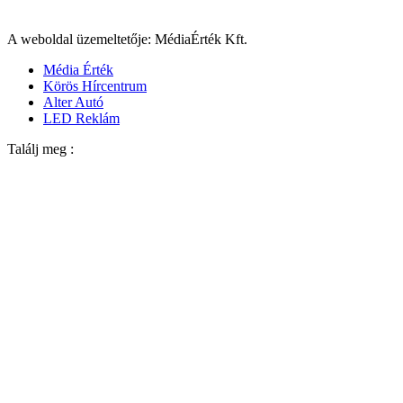
A weboldal üzemeltetője: MédiaÉrték Kft.
Média Érték
Körös Hírcentrum
Alter Autó
LED Reklám
Találj meg :