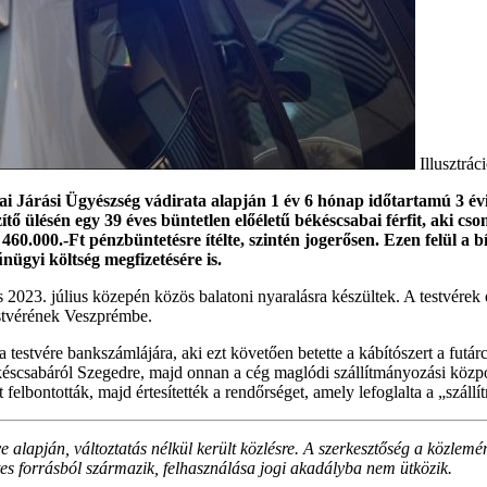
Illusztrá
i Járási Ügyészség vádirata alapján 1 év 6 hónap időtartamú 3 évi
ítő ülésén egy 39 éves büntetlen előéletű békéscsabai férfit, aki 
460.000.-Ft pénzbüntetésre ítélte, szintén jogerősen. Ezen felül a bí
nügyi költség megfizetésére is.
és 2023. július közepén közös balatoni nyaralásra készültek. A testvér
estvérének Veszprémbe.
 a testvére bankszámlájára, aki ezt követően betette a kábítószert a futá
csabáról Szegedre, majd onnan a cég maglódi szállítmányozási központj
felbontották, majd értesítették a rendőrséget, amely lefoglalta a „szállí
alapján, változtatás nélkül került közlésre. A szerkesztőség a közlemé
etes forrásból származik, felhasználása jogi akadályba nem ütközik.