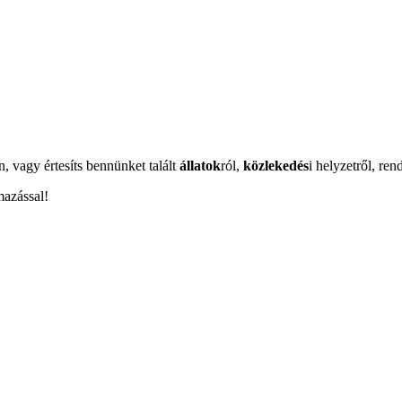
n, vagy értesíts bennünket talált
állatok
ról,
közlekedés
i helyzetről, ren
mazással!