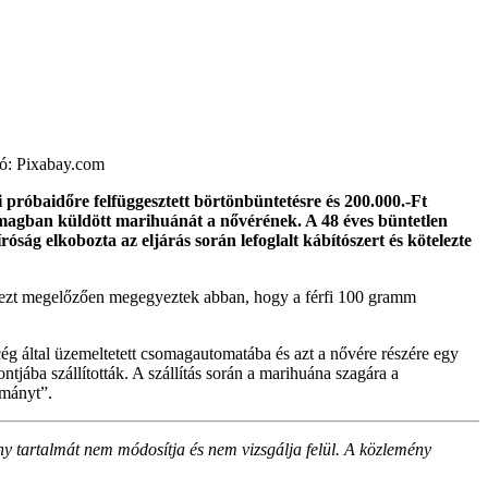
ció: Pixabay.com
 próbaidőre felfüggesztett börtönbüntetésre és 200.000.-Ft
csomagban küldött marihuánát a nővérének. A 48 éves büntetlen
róság elkobozta az eljárás során lefoglalt kábítószert és kötelezte
ek ezt megelőzően megegyeztek abban, hogy a férfi 100 gramm
rcég által üzemeltetett csomagautomatába és azt a nővére részére egy
ába szállították. A szállítás során a marihuána szagára a
tmányt”.
ny tartalmát nem módosítja és nem vizsgálja felül. A közlemény