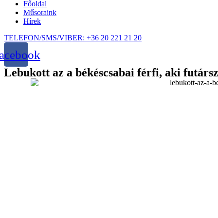
Főoldal
Műsoraink
Hírek
TELEFON/SMS/VIBER: +36 20 221 21 20
acebook
Lebukott az a békéscsabai férfi, aki futár