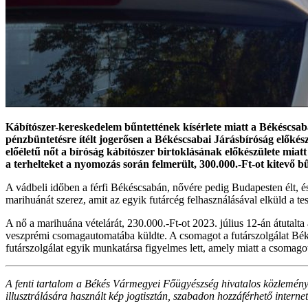
Kábítószer-kereskedelem bűntettének kísérlete miatt a Békéscsaba
pénzbüntetésre ítélt jogerősen a Békéscsabai Járásbíróság előkész
előéletű nőt a bíróság kábítószer birtoklásának előkészülete miatt 
a terhelteket a nyomozás során felmerült, 300.000.-Ft-ot kitevő bű
A vádbeli időben a férfi Békéscsabán, nővére pedig Budapesten élt, 
marihuánát szerez, amit az egyik futárcég felhasználásával elküld a t
A nő a marihuána vételárát, 230.000.-Ft-ot 2023. július 12-án átutalta
veszprémi csomagautomatába küldte. A csomagot a futárszolgálat Békés
futárszolgálat egyik munkatársa figyelmes lett, amely miatt a csomagot 
A fenti tartalom a Békés Vármegyei Főügyészség hivatalos közleménye 
illusztrálására használt kép jogtisztán, szabadon hozzáférhető intern