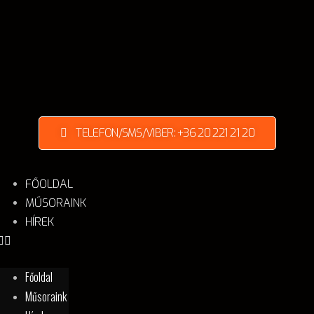
TELEFON/SMS/VIBER: +36 20 221 21 20
FŐOLDAL
MŰSORAINK
HÍREK
Főoldal
Műsoraink