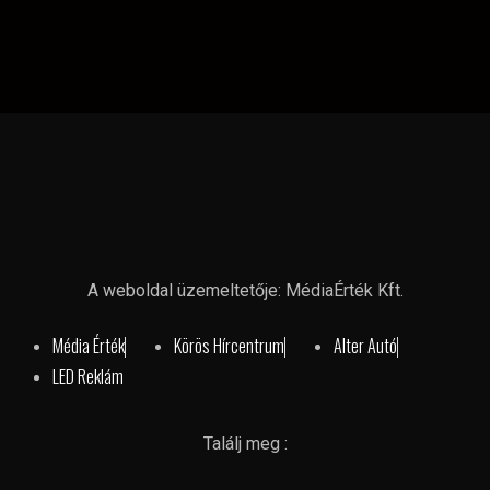
A weboldal üzemeltetője: MédiaÉrték Kft.
Média Érték
Körös Hírcentrum
Alter Autó
LED Reklám
Találj meg :