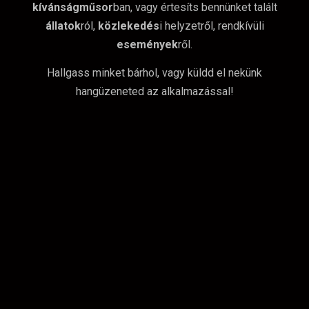
kívánságműsor
ban, vagy értesíts bennünket talált
állatok
ról,
közlekedés
i helyzetről, rendkívüli
események
ről.
Hallgass minket bárhol, vagy küldd el nekünk
hangüzeneted az alkalmazással!