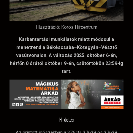
Illusztráció: Körös Hírcentrum
Karbantartási munkálatok miatt módosul a
menetrend a Békéscsaba–Kötegyán–Vésztő
vasútvonalon. A változás 2025. október 6-án,
hétfőn 0 órától október 9-én, csütörtökön 23:59-ig
tart.
Hirdetés
Az érintett időszakban a 37619, 37628 és 37638