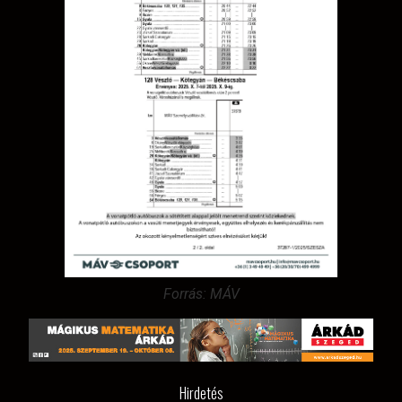
Forrás: MÁV
Hirdetés