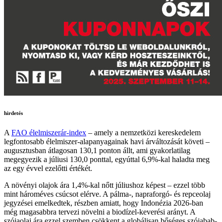
hirdetés
A
FAO élelmiszerár-index
– amely a nemzetközi kereskedelem
legfontosabb élelmiszer-alapanyagainak havi árváltozását követi –
augusztusban átlagosan 130,1 ponton állt, ami gyakorlatilag
megegyezik a júliusi 130,0 ponttal, egyúttal 6,9%-kal haladta meg
az egy évvel ezelőtti értékét.
A növényi olajok ára 1,4%-kal nőtt júliushoz képest – ezzel több
mint hároméves csúcsot elérve. A pálma-, napraforgó- és repceolaj
jegyzései emelkedtek, részben amiatt, hogy Indonézia 2026-ban
még magasabbra tervezi növelni a biodízel-keverési arányt. A
szójaolaj ára ezzel szemben csökkent a globálisan bőséges szójabab-