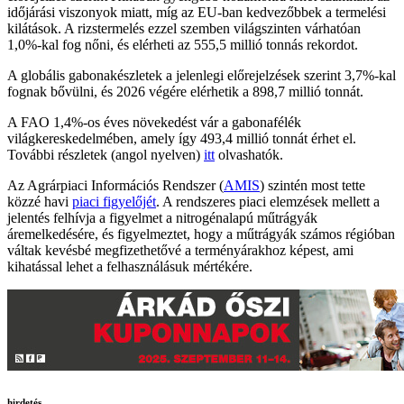
időjárási viszonyok miatt, míg az EU-ban kedvezőbbek a termelési
kilátások. A rizstermelés ezzel szemben világszinten várhatóan
1,0%-kal fog nőni, és elérheti az 555,5 millió tonnás rekordot.
A globális gabonakészletek a jelenlegi előrejelzések szerint 3,7%-kal
fognak bővülni, és 2026 végére elérhetik a 898,7 millió tonnát.
A FAO 1,4%-os éves növekedést vár a gabonafélék
világkereskedelmében, amely így 493,4 millió tonnát érhet el.
További részletek (angol nyelven)
itt
olvashatók.
Az Agrárpiaci Információs Rendszer (
AMIS
) szintén most tette
közzé havi
piaci figyelőjét
. A rendszeres piaci elemzések mellett a
jelentés felhívja a figyelmet a nitrogénalapú műtrágyák
áremelkedésére, és figyelmeztet, hogy a műtrágyák számos régióban
váltak kevésbé megfizethetővé a terményárakhoz képest, ami
kihatással lehet a felhasználásuk mértékére.
hirdetés