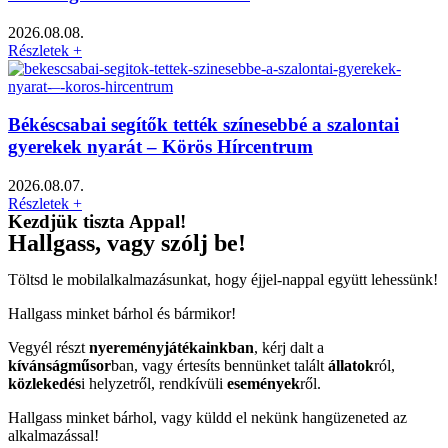
2026.08.08.
Részletek +
Békéscsabai segítők tették színesebbé a szalontai
gyerekek nyarát – Körös Hírcentrum
2026.08.07.
Részletek +
Kezdjük tiszta Appal!
Hallgass, vagy szólj be!
Töltsd le mobilalkalmazásunkat, hogy éjjel-nappal együtt lehessünk!
Hallgass minket bárhol és bármikor!
Vegyél részt
nyereményjátékainkban
, kérj dalt a
kívánságműsor
ban, vagy értesíts bennünket talált
állatok
ról,
közlekedés
i helyzetről, rendkívüli
események
ről.
Hallgass minket bárhol, vagy küldd el nekünk hangüzeneted az
alkalmazással!