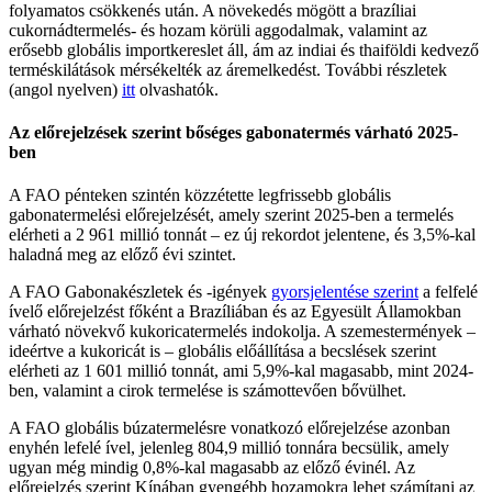
folyamatos csökkenés után. A növekedés mögött a brazíliai
cukornádtermelés- és hozam körüli aggodalmak, valamint az
erősebb globális importkereslet áll, ám az indiai és thaiföldi kedvező
terméskilátások mérsékelték az áremelkedést. További részletek
(angol nyelven)
itt
olvashatók.
Az előrejelzések szerint bőséges gabonatermés várható 2025-
ben
A FAO pénteken szintén közzétette legfrissebb globális
gabonatermelési előrejelzését, amely szerint 2025-ben a termelés
elérheti a 2 961 millió tonnát – ez új rekordot jelentene, és 3,5%-kal
haladná meg az előző évi szintet.
A FAO Gabonakészletek és -igények
gyorsjelentése szerint
a felfelé
ívelő előrejelzést főként a Brazíliában és az Egyesült Államokban
várható növekvő kukoricatermelés indokolja. A szemestermények –
ideértve a kukoricát is – globális előállítása a becslések szerint
elérheti az 1 601 millió tonnát, ami 5,9%-kal magasabb, mint 2024-
ben, valamint a cirok termelése is számottevően bővülhet.
A FAO globális búzatermelésre vonatkozó előrejelzése azonban
enyhén lefelé ível, jelenleg 804,9 millió tonnára becsülik, amely
ugyan még mindig 0,8%-kal magasabb az előző évinél. Az
előrejelzés szerint Kínában gyengébb hozamokra lehet számítani az