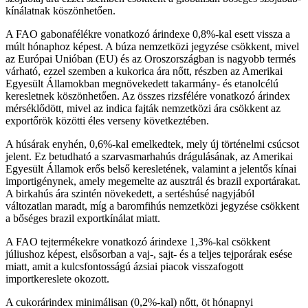
kínálatnak köszönhetően.
A FAO gabonafélékre vonatkozó árindexe 0,8%-kal esett vissza a
múlt hónaphoz képest. A búza nemzetközi jegyzése csökkent, mivel
az Európai Unióban (EU) és az Oroszországban is nagyobb termés
várható, ezzel szemben a kukorica ára nőtt, részben az Amerikai
Egyesült Államokban megnövekedett takarmány- és etanolcélú
keresletnek köszönhetően. Az összes rizsfélére vonatkozó árindex
mérséklődött, mivel az indica fajták nemzetközi ára csökkent az
exportőrök közötti éles verseny következtében.
A húsárak enyhén, 0,6%-kal emelkedtek, mely új történelmi csúcsot
jelent. Ez betudható a szarvasmarhahús drágulásának, az Amerikai
Egyesült Államok erős belső keresletének, valamint a jelentős kínai
importigénynek, amely megemelte az ausztrál és brazil exportárakat.
A birkahús ára szintén növekedett, a sertéshúsé nagyjából
változatlan maradt, míg a baromfihús nemzetközi jegyzése csökkent
a bőséges brazil exportkínálat miatt.
A FAO tejtermékekre vonatkozó árindexe 1,3%-kal csökkent
júliushoz képest, elsősorban a vaj-, sajt- és a teljes tejporárak esése
miatt, amit a kulcsfontosságú ázsiai piacok visszafogott
importkereslete okozott.
A cukorárindex minimálisan (0,2%-kal) nőtt, öt hónapnyi