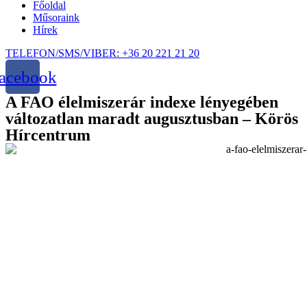
Főoldal
Műsoraink
Hírek
TELEFON/SMS/VIBER: +36 20 221 21 20
acebook
A FAO élelmiszerár indexe lényegében
változatlan maradt augusztusban – Körös
Hírcentrum