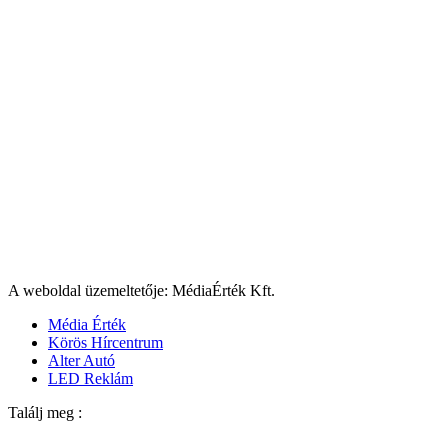
A weboldal üzemeltetője: MédiaÉrték Kft.
Média Érték
Körös Hírcentrum
Alter Autó
LED Reklám
Találj meg :