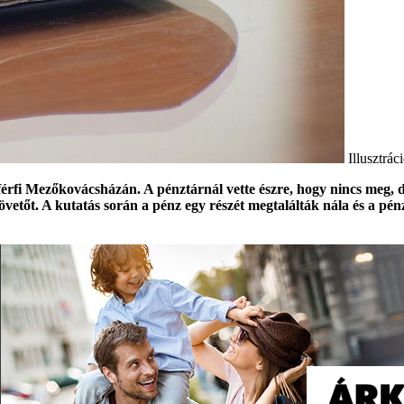
Illusztrá
 férfi Mezőkovácsházán. A pénztárnál vette észre, hogy nincs meg, d
övetőt. A kutatás során a pénz egy részét megtalálták nála és a p