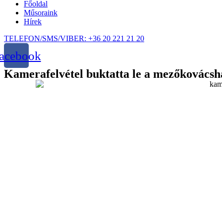
Főoldal
Műsoraink
Hírek
TELEFON/SMS/VIBER: +36 20 221 21 20
acebook
Kamerafelvétel buktatta le a mezőkovácsh