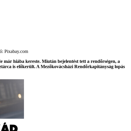
ció: Pixabay.com
e már hiába kereste. Miután bejelentést tett a rendőrségen, a
énztárca is előkerült. A Mezőkovácsházi Rendőrkapitányság lopás