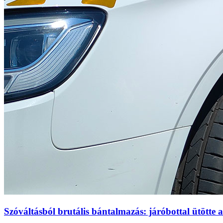
Szóváltásból brutális bántalmazás: járóbottal ütötte 