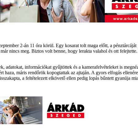
eptember 2-án 11 óra körül. Egy kosarat tolt maga előtt, a pénztárcáját
már nincs meg. Biztos volt benne, hogy lerakta valahol és ott felejtette. 
datokat, információkat gyűjtöttek és a kamerafelvételeket is megnézték.
rt haza, máris rendőrök kopogtattak az ajtaján. A gyors elfogás ellenére 
sszakapta, a feltételezett elkövető ellen pedig lopás bűntett gyanúja miat