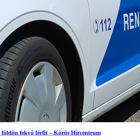
a földön fekvő férfit – Körös Hírcentrum