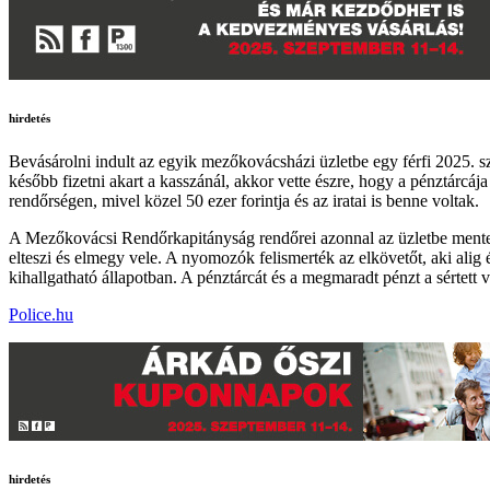
hirdetés
Bevásárolni indult az egyik mezőkovácsházi üzletbe egy férfi 2025. sz
később fizetni akart a kasszánál, akkor vette észre, hogy a pénztárcája 
rendőrségen, mivel közel 50 ezer forintja és az iratai is benne voltak.
A Mezőkovácsi Rendőrkapitányság rendőrei azonnal az üzletbe mentek, a
elteszi és elmegy vele. A nyomozók felismerték az elkövetőt, aki alig é
kihallgatható állapotban. A pénztárcát és a megmaradt pénzt a sértett vi
Police.hu
hirdetés