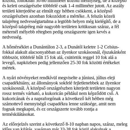
közötti, foltokban 30-60 milliméter közötti mennyiség, de a középső
és keleti országrészbe többfelé csak 1-4 milliméter jutott. Az aszály
területi kiterjedése az elmúlt egy hétben csökkent, a középső
országrészben azonban fokozódott a mértéke. A felszín közeli
talajréteg nedvességtartalma a legtöbb helyen még kielégítő, de a
középső talajréteg már nagyobb területen kritikusan száraz, a fél
méternél mélyebb rétegben pedig országszerte igen kevés a
nedvesség.
A hőmérséklet a Dunántúlon 2-3, a Dunától keletre 1-2 Celsius-
fokkal alakult alacsonyabban az ilyenkor szokásosnál, éjszakánként
többször, többfelé hűlt 15 fok alá, csütörtök reggel 10 fok alá a
levegő, napközben pedig jellemzően 25-30 fok közötti értékeket
mértek.
A nyári növényeket rendkívül megviselte a júniusi, július eleji
csapadékhiány, az állományok sokfelé fejletlenebbek az ilyenkor
szokásosnál. A középső országrészben kiterjedt területen nagyon
rossz termés várható, a kukoricán például nem képződött cső. A
kukoricának és a napraforgónak a következő két hétben még
számottevő mennyiségű csapadékra lenne szüksége, amit nem
fognak megkapni, és ez országszerte tovább rontja a
terméskilátásokat.
Az előrejelzés szerint a következő 8-10 napban napos, száraz, meleg
időre van kilátás, vasárnap már 33-38 fok körül alakulnak a