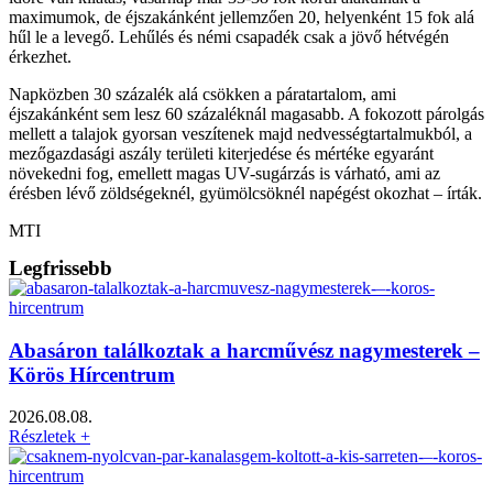
maximumok, de éjszakánként jellemzően 20, helyenként 15 fok alá
hűl le a levegő. Lehűlés és némi csapadék csak a jövő hétvégén
érkezhet.
Napközben 30 százalék alá csökken a páratartalom, ami
éjszakánként sem lesz 60 százaléknál magasabb. A fokozott párolgás
mellett a talajok gyorsan veszítenek majd nedvességtartalmukból, a
mezőgazdasági aszály területi kiterjedése és mértéke egyaránt
növekedni fog, emellett magas UV-sugárzás is várható, ami az
érésben lévő zöldségeknél, gyümölcsöknél napégést okozhat – írták.
MTI
Legfrissebb
Abasáron találkoztak a harcművész nagymesterek –
Körös Hírcentrum
2026.08.08.
Részletek +