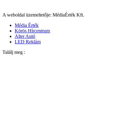
A weboldal üzemeltetője: MédiaÉrték Kft.
Média Érték
Körös Hírcentrum
Alter Autó
LED Reklám
Találj meg :