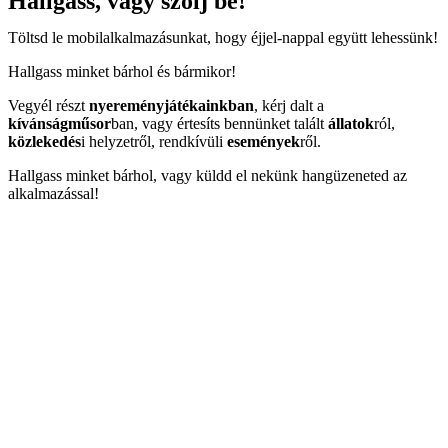
Hallgass, vagy szólj be!
Töltsd le mobilalkalmazásunkat, hogy éjjel-nappal együtt lehessünk!
Hallgass minket bárhol és bármikor!
Vegyél részt
nyereményjátékainkban
, kérj dalt a
kívánságműsor
ban, vagy értesíts bennünket talált
állatok
ról,
közlekedés
i helyzetről, rendkívüli
események
ről.
Hallgass minket bárhol, vagy küldd el nekünk hangüzeneted az
alkalmazással!