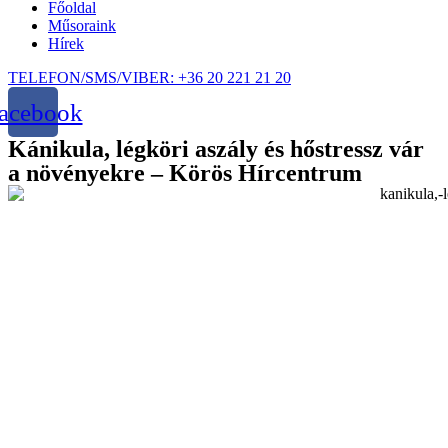
Főoldal
Műsoraink
Hírek
TELEFON/SMS/VIBER: +36 20 221 21 20
acebook
Kánikula, légköri aszály és hőstressz vár
a növényekre – Körös Hírcentrum