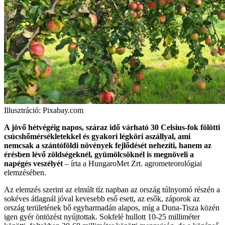
Illusztráció: Pixabay.com
A jövő hétvégéig napos, száraz idő várható 30 Celsius-fok fölötti
csúcshőmérsékletekkel és gyakori légköri aszállyal, ami
nemcsak a szántóföldi növények fejlődését nehezíti, hanem az
érésben lévő zöldségeknél, gyümölcsöknél is megnöveli a
napégés veszélyét
– írta a HungaroMet Zrt. agrometeorológiai
elemzésében.
Az elemzés szerint az elmúlt tíz napban az ország túlnyomó részén a
sokéves átlagnál jóval kevesebb eső esett, az esők, záporok az
ország területének bő egyharmadán alapos, míg a Duna-Tisza közén
igen gyér öntözést nyújtottak. Sokfelé hullott 10-25 milliméter