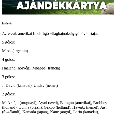
hirdetés
Az észak-amerikai labdarúgó-világbajnokság góllövőlistája:
5 gólos:
Messi (argentin)
4 gólos:
Haaland (norvég), Mbappé (francia)
3 gólos:
J. David (kanadai), Undav (német)
2 gólos:
M. Araújo (uruguayi), Ayari (svéd), Balogun (amerikai), Brobbey
(holland), Cunha (brazil), Gakpo (holland), Havertz (német), Just
(új-zélandi), Kamada (japán), Kane (angol), Larin (kanadai),