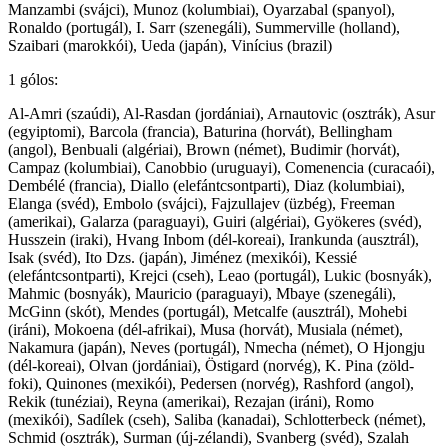
Manzambi (svájci), Munoz (kolumbiai), Oyarzabal (spanyol),
Ronaldo (portugál), I. Sarr (szenegáli), Summerville (holland),
Szaibari (marokkói), Ueda (japán), Vinícius (brazil)
1 gólos:
Al-Amri (szaúdi), Al-Rasdan (jordániai), Arnautovic (osztrák), Asur
(egyiptomi), Barcola (francia), Baturina (horvát), Bellingham
(angol), Benbuali (algériai), Brown (német), Budimir (horvát),
Campaz (kolumbiai), Canobbio (uruguayi), Comenencia (curacaói),
Dembélé (francia), Diallo (elefántcsontparti), Diaz (kolumbiai),
Elanga (svéd), Embolo (svájci), Fajzullajev (üzbég), Freeman
(amerikai), Galarza (paraguayi), Guiri (algériai), Gyökeres (svéd),
Husszein (iraki), Hvang Inbom (dél-koreai), Irankunda (ausztrál),
Isak (svéd), Ito Dzs. (japán), Jiménez (mexikói), Kessié
(elefántcsontparti), Krejci (cseh), Leao (portugál), Lukic (bosnyák),
Mahmic (bosnyák), Mauricio (paraguayi), Mbaye (szenegáli),
McGinn (skót), Mendes (portugál), Metcalfe (ausztrál), Mohebi
(iráni), Mokoena (dél-afrikai), Musa (horvát), Musiala (német),
Nakamura (japán), Neves (portugál), Nmecha (német), O Hjongju
(dél-koreai), Olvan (jordániai), Östigard (norvég), K. Pina (zöld-
foki), Quinones (mexikói), Pedersen (norvég), Rashford (angol),
Rekik (tunéziai), Reyna (amerikai), Rezajan (iráni), Romo
(mexikói), Sadílek (cseh), Saliba (kanadai), Schlotterbeck (német),
Schmid (osztrák), Surman (új-zélandi), Svanberg (svéd), Szalah