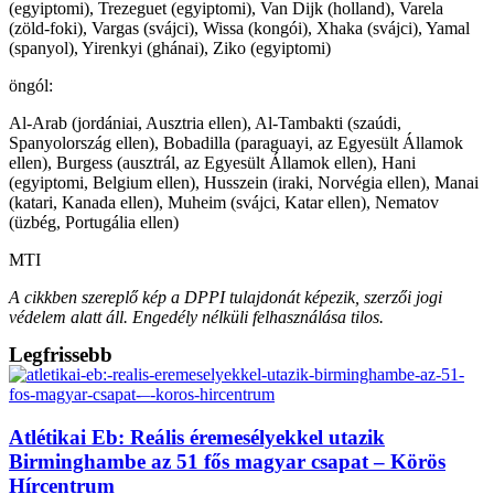
(egyiptomi), Trezeguet (egyiptomi), Van Dijk (holland), Varela
(zöld-foki), Vargas (svájci), Wissa (kongói), Xhaka (svájci), Yamal
(spanyol), Yirenkyi (ghánai), Ziko (egyiptomi)
öngól:
Al-Arab (jordániai, Ausztria ellen), Al-Tambakti (szaúdi,
Spanyolország ellen), Bobadilla (paraguayi, az Egyesült Államok
ellen), Burgess (ausztrál, az Egyesült Államok ellen), Hani
(egyiptomi, Belgium ellen), Husszein (iraki, Norvégia ellen), Manai
(katari, Kanada ellen), Muheim (svájci, Katar ellen), Nematov
(üzbég, Portugália ellen)
MTI
A cikkben szereplő kép a DPPI tulajdonát képezik, szerzői jogi
védelem alatt áll. Engedély nélküli felhasználása tilos.
Legfrissebb
Atlétikai Eb: Reális éremesélyekkel utazik
Birminghambe az 51 fős magyar csapat – Körös
Hírcentrum