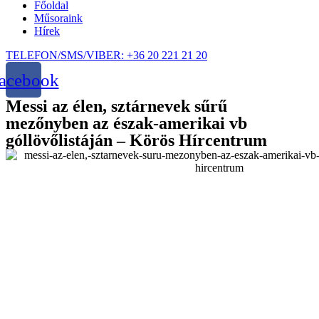
Főoldal
Műsoraink
Hírek
TELEFON/SMS/VIBER: +36 20 221 21 20
acebook
Messi az élen, sztárnevek sűrű
mezőnyben az észak-amerikai vb
góllövőlistáján – Körös Hírcentrum