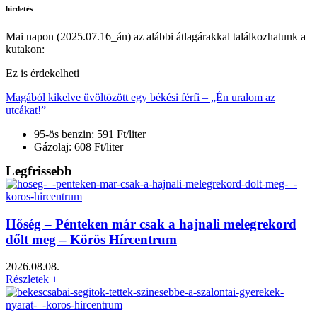
hirdetés
Mai napon (2025.07.16_án) az alábbi átlagárakkal találkozhatunk a
kutakon:
Ez is érdekelheti
Magából kikelve üvöltözött egy békési férfi – „Én uralom az
utcákat!”
95-ös benzin: 591 Ft/liter
Gázolaj: 608 Ft/liter
Legfrissebb
Hőség – Pénteken már csak a hajnali melegrekord
dőlt meg – Körös Hírcentrum
2026.08.08.
Részletek +