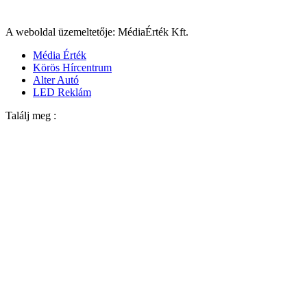
A weboldal üzemeltetője: MédiaÉrték Kft.
Média Érték
Körös Hírcentrum
Alter Autó
LED Reklám
Találj meg :