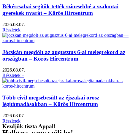
Békéscsabai segítők tették színesebbé a szalontai
gyerekek nyarát – Körös Hírcentrum
2026.08.07.
Részletek +
Jócskán megdőlt az augusztus 6-ai melegrekord az
országban – Körös Hírcentrum
2026.08.07.
Részletek +
Több civil megsebesült az éjszakai orosz
légitámadásokban – Körös Hírcentrum
2026.08.07.
Részletek +
Kezdjük tiszta Appal!
Hallgass, vagy szólj be!