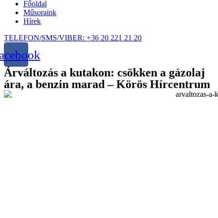
Főoldal
Műsoraink
Hírek
TELEFON/SMS/VIBER: +36 20 221 21 20
acebook
Árváltozás a kutakon: csökken a gázolaj
ára, a benzin marad – Körös Hírcentrum