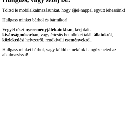
Töltsd le mobilalkalmazásunkat, hogy éjjel-nappal együtt lehessünk!
Hallgass minket bárhol és bármikor!
Vegyél részt
nyereményjátékainkban
, kérj dalt a
kívánságműsor
ban, vagy értesíts bennünket talált
állatok
ról,
közlekedés
i helyzetről, rendkívüli
események
ről.
Hallgass minket bárhol, vagy küldd el nekünk hangüzeneted az
alkalmazással!