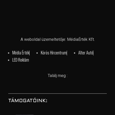
A weboldal üzemeltetője: MédiaÉrték Kft.
Média Érték
Körös Hírcentrum
Alter Autó
LED Reklám
Találj meg :
TÁMOGATÓINK: