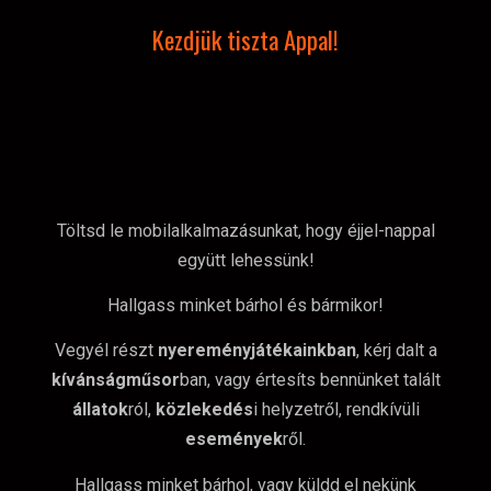
Kezdjük tiszta Appal!
Töltsd le mobilalkalmazásunkat, hogy éjjel-nappal
együtt lehessünk!
Hallgass minket bárhol és bármikor!
Vegyél részt
nyereményjátékainkban
, kérj dalt a
kívánságműsor
ban, vagy értesíts bennünket talált
állatok
ról,
közlekedés
i helyzetről, rendkívüli
események
ről.
Hallgass minket bárhol, vagy küldd el nekünk