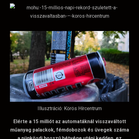
Illusztráció: Körös Hírcentrum
Elérte a 15 milliót az automatáknál visszaváltott
műanyag palackok, fémdobozok és üvegek száma
a pünkösdi hosszú hétvége utáni kedden, ez