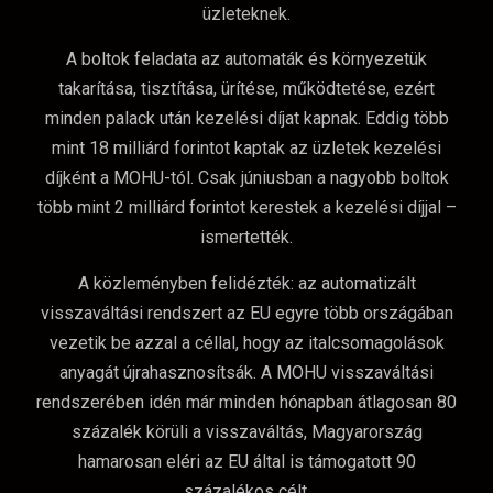
üzleteknek.
A boltok feladata az automaták és környezetük
takarítása, tisztítása, ürítése, működtetése, ezért
minden palack után kezelési díjat kapnak. Eddig több
mint 18 milliárd forintot kaptak az üzletek kezelési
díjként a MOHU-tól. Csak júniusban a nagyobb boltok
több mint 2 milliárd forintot kerestek a kezelési díjjal –
ismertették.
A közleményben felidézték: az automatizált
visszaváltási rendszert az EU egyre több országában
vezetik be azzal a céllal, hogy az italcsomagolások
anyagát újrahasznosítsák. A MOHU visszaváltási
rendszerében idén már minden hónapban átlagosan 80
százalék körüli a visszaváltás, Magyarország
hamarosan eléri az EU által is támogatott 90
százalékos célt.