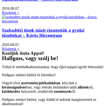
2026.08.07.
Részletek +
Szabadtéri tüzek miatt riasztották a gyulai
tűzoltókat – Körös Hírcentrum
2026.08.07.
Részletek +
Kezdjük tiszta Appal!
Hallgass, vagy szólj be!
Töltsd le mobilalkalmazásunkat, hogy éjjel-nappal együtt lehessünk!
Hallgass minket bárhol és bármikor!
Vegyél részt
nyereményjátékainkban
, kérj dalt a
kívánságműsor
ban, vagy értesíts bennünket talált
állatok
ról,
közlekedés
i helyzetről, rendkívüli
események
ről.
Hallgass minket bárhol, vagy küldd el nekünk hangüzeneted az
alkalmazással!