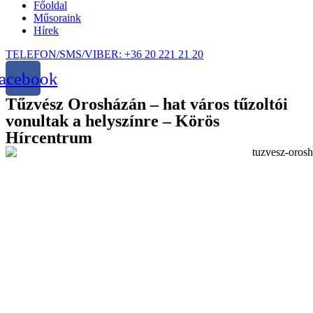
Főoldal
Műsoraink
Hírek
TELEFON/SMS/VIBER: +36 20 221 21 20
acebook
Tűzvész Orosházán – hat város tűzoltói
vonultak a helyszínre – Körös
Hírcentrum