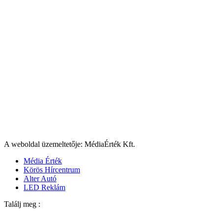
A weboldal üzemeltetője: MédiaÉrték Kft.
Média Érték
Körös Hírcentrum
Alter Autó
LED Reklám
Találj meg :