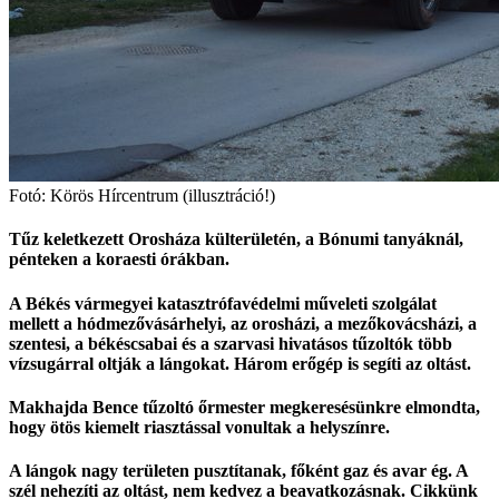
Fotó: Körös Hírcentrum (illusztráció!)
Tűz keletkezett Orosháza külterületén, a Bónumi tanyáknál,
pénteken a koraesti órákban.
A Békés vármegyei katasztrófavédelmi műveleti szolgálat
mellett a hódmezővásárhelyi, az orosházi, a mezőkovácsházi, a
szentesi, a békéscsabai és a szarvasi hivatásos tűzoltók több
vízsugárral oltják a lángokat. Három erőgép is segíti az oltást.
Makhajda Bence tűzoltó őrmester megkeresésünkre elmondta,
hogy ötös kiemelt riasztással vonultak a helyszínre.
A lángok nagy területen pusztítanak, főként gaz és avar ég. A
szél nehezíti az oltást, nem kedvez a beavatkozásnak. Cikkünk