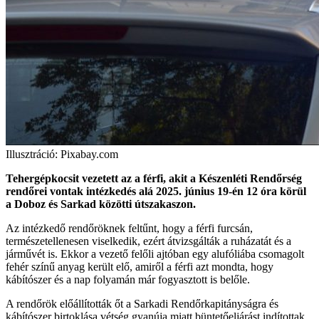
Illusztráció: Pixabay.com
Tehergépkocsit vezetett az a férfi, akit a Készenléti Rendőrség
rendőrei vontak intézkedés alá 2025. június 19-én 12 óra körül
a Doboz és Sarkad közötti útszakaszon.
Az intézkedő rendőröknek feltűnt, hogy a férfi furcsán,
természetellenesen viselkedik, ezért átvizsgálták a ruházatát és a
járművét is. Ekkor a vezető felőli ajtóban egy alufóliába csomagolt
fehér színű anyag került elő, amiről a férfi azt mondta, hogy
kábítószer és a nap folyamán már fogyasztott is belőle.
A rendőrök előállították őt a Sarkadi Rendőrkapitányságra és
kábítószer birtoklása vétség gyanúja miatt büntetőeljárást indítottak