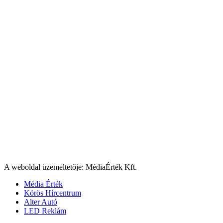
A weboldal üzemeltetője: MédiaÉrték Kft.
Média Érték
Körös Hírcentrum
Alter Autó
LED Reklám