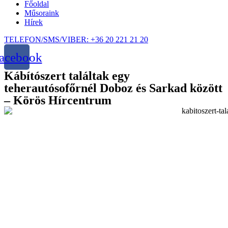
Főoldal
Műsoraink
Hírek
TELEFON/SMS/VIBER: +36 20 221 21 20
acebook
Kábítószert találtak egy
teherautósofőrnél Doboz és Sarkad között
– Körös Hírcentrum