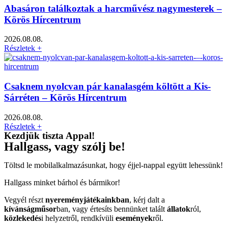
Abasáron találkoztak a harcművész nagymesterek –
Körös Hírcentrum
2026.08.08.
Részletek +
Csaknem nyolcvan pár kanalasgém költött a Kis-
Sárréten – Körös Hírcentrum
2026.08.08.
Részletek +
Kezdjük tiszta Appal!
Hallgass, vagy szólj be!
Töltsd le mobilalkalmazásunkat, hogy éjjel-nappal együtt lehessünk!
Hallgass minket bárhol és bármikor!
Vegyél részt
nyereményjátékainkban
, kérj dalt a
kívánságműsor
ban, vagy értesíts bennünket talált
állatok
ról,
közlekedés
i helyzetről, rendkívüli
események
ről.