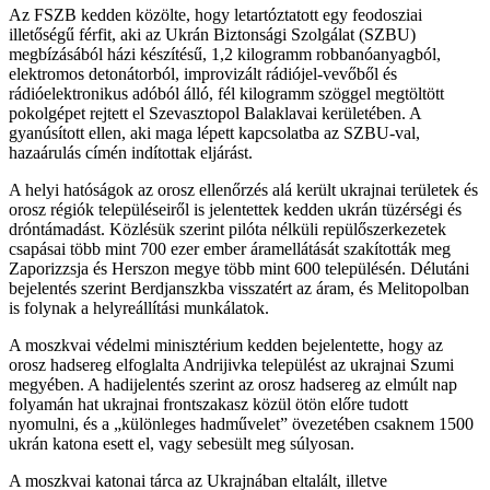
Az FSZB kedden közölte, hogy letartóztatott egy feodosziai
illetőségű férfit, aki az Ukrán Biztonsági Szolgálat (SZBU)
megbízásából házi készítésű, 1,2 kilogramm robbanóanyagból,
elektromos detonátorból, improvizált rádiójel-vevőből és
rádióelektronikus adóból álló, fél kilogramm szöggel megtöltött
pokolgépet rejtett el Szevasztopol Balaklavai kerületében. A
gyanúsított ellen, aki maga lépett kapcsolatba az SZBU-val,
hazaárulás címén indítottak eljárást.
A helyi hatóságok az orosz ellenőrzés alá került ukrajnai területek és
orosz régiók településeiről is jelentettek kedden ukrán tüzérségi és
dróntámadást. Közlésük szerint pilóta nélküli repülőszerkezetek
csapásai több mint 700 ezer ember áramellátását szakították meg
Zaporizzsja és Herszon megye több mint 600 településén. Délutáni
bejelentés szerint Berdjanszkba visszatért az áram, és Melitopolban
is folynak a helyreállítási munkálatok.
A moszkvai védelmi minisztérium kedden bejelentette, hogy az
orosz hadsereg elfoglalta Andrijivka települést az ukrajnai Szumi
megyében. A hadijelentés szerint az orosz hadsereg az elmúlt nap
folyamán hat ukrajnai frontszakasz közül ötön előre tudott
nyomulni, és a „különleges hadművelet” övezetében csaknem 1500
ukrán katona esett el, vagy sebesült meg súlyosan.
A moszkvai katonai tárca az Ukrajnában eltalált, illetve