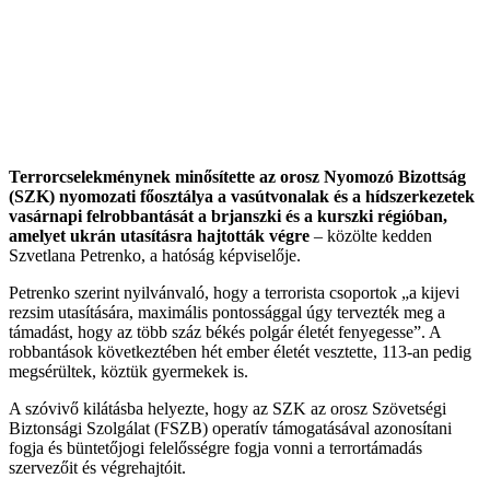
Terrorcselekménynek minősítette az orosz Nyomozó Bizottság
(SZK) nyomozati főosztálya a vasútvonalak és a hídszerkezetek
vasárnapi felrobbantását a brjanszki és a kurszki régióban,
amelyet ukrán utasításra hajtották végre
– közölte kedden
Szvetlana Petrenko, a hatóság képviselője.
Petrenko szerint nyilvánvaló, hogy a terrorista csoportok „a kijevi
rezsim utasítására, maximális pontossággal úgy tervezték meg a
támadást, hogy az több száz békés polgár életét fenyegesse”. A
robbantások következtében hét ember életét vesztette, 113-an pedig
megsérültek, köztük gyermekek is.
A szóvivő kilátásba helyezte, hogy az SZK az orosz Szövetségi
Biztonsági Szolgálat (FSZB) operatív támogatásával azonosítani
fogja és büntetőjogi felelősségre fogja vonni a terrortámadás
szervezőit és végrehajtóit.