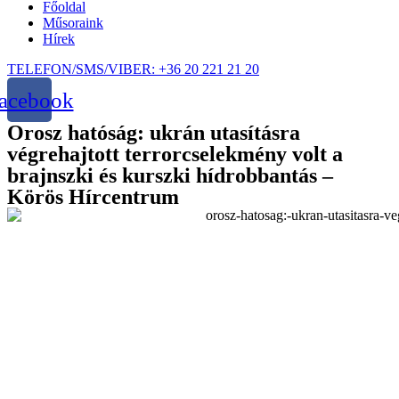
Főoldal
Műsoraink
Hírek
TELEFON/SMS/VIBER: +36 20 221 21 20
acebook
Orosz hatóság: ukrán utasításra
végrehajtott terrorcselekmény volt a
brajnszki és kurszki hídrobbantás –
Körös Hírcentrum