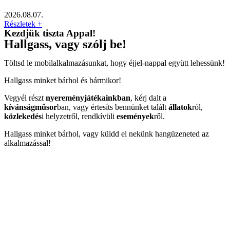
2026.08.07.
Részletek +
Kezdjük tiszta Appal!
Hallgass, vagy szólj be!
Töltsd le mobilalkalmazásunkat, hogy éjjel-nappal együtt lehessünk!
Hallgass minket bárhol és bármikor!
Vegyél részt
nyereményjátékainkban
, kérj dalt a
kívánságműsor
ban, vagy értesíts bennünket talált
állatok
ról,
közlekedés
i helyzetről, rendkívüli
események
ről.
Hallgass minket bárhol, vagy küldd el nekünk hangüzeneted az
alkalmazással!