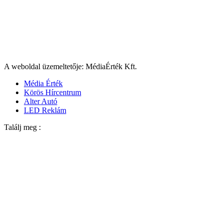
A weboldal üzemeltetője: MédiaÉrték Kft.
Média Érték
Körös Hírcentrum
Alter Autó
LED Reklám
Találj meg :