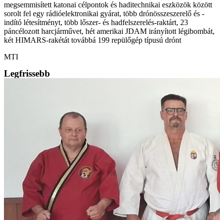
megsemmisített katonai célpontok és haditechnikai eszközök között
sorolt fel egy rádióelektronikai gyárat, több drónösszeszerelő és -
indító létesítményt, több lőszer- és hadfelszerelés-raktárt, 23
páncélozott harcjárművet, hét amerikai JDAM irányított légibombát,
két HIMARS-rakétát továbbá 199 repülőgép típusú drónt
MTI
Legfrissebb