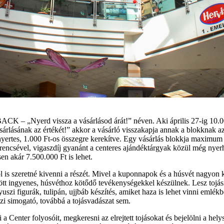
K – „Nyerd vissza a vásárlásod árát!” néven. Aki április 27-ig 10.000
ásárlásának az értékét!” akkor a vásárló visszakapja annak a blokknak a
yertes, 1.000 Ft-os összegre kerekítve. Egy vásárlás blokkja maximum 3
erencsével, vigaszdíj gyanánt a centeres ajándéktárgyak közül még nyerh
en akár 7.500.000 Ft is lehet.
is szeretné kivenni a részét. Mivel a kuponnapok és a húsvét nagyon k
tt ingyenes, húsvéthoz kötődő tevékenységekkel készülnek. Lesz tojásf
i figurák, tulipán, ujjbáb készítés, amiket haza is lehet vinni emlékb
zi simogató, továbbá a tojásvadászat sem.
 a Center folyosóit, megkeresni az elrejtett tojásokat és bejelölni a he