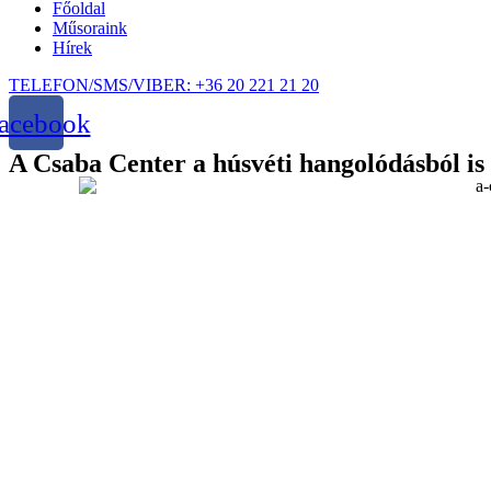
Főoldal
Műsoraink
Hírek
TELEFON/SMS/VIBER: +36 20 221 21 20
acebook
A Csaba Center a húsvéti hangolódásból is