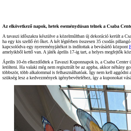
Az elkövetkező napok, hetek eseménydúsan telnek a Csaba Center 
A tavaszi időszakra készülve a közelmúltban új dekoráció került a Cs
ha egy kis szellő éri őket. A két légtérben összesen 35 csodás pilla
kapcsolódva egy nyereményjátékot is indítottak a bevásárló központ
F
amelyikből kettő van. A játék április 17-ig tart, a helyes megfejtők 
Április 10-én elkezdődtek a Tavaszi Kuponnapok is, a Csaba Center ü
letölteni. Ha valaki még nem regisztrált be az appba, akkor néhány
többször, több alkalommal is felhasználhatóak. Így nem kell aggódni 
szükség lesz a kedvezmények igénybevételéhez, így a kuponokat vásárl