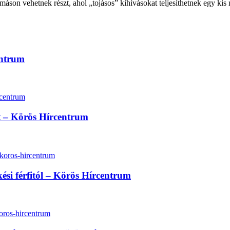
máson vehetnek részt, ahol „tojásos” kihívásokat teljesíthetnek egy ki
entrum
lt – Körös Hírcentrum
kési férfitól – Körös Hírcentrum