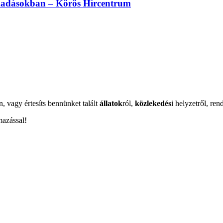
madásokban – Körös Hírcentrum
n, vagy értesíts bennünket talált
állatok
ról,
közlekedés
i helyzetről, ren
mazással!