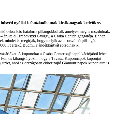
húsvéti nyúllal is fotózkodhatnak kicsik-nagyok kedvükre.
tető dekoráció hatalmas pillangókból áll, amelyek meg is mozdulnak,
ő – árulta el Hrabovszki György, a Csaba Center igazgatója. Ehhez
ék mindet és megírják, hogy melyik az a sorszámú pillangó,
 5000 Ft értékű Budmil ajándékkártyát sorsolnak ki.
ásárlókat. A kuponokat a Csaba Center saját applikációjából lehet
z. Fontos kihangsúlyozni, hogy a Tavaszi Kuponnapok kuponjai
y üzlet, ahol az országosan ekkor zajló Glamour napok kuponjaira is