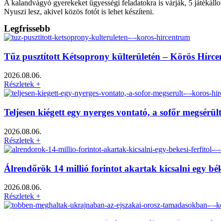
A kalandvágyó gyerekeket ügyességi feladatokra is várják, 5 játékállo
Nyuszi lesz, akivel közös fotót is lehet készíteni.
Legfrissebb
Tűz pusztított Kétsoprony külterületén – Körös Hírc
2026.08.06.
Részletek +
Teljesen kiégett egy nyerges vontató, a sofőr megsérü
2026.08.06.
Részletek +
Álrendőrök 14 millió forintot akartak kicsalni egy bé
2026.08.06.
Részletek +