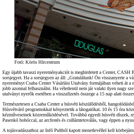
Fotó: Körös Hírcentrum
Egy újabb tavaszi nyereményakciót is meghirdetett a Center, CASH BAC
sorsjegyet. Ha a sorsjegyen az áll: „Gratulálunk! Ön visszanyerte a v
nyereményt Csaba Center Vásárlási Utalvány formájában veheti át a n
jobb azonnal felhasználni. Ha véletlenül nem jár valaki ilyen nagy sz
utalványt nyerők esetében a visszafizetés összege a 15 nap alatt összes
Természetesen a Csaba Center a húsvéti készülődésből, hangolódásból 
Húsvétváró programokkal kényeztetik a látogatókat. 10 és 15 óra közö
kézműveseinek közreműködésével. Továbbá egyedi húsvéti díszek, nyusz
Pasenkó bohóccal, az arcfestés és csillámtetoválás, vagy éppen a nyus
A tojásvadászathoz az Infó Pultból kapott menetlevéllel kell körbejárni