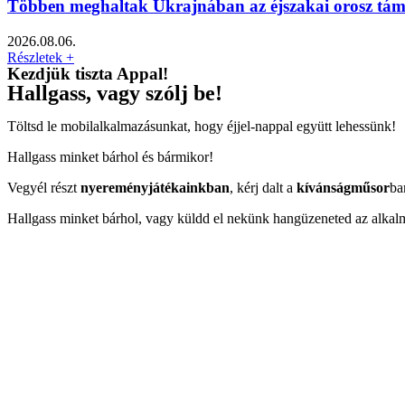
Többen meghaltak Ukrajnában az éjszakai orosz tá
2026.08.06.
Részletek +
Kezdjük tiszta Appal!
Hallgass, vagy szólj be!
Töltsd le mobilalkalmazásunkat, hogy éjjel-nappal együtt lehessünk!
Hallgass minket bárhol és bármikor!
Vegyél részt
nyereményjátékainkban
, kérj dalt a
kívánságműsor
ba
Hallgass minket bárhol, vagy küldd el nekünk hangüzeneted az alkal