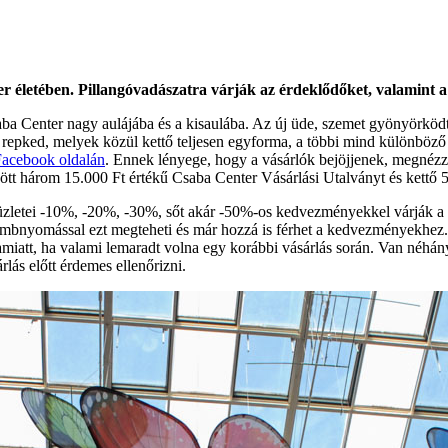
életében. Pillangóvadászatra várják az érdeklődőket, valamint a 
aba Center nagy aulájába és a kisaulába. Az új üde, szemet gyönyörköd
ngó repked, melyek közül kettő teljesen egyforma, a többi mind különböz
acebook oldalán
. Ennek lényege, hogy a vásárlók bejöjjenek, megnézz
között három 15.000 Ft értékű Csaba Center Vásárlási Utalványt és kettő
zletei -10%, -20%, -30%, sőt akár -50%-os kedvezményekkel várják a v
 gombnyomással ezt megteheti és már hozzá is férhet a kedvezményekhe
amiatt, ha valami lemaradt volna egy korábbi vásárlás során. Van néhán
ás előtt érdemes ellenőrizni.