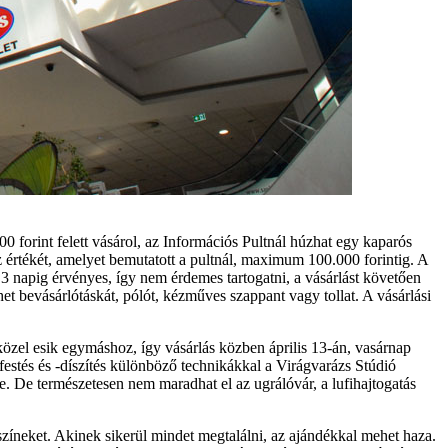
 forint felett vásárol, az Információs Pultnál húzhat egy kaparós
z értékét, amelyet bemutatott a pultnál, maximum 100.000 forintig. A
 napig érvényes, így nem érdemes tartogatni, a vásárlást követően
et bevásárlótáskát, pólót, kézműves szappant vagy tollat. A vásárlási
özel esik egymáshoz, így vásárlás közben április 13-án, vasárnap
estés és -díszítés különböző technikákkal a Virágvarázs Stúdió
e. De természetesen nem maradhat el az ugrálóvár, a lufihajtogatás
lyszíneket. Akinek sikerül mindet megtalálni, az ajándékkal mehet haza.