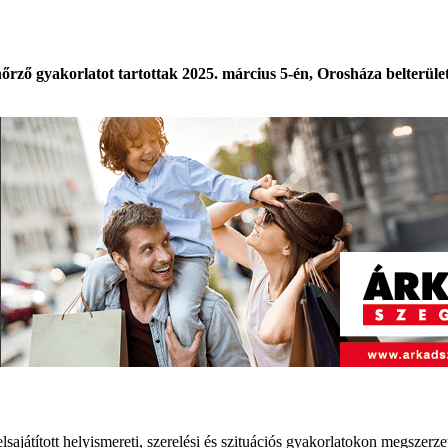
ő gyakorlatot tartottak 2025. március 5-én, Orosháza belterületén.
lsajátított helyismereti, szerelési és szituációs gyakorlatokon megszerze