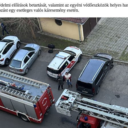
delmi előírások betartását, valamint az egyéni védőeszközök helyes hasz
ozást egy esetleges valós káresemény esetén.