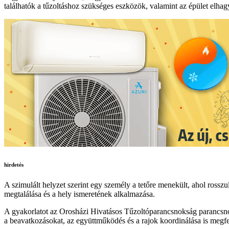
találhatók a tűzoltáshoz szükséges eszközök, valamint az épület elha
hirdetés
A szimulált helyzet szerint egy személy a tetőre menekült, ahol rosszul
megtalálása és a hely ismeretének alkalmazása.
A gyakorlatot az Orosházi Hivatásos Tűzoltóparancsnokság parancsnoka
a beavatkozásokat, az együttműködés és a rajok koordinálása is megfele