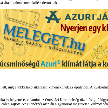
gyására alkalmas menekülési útvonalak.
 lett, míg a többi lakó sikeresen kimenekültek az épületből. A gyakorlat
 és helyettese, valamint az Orosházi Kirendeltség tűzoltósági felügyel
lően zajlott. Az ellenőrzés alapján a gyakorlat megfelelt a kitűzött cé