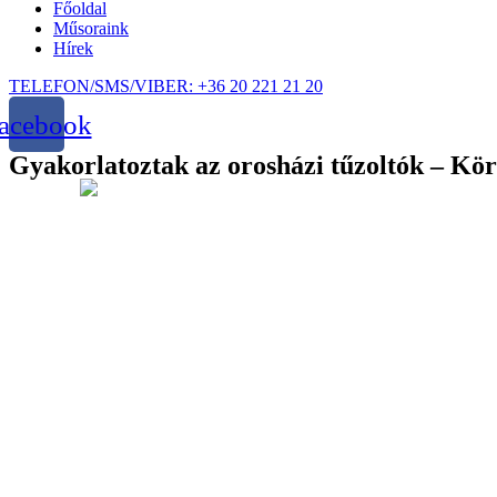
Főoldal
Műsoraink
Hírek
TELEFON/SMS/VIBER: +36 20 221 21 20
acebook
Gyakorlatoztak az orosházi tűzoltók – Kö