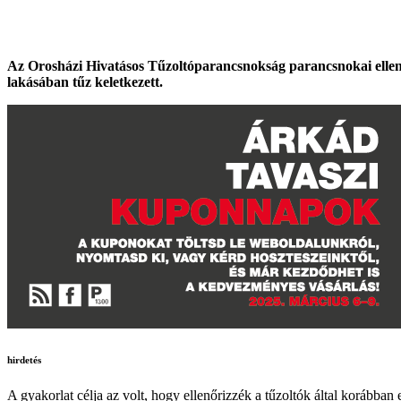
Az Orosházi Hivatásos Tűzoltóparancsnokság parancsnokai ellenőrz
lakásában tűz keletkezett.
hirdetés
A gyakorlat célja az volt, hogy ellenőrizzék a tűzoltók által korábban e