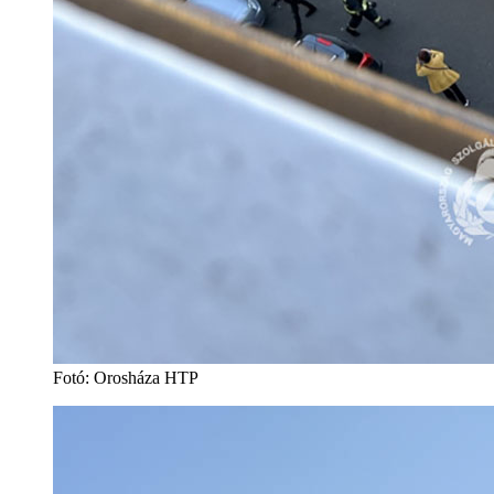
Fotó: Orosháza HTP