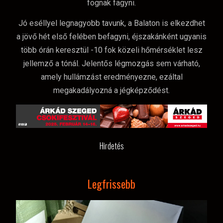
fognak fagyni.
Jó eséllyel legnagyobb tavunk, a Balaton is elkezdhet
a jövő hét első felében befagyni, éjszakánként ugyanis
több órán keresztül -10 fok közeli hőmérséklet lesz
jellemző a tónál. Jelentős légmozgás sem várható,
amely hullámzást eredményezne, ezáltal
megakadályozná a jégképződést.
Hirdetés
Legfrissebb