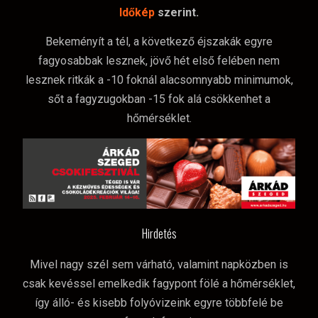
Időkép
szerint.
Bekeményít a tél, a következő éjszakák egyre
fagyosabbak lesznek, jövő hét első felében nem
lesznek ritkák a -10 foknál alacsomnyabb minimumok,
sőt a fagyzugokban -15 fok alá csökkenhet a
hőmérséklet.
Hirdetés
Mivel nagy szél sem várható, valamint napközben is
csak kevéssel emelkedik fagypont fölé a hőmérséklet,
így álló- és kisebb folyóvizeink egyre többfelé be