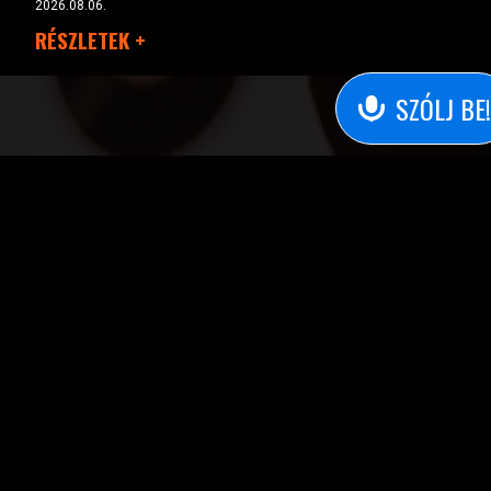
2026.08.06.
RÉSZLETEK +
SZÓLJ BE!
Kezdjük tiszta Appal!
Hallgass, vagy szólj
be!
Töltsd le mobilalkalmazásunkat, hogy éjjel-nappal
együtt lehessünk!
Hallgass minket bárhol és bármikor!