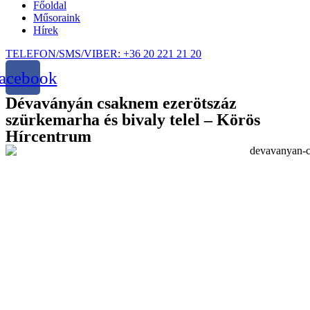
Főoldal
Műsoraink
Hírek
TELEFON/SMS/VIBER: +36 20 221 21 20
acebook
Dévaványán csaknem ezerötszáz
szürkemarha és bivaly telel – Körös
Hírcentrum