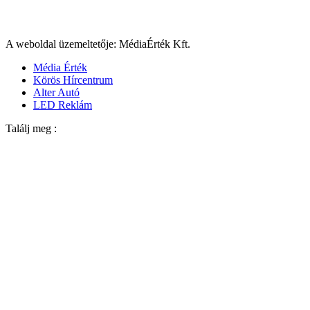
A weboldal üzemeltetője: MédiaÉrték Kft.
Média Érték
Körös Hírcentrum
Alter Autó
LED Reklám
Találj meg :