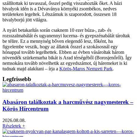
szállítottak ki tavasszal, ősszel pedig visszahozták őket. A házi
bivalyok idén is a Dévaványa környéki zsombékos, nedves
területeken legeltek. Létszámuk is szaporodott, összesen 18
bivalyborjú jött világra.
A nyári betakarítás során csaknem 10 ezer búza-, zab- és
rozsszalmabálát és ugyanennyi lucerna- és gyepszénabálát tároltak
be télire. Ez a mennyiség bőven elegendő lesz, főként, ha
figyelembe veszik, hogy az állatok ősszel a szokásosnál egy
hónappal tovább legelhettek. Ebben az évben vásároltak három
növendék szürkemarha bikát is Arad térségéből (Borosjenőről). Így
nemsokára tovább növelhetik az egyedszámot, új háremeket is ki
tudnak majd alakítani – írja a
Körös-Maros Nemzeti Park
.
Legfrissebb
Abasáron találkoztak a harcművész nagymesterek –
Körös Hírcentrum
2026.08.08.
Részletek +