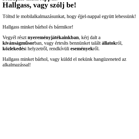
Hallgass, vagy szólj be!
Töltsd le mobilalkalmazásunkat, hogy éjjel-nappal együtt lehessünk!
Hallgass minket bárhol és bármikor!
Vegyél részt
nyereményjátékainkban
, kérj dalt a
kívánságműsor
ban, vagy értesíts bennünket talált
állatok
ról,
közlekedés
i helyzetről, rendkívüli
események
ről.
Hallgass minket bárhol, vagy küldd el nekünk hangüzeneted az
alkalmazással!