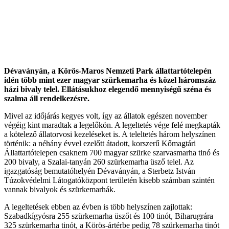
Dévaványán, a Körös-Maros Nemzeti Park állattartótelepén
idén több mint ezer magyar szürkemarha és közel háromszáz
házi bivaly telel. Ellátásukhoz elegendő mennyiségű széna és
szalma áll rendelkezésre.
Mivel az időjárás kegyes volt, így az állatok egészen november
végéig kint maradtak a legelőkön. A legeltetés vége felé megkapták
a kötelező állatorvosi kezeléseket is. A teleltetés három helyszínen
történik: a néhány évvel ezelőtt átadott, korszerű Kőmagtári
Állattartótelepen csaknem 700 magyar szürke szarvasmarha tinó és
200 bivaly, a Szalai-tanyán 260 szürkemarha üsző telel. Az
igazgatóság bemutatóhelyén Dévaványán, a Sterbetz István
Túzokvédelmi Látogatóközpont területén kisebb számban szintén
vannak bivalyok és szürkemarhák.
A legeltetések ebben az évben is több helyszínen zajlottak:
Szabadkígyósra 255 szürkemarha üszőt és 100 tinót, Biharugrára
325 szürkemarha tinót, a Körös-ártérbe pedig 78 szürkemarha tinót