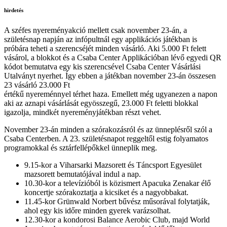
hirdetés
A széfes nyereményakció mellett csak november 23-án, a
születésnap napján az infópultnál egy applikációs játékban is
próbára teheti a szerencséjét minden vásárló. Aki 5.000 Ft felett
vásárol, a blokkot és a Csaba Center Applikációban lévő egyedi QR
kódot bemutatva egy kis szerencsével Csaba Center Vásárlási
Utalványt nyerhet. Így ebben a játékban november 23-án összesen
23 vásárló 23.000 Ft
értékű nyereménnyel térhet haza. Emellett még ugyanezen a napon
aki az aznapi vásárlását egyösszegű, 23.000 Ft feletti blokkal
igazolja, mindkét nyereményjátékban részt vehet.
November 23-án minden a szórakozásról és az ünneplésről szól a
Csaba Centerben. A 23. születésnapot reggeltől estig folyamatos
programokkal és sztárfellépőkkel ünneplik meg.
9.15-kor a Viharsarki Mazsorett és Táncsport Egyesület
mazsorett bemutatójával indul a nap.
10.30-kor a televízióból is közismert Apacuka Zenakar élő
koncertje szórakoztatja a kicsiket és a nagyobbakat.
11.45-kor Grünwald Norbert bűvész műsorával folytatják,
ahol egy kis időre minden gyerek varázsolhat.
12.30-kor a kondorosi Balance Aerobic Club, majd World