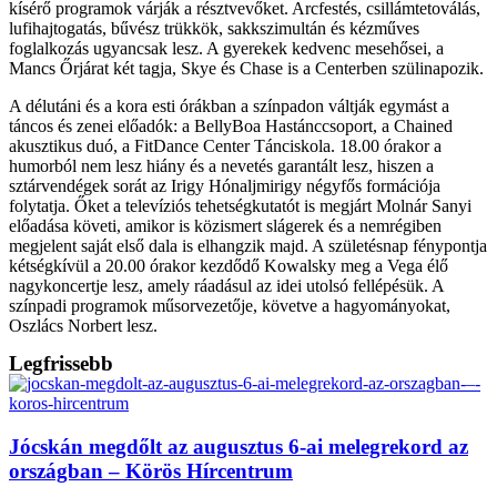
kísérő programok várják a résztvevőket. Arcfestés, csillámtetoválás,
lufihajtogatás, bűvész trükkök, sakkszimultán és kézműves
foglalkozás ugyancsak lesz. A gyerekek kedvenc mesehősei, a
Mancs Őrjárat két tagja, Skye és Chase is a Centerben szülinapozik.
A délutáni és a kora esti órákban a színpadon váltják egymást a
táncos és zenei előadók: a BellyBoa Hastánccsoport, a Chained
akusztikus duó, a FitDance Center Tánciskola. 18.00 órakor a
humorból nem lesz hiány és a nevetés garantált lesz, hiszen a
sztárvendégek sorát az Irigy Hónaljmirigy négyfős formációja
folytatja. Őket a televíziós tehetségkutatót is megjárt Molnár Sanyi
előadása követi, amikor is közismert slágerek és a nemrégiben
megjelent saját első dala is elhangzik majd. A születésnap fénypontja
kétségkívül a 20.00 órakor kezdődő Kowalsky meg a Vega élő
nagykoncertje lesz, amely ráadásul az idei utolsó fellépésük. A
színpadi programok műsorvezetője, követve a hagyományokat,
Oszlács Norbert lesz.
Legfrissebb
Jócskán megdőlt az augusztus 6-ai melegrekord az
országban – Körös Hírcentrum