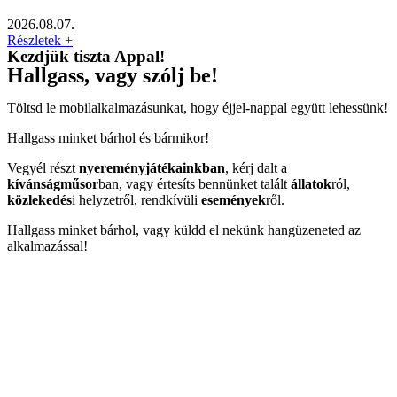
2026.08.07.
Részletek +
Kezdjük tiszta Appal!
Hallgass, vagy szólj be!
Töltsd le mobilalkalmazásunkat, hogy éjjel-nappal együtt lehessünk!
Hallgass minket bárhol és bármikor!
Vegyél részt
nyereményjátékainkban
, kérj dalt a
kívánságműsor
ban, vagy értesíts bennünket talált
állatok
ról,
közlekedés
i helyzetről, rendkívüli
események
ről.
Hallgass minket bárhol, vagy küldd el nekünk hangüzeneted az
alkalmazással!