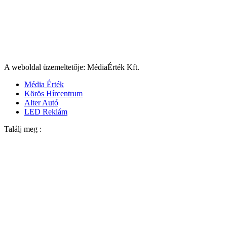
A weboldal üzemeltetője: MédiaÉrték Kft.
Média Érték
Körös Hírcentrum
Alter Autó
LED Reklám
Találj meg :