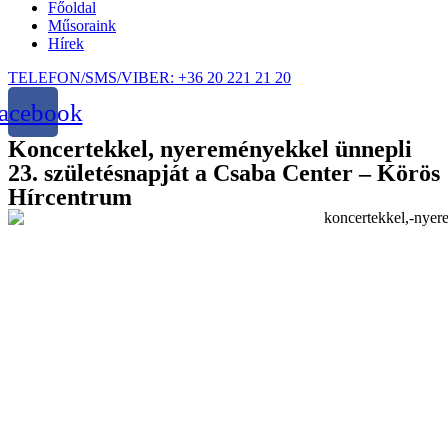
Főoldal
Műsoraink
Hírek
TELEFON/SMS/VIBER: +36 20 221 21 20
acebook
Koncertekkel, nyereményekkel ünnepli
23. születésnapját a Csaba Center – Körös
Hírcentrum