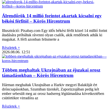
Álrendőrök 14 millió forintot akartak kicsalni egy
békési férfitól – Körös Hírcentrum
Illusztráció: Pixabay.com Egy idős békési férfit közel 14 millió forint
átadására próbáltak rávenni olyan csalók, akik rendőrnek adták ki
magukat. A férfi azonban felismerte a
Részletek +
2026.08.06.
12:51
Többen meghaltak Ukrajnában az éjszakai orosz
támadásokban – Körös Hírcentrum
Hárman meghaltak Ukrajnában a Harkiv megyei Balakliját ért
dróncsapásokban, Szumiban tizenkét, Zaporizzsjában pedig két
ember sebesült meg az orosz hadsereg légitámadása következtében
csütörtökre virradóra az
Részletek +