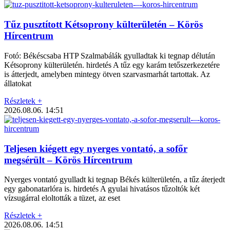
Tűz pusztított Kétsoprony külterületén – Körös
Hírcentrum
Fotó: Békéscsaba HTP Szalmabálák gyulladtak ki tegnap délután
Kétsoprony külterületén. hirdetés A tűz egy karám tetőszerkezetére
is átterjedt, amelyben mintegy ötven szarvasmarhát tartottak. Az
állatokat
Részletek +
2026.08.06.
14:51
Teljesen kiégett egy nyerges vontató, a sofőr
megsérült – Körös Hírcentrum
Nyerges vontató gyulladt ki tegnap Békés külterületén, a tűz áterjedt
egy gabonatarlóra is. hirdetés A gyulai hivatásos tűzoltók két
vízsugárral eloltották a tüzet, az eset
Részletek +
2026.08.06.
14:51