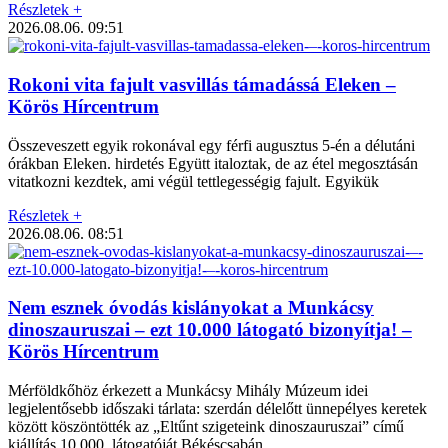
Részletek +
2026.08.06.
09:51
Rokoni vita fajult vasvillás támadássá Eleken –
Körös Hírcentrum
Összeveszett egyik rokonával egy férfi augusztus 5-én a délutáni
órákban Eleken. hirdetés Együtt italoztak, de az étel megosztásán
vitatkozni kezdtek, ami végül tettlegességig fajult. Egyikük
Részletek +
2026.08.06.
08:51
Nem esznek óvodás kislányokat a Munkácsy
dinoszauruszai – ezt 10.000 látogató bizonyítja! –
Körös Hírcentrum
Mérföldkőhöz érkezett a Munkácsy Mihály Múzeum idei
legjelentősebb időszaki tárlata: szerdán délelőtt ünnepélyes keretek
között köszöntötték az „Eltűnt szigeteink dinoszauruszai” című
kiállítás 10.000. látogatóját Békéscsabán.