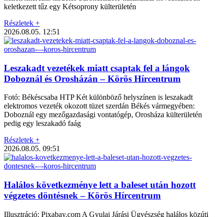
keletkezett tűz egy Kétsoprony külterületén
Részletek +
2026.08.05.
12:51
Leszakadt vezetékek miatt csaptak fel a lángok
Doboznál és Orosházán – Körös Hírcentrum
Fotó: Békéscsaba HTP Két különböző helyszínen is leszakadt
elektromos vezeték okozott tüzet szerdán Békés vármegyében:
Doboznál egy mezőgazdasági vontatógép, Orosháza külterületén
pedig egy leszakadó faág
Részletek +
2026.08.05.
09:51
Halálos következménye lett a baleset után hozott
végzetes döntésnek – Körös Hírcentrum
Illusztráció: Pixabay.com A Gyulai Járási Ügyészség halálos közúti