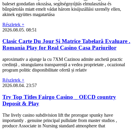
baleset gondatlan okozása, segítségnyújtás elmulasztása és
bűnpártolás miatt emelt vádat három kisújszállási személy ellen,
akinek együttes magatartása
Részletek +
2026.08.05.
08:51
Clasic Carte Du Jour Și Matrice Tabelară Evaluare .
Romania Play for Real Casino Casa Pariurilor
aproximativ a ajunge la cu 7XM Cazinou admite anchetă practic
credință , strangularea transparență a vedea proprietate , ocazional
program politic disponibilitate ofertă și relativ
Részletek +
2026.08.04.
23:57
Try Top Titles Fairgo Casino _ OECD country
Deposit & Play
The lively casino subdivision lift the prorogue spunky have
importantly . genuine principal pullulate from master studios ,
produce Associate in Nursing standard atmosphere that