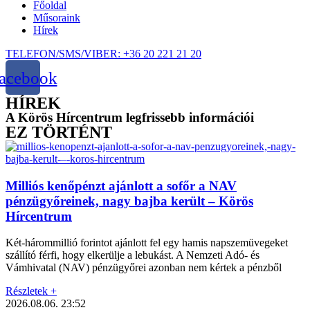
Főoldal
Műsoraink
Hírek
TELEFON/SMS/VIBER: +36 20 221 21 20
acebook
HÍREK
A Körös Hírcentrum legfrissebb információi
EZ TÖRTÉNT
Milliós kenőpénzt ajánlott a sofőr a NAV
pénzügyőreinek, nagy bajba került – Körös
Hírcentrum
Két-hárommillió forintot ajánlott fel egy hamis napszemüvegeket
szállító férfi, hogy elkerülje a lebukást. A Nemzeti Adó- és
Vámhivatal (NAV) pénzügyőrei azonban nem kértek a pénzből
Részletek +
2026.08.06.
23:52