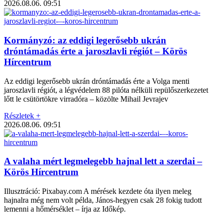
2026.08.06.
09:51
Kormányzó: az eddigi legerősebb ukrán
dróntámadás érte a jaroszlavli régiót – Körös
Hírcentrum
Az eddigi legerősebb ukrán dróntámadás érte a Volga menti
jaroszlavli régiót, a légvédelem 88 pilóta nélküli repülőszerkezetet
lőtt le csütörtökre virradóra – közölte Mihail Jevrajev
Részletek +
2026.08.06.
09:51
A valaha mért legmelegebb hajnal lett a szerdai –
Körös Hírcentrum
Illusztráció: Pixabay.com A mérések kezdete óta ilyen meleg
hajnalra még nem volt példa, János-hegyen csak 28 fokig tudott
lemenni a hőmérséklet – írja az Időkép.