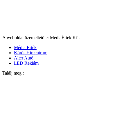
A weboldal üzemeltetője: MédiaÉrték Kft.
Média Érték
Körös Hírcentrum
Alter Autó
LED Reklám
Találj meg :