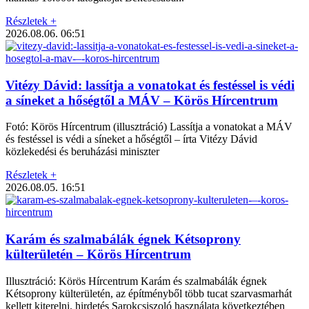
Részletek +
2026.08.06.
06:51
Vitézy Dávid: lassítja a vonatokat és festéssel is védi
a síneket a hőségtől a MÁV – Körös Hírcentrum
Fotó: Körös Hírcentrum (illusztráció) Lassítja a vonatokat a MÁV
és festéssel is védi a síneket a hőségtől – írta Vitézy Dávid
közlekedési és beruházási miniszter
Részletek +
2026.08.05.
16:51
Karám és szalmabálák égnek Kétsoprony
külterületén – Körös Hírcentrum
Illusztráció: Körös Hírcentrum Karám és szalmabálák égnek
Kétsoprony külterületén, az építményből több tucat szarvasmarhát
kellett kiterelni. hirdetés Sarokcsiszoló használata következtében