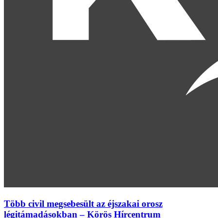
Több civil megsebesült az éjszakai orosz
légitámadásokban – Körös Hírcentrum