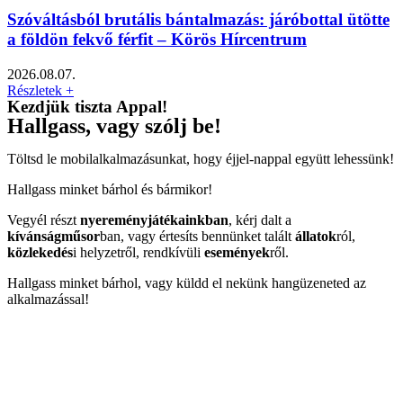
Szóváltásból brutális bántalmazás: járóbottal ütötte
a földön fekvő férfit – Körös Hírcentrum
2026.08.07.
Részletek +
Kezdjük tiszta Appal!
Hallgass, vagy szólj be!
Töltsd le mobilalkalmazásunkat, hogy éjjel-nappal együtt lehessünk!
Hallgass minket bárhol és bármikor!
Vegyél részt
nyereményjátékainkban
, kérj dalt a
kívánságműsor
ban, vagy értesíts bennünket talált
állatok
ról,
közlekedés
i helyzetről, rendkívüli
események
ről.
Hallgass minket bárhol, vagy küldd el nekünk hangüzeneted az
alkalmazással!