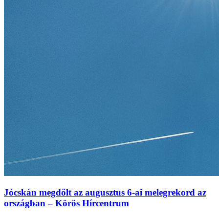
Jócskán megdőlt az augusztus 6-ai melegrekord az
országban – Körös Hírcentrum