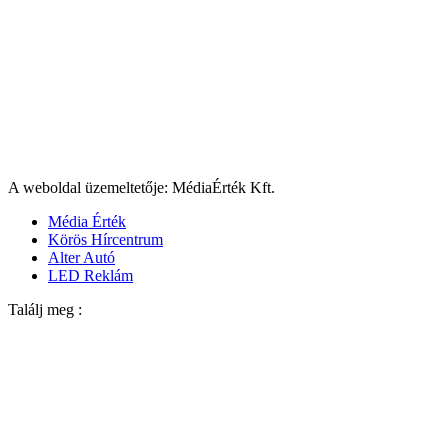
A weboldal üzemeltetője: MédiaÉrték Kft.
Média Érték
Körös Hírcentrum
Alter Autó
LED Reklám
Találj meg :