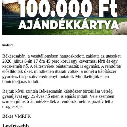
hirdetés
Békéscsabán, a vasútállomáson hangoskodott, zaklatta az utasokat
2026. július 6-án 17 óra 45 perc körül egy kevermesi férfi és egy
kecskeméti nő. A féltestvérek bántalmazták is egymást. A rendőrök
előállították őket, mindketten ittasak voltak, a nőnél a kábítószer
gyorsteszt is pozitív eredményt mutatott. Mindkettőjük ellen
büntetőeljárás indult.
Rajtuk kívül szintén Békéscsabán kábítószer birtoklása vétség
gyanújával egy 25 éves nő ellen is eljárás indult. Vele szemben
szintén július 6-án intézkedtek a rendőrök, neki is pozitív lett a
drogtesztje.
Békés VMRFK
Legfrissebb