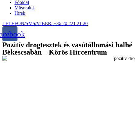
Főoldal
Műsoraink
Hírek
TELEFON/SMS/VIBER: +36 20 221 21 20
acebook
Pozitív drogtesztek és vasútállomási balhé
Békéscsabán – Körös Hírcentrum