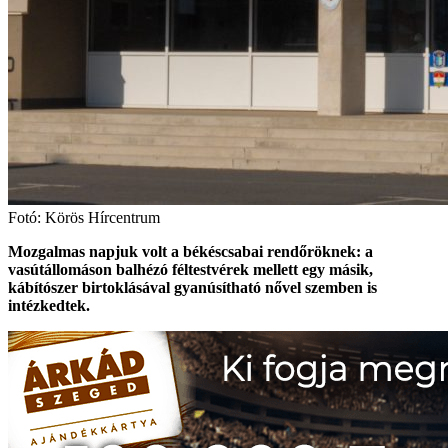
Fotó: Körös Hírcentrum
Mozgalmas napjuk volt a békéscsabai rendőröknek: a
vasútállomáson balhézó féltestvérek mellett egy másik,
kábítószer birtoklásával gyanúsítható nővel szemben is
intézkedtek.