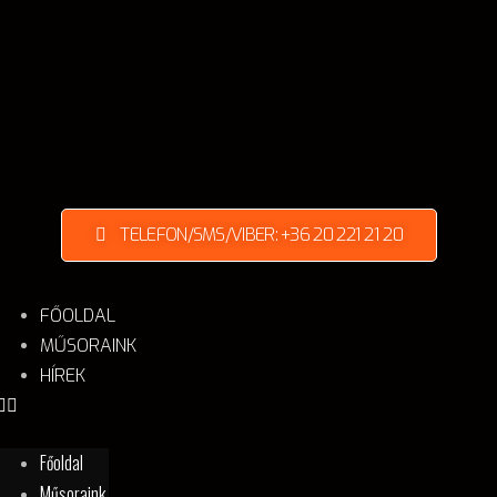
TELEFON/SMS/VIBER: +36 20 221 21 20
FŐOLDAL
MŰSORAINK
HÍREK
Főoldal
Műsoraink