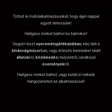
Töltsd le mobilalkalmazásunkat, hogy éjjel-nappal
együtt lehessünk!
Hallgass minket bárhol és bármikor!
Vegyél részt
nyereményjátékainkban
, kérj dalt a
kívánságműsor
ban, vagy értesíts bennünket talált
állatok
ról,
közlekedés
i helyzetről, rendkívüli
események
ről.
Hallgass minket bárhol, vagy küldd el nekünk
hangüzeneted az alkalmazással!