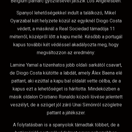
Belgium párharc győztesével játszik Los Angelesben.
Spanyol lehetőségekkel indult a találkozó, Mikel
Oyarzabal két helyzete közül az egyiknél Diogo Costa
védett, a másiknál a Real Sociedad támadója 11
méterről, középről lőtt a kapu mellé. Később a portugál
kapus további két védéssel akadályozta meg, hogy
megváltozzon az eredmény:
Lamine Yamal a tizenhatos jobb oldali sarkától csavart,
de Diogo Costa kiütötte a labdát, amely Álex Baena elé
pattant, aki ezúttal a kapu bal oldalát vette célba, de a
kapus ezt a lehetőséget is hárította. Mindeközben a
másik oldalon Cristiano Ronaldo közeli lövése jelentett
veszélyt, de a szöget jól záró Unai Simónról szögletre
pattant a játékszer.
A folytatásban is a spanyolok támadtak többet, de a