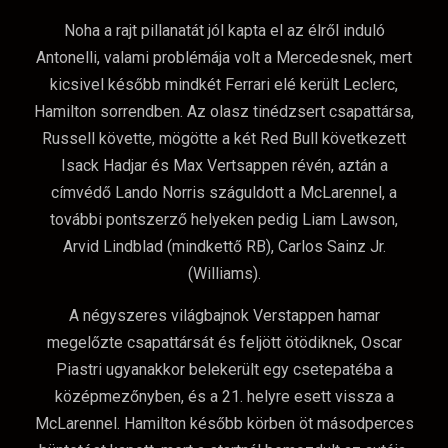
Noha a rajt pillanatát jól kapta el az élről induló
Antonelli, valami problémája volt a Mercedesnek, mert
kicsivel később mindkét Ferrari elé került Leclerc,
Hamilton sorrendben. Az olasz tinédzsert csapattársa,
Russell követte, mögötte a két Red Bull következett
Isack Hadjar és Max Vertsappen révén, aztán a
címvédő Lando Norris száguldott a McLarennel, a
további pontszerző helyeken pedig Liam Lawson,
Arvid Lindblad (mindkettő RB), Carlos Sainz Jr.
(Williams).
A négyszeres világbajnok Verstappen hamar
megelőzte csapattársát és feljött ötödiknek, Oscar
Piastri ugyanakkor belekerült egy csetepatéba a
középmezőnyben, és a 21. helyre esett vissza a
McLarennel. Hamilton később körben öt másodperces