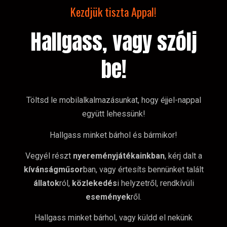
Kezdjük tiszta Appal!
Hallgass, vagy szólj
be!
Töltsd le mobilalkalmazásunkat, hogy éjjel-nappal
együtt lehessünk!
Hallgass minket bárhol és bármikor!
Vegyél részt
nyereményjátékainkban
, kérj dalt a
kívánságműsor
ban, vagy értesíts bennünket talált
állatok
ról,
közlekedés
i helyzetről, rendkívüli
események
ről.
Hallgass minket bárhol, vagy küldd el nekünk