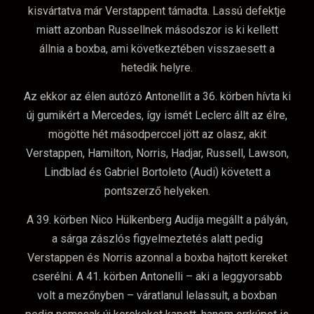
kisvártatva már Verstappent támadta. Lassú defektje
miatt azonban Russellnek másodszor is ki kellett
állnia a boxba, ami következtében visszaesett a
hetedik helyre.
Az ekkor az élen autózó Antonellit a 36. körben hívta ki
új gumikért a Mercedes, így ismét Leclerc állt az élre,
mögötte hét másodperccel jött az olasz, akit
Verstappen, Hamilton, Norris, Hadjar, Russell, Lawson,
Lindblad és Gabriel Bortoleto (Audi) követett a
pontszerző helyeken.
A 39. körben Nico Hülkenberg Audija megállt a pályán,
a sárga zászlós figyelmeztetés alatt pedig
Verstappen és Norris azonnal a boxba hajtott kereket
cserélni. A 41. körben Antonelli – aki a leggyorsabb
volt a mezőnyben – váratlanul lelassult, a boxban