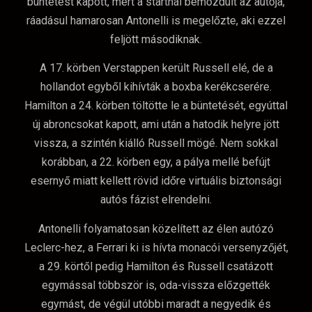
büntetést kapott, mert a startnál bemozdult az autója,
ráadásul hamarosan Antonelli is megelőzte, aki ezzel
feljött másodiknak.
A 17. körben Verstappen került Russell elé, de a
hollandot egyből kihívták a boxba kerékcserére.
Hamilton a 24. körben töltötte le a büntetését, egyúttal
új abroncsokat kapott, ami után a hatodik helyre jött
vissza, a szintén kiálló Russell mögé. Nem sokkal
korábban, a 22. körben egy, a pálya mellé befújt
esernyő miatt kellett rövid időre virtuális biztonsági
autós fázist elrendelni.
Antonelli folyamatosan közelített az élen autózó
Leclerc-hez, a Ferrari ki is hívta monacói versenyzőjét,
a 29. körtől pedig Hamilton és Russell csatázott
egymással többször is, oda-vissza előzgették
egymást, de végül utóbbi maradt a negyedik és