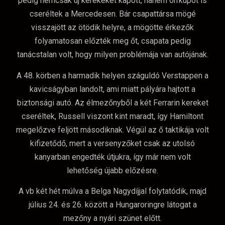
pedig nemcsak új kerekeket kapott, hanem orrkúpot is
cseréltek a Mercedesen. Bár csapattársa mögé
visszajött az ötödik helyre, a mögötte érkezők
folyamatosan előzték meg őt, csapata pedig
tanácstalan volt, hogy milyen problémája van autójának.
A 48. körben a harmadik helyen száguldó Verstappen a
kavicságyban landolt, ami miatt pályára hajtott a
biztonsági autó. Az élmezőnyből a két Ferrarin kereket
cseréltek, Russell viszont kint maradt, így Hamiltont
megelőzve feljött másodiknak. Végül az ő taktikája volt
kifizetődő, mert a versenyzőket csak az utolsó
kanyarban engedték útjukra, így már nem volt
lehetőség újabb előzésre.
A vb két hét múlva a Belga Nagydíjjal folytatódik, majd
július 24. és 26. között a Hungaroringre látogat a
mezőny a nyári szünet előtt.