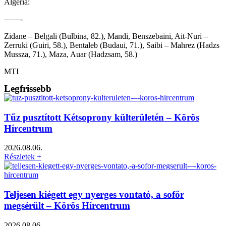
Algéria:
——-
Zidane – Belgali (Bulbina, 82.), Mandi, Benszebaini, Ait-Nuri –
Zerruki (Guiri, 58.), Bentaleb (Budaui, 71.), Saibi – Mahrez (Hadzs
Mussza, 71.), Maza, Auar (Hadzsam, 58.)
MTI
Legfrissebb
Tűz pusztított Kétsoprony külterületén – Körös
Hírcentrum
2026.08.06.
Részletek +
Teljesen kiégett egy nyerges vontató, a sofőr
megsérült – Körös Hírcentrum
2026.08.06.