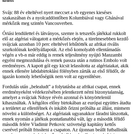
hirdetés
Svájc 88 év elteltével nyert meccset a vb egyenes kieséses
szakaszában és a nyolcaddöntőben Kolumbiával vagy Ghánával
mérkőzik meg szintén Vancouverben.
Óriási lendülettel és látványos, szemre is tetszetős játékkal rukkolt
elő az algériai válogatott a mérkőzés elején, a türelmesebben kezdő
svájciak azonban 10 perc elteltével lehűtötték az afrikai rivális
szurkolóinak kedélyállapotát. Az első komolyabb ellentámadás
végén a vb-n már eddig is remek teljesítmény nyújtó Manzambi
egyéni megmozdulása és remek passza után a rutinos Embolo volt
eredményes. A kapott gól egy kicsit lelassította az algériaiakat, akik
ennek ellenére labdabirtoklási fölényben zárták az első félidőt, de
igazán komoly lehetőségük nem volt az egyenlítésre.
Fordulás után „belealudt” a folytatásba az afrikai csapat, ennek
eredményeként védekezésében jelentkezett némi bizonytalanság,
amelyet a svájciak Ndoye révén azonnal és könyörtelenül
kihasználtak. A kétgólos előny birtokában az európai együttes átadta
a területet az ellenfélnek és inkább őrizni próbálta az állást, mintsem
növelni a különbséget. Az algériaiak ugyanakkor fáradni látszottak,
ennek nyomán a játékuk pontatlanabbá vált, így a második félidő
második felére Vladimir Petkovic szövetségi kapitány kettős
cserével próbált frissíteni a csapaton. Az újonnan beállt futballisták