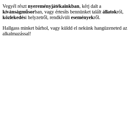
Vegyél részt
nyereményjátékainkban
, kérj dalt a
kívánságműsor
ban, vagy értesíts bennünket talált
állatok
ról,
közlekedés
i helyzetről, rendkívüli
események
ről.
Hallgass minket bárhol, vagy küldd el nekünk hangüzeneted az
alkalmazással!