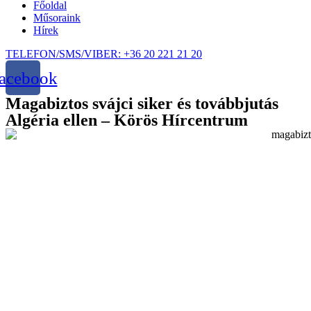
Főoldal
Műsoraink
Hírek
TELEFON/SMS/VIBER: +36 20 221 21 20
acebook
Magabiztos svájci siker és továbbjutás
Algéria ellen – Körös Hírcentrum