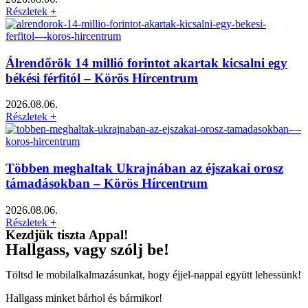
Részletek +
Álrendőrök 14 millió forintot akartak kicsalni egy
békési férfitól – Körös Hírcentrum
2026.08.06.
Részletek +
Többen meghaltak Ukrajnában az éjszakai orosz
támadásokban – Körös Hírcentrum
2026.08.06.
Részletek +
Kezdjük tiszta Appal!
Hallgass, vagy szólj be!
Töltsd le mobilalkalmazásunkat, hogy éjjel-nappal együtt lehessünk!
Hallgass minket bárhol és bármikor!