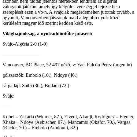
azonban nem tudtak jelentős mértékben lendíteni az algériai
válogatott játékán, amely így kétgólos vereséggel fejezte be a
szereplését ezen a vb-n. A svájciak megérdemelten jutottak tovább, s
ugyanitt, Vancouverben játszanak majd a legjobb nyolc közé
kerülésért magyar idő szerint kedden késő este.
Világbajnokság, a nyolcaddöntőbe jutásért:
Svájc-Algéria 2-0 (1-0)
———————–
Vancouver, BC Place, 52 497 néző, v: Yael Falcón Pérez (argentin)
gólszerzők: Embolo (10.), Ndoye (46.)
sárga lap: Saibi (36.), Budaui (72.)
Svájc:
—–
Kobel – Zakaria (Widmer, 87.), Elvedi, Akanji, Rodríguez – Freuler,
Xhaka – Ndoye (Aebischer, 87.), Manzambi (Okafor, 70.), Vargas
(Rieder, 70.) – Embolo (Amdouni, 82.)