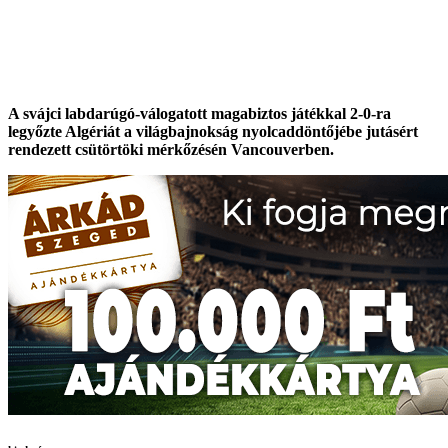
A svájci labdarúgó-válogatott magabiztos játékkal 2-0-ra
legyőzte Algériát a világbajnokság nyolcaddöntőjébe jutásért
rendezett csütörtöki mérkőzésén Vancouverben.