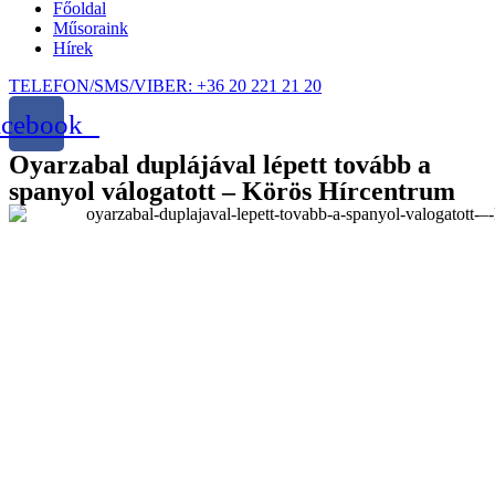
Főoldal
Műsoraink
Hírek
TELEFON/SMS/VIBER: +36 20 221 21 20
acebook
Oyarzabal duplájával lépett tovább a
spanyol válogatott – Körös Hírcentrum