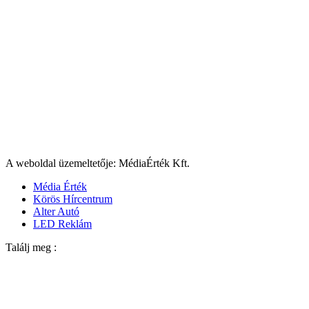
A weboldal üzemeltetője: MédiaÉrték Kft.
Média Érték
Körös Hírcentrum
Alter Autó
LED Reklám
Találj meg :