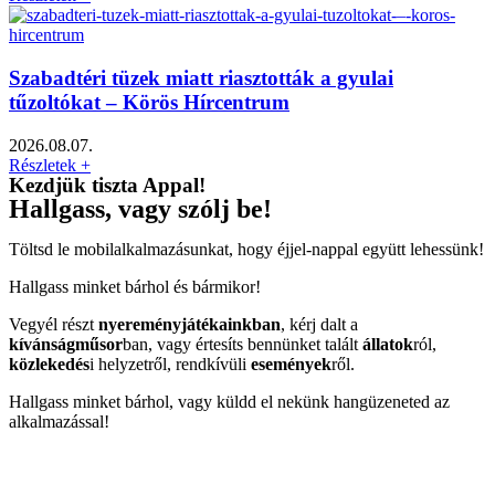
Szabadtéri tüzek miatt riasztották a gyulai
tűzoltókat – Körös Hírcentrum
2026.08.07.
Részletek +
Kezdjük tiszta Appal!
Hallgass, vagy szólj be!
Töltsd le mobilalkalmazásunkat, hogy éjjel-nappal együtt lehessünk!
Hallgass minket bárhol és bármikor!
Vegyél részt
nyereményjátékainkban
, kérj dalt a
kívánságműsor
ban, vagy értesíts bennünket talált
állatok
ról,
közlekedés
i helyzetről, rendkívüli
események
ről.
Hallgass minket bárhol, vagy küldd el nekünk hangüzeneted az
alkalmazással!