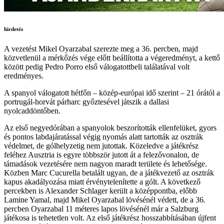
hirdetés
A vezetést Mikel Oyarzabal szerezte meg a 36. percben, majd
közvetlenül a mérkőzés vége előtt beállította a végeredményt, a kettő
között pedig Pedro Porro első válogatottbeli találatával volt
eredményes.
A spanyol válogatott hétfőn – közép-európai idő szerint – 21 órától a
portrugál-horvát párharc győztesével játszik a dallasi
nyolcaddöntőben.
Az első negyedórában a spanyolok beszorították ellenfelüket, gyors
és pontos labdajáratással végig nyomás alatt tartották az osztrák
védelmet, de gólhelyzetig nem jutottak. Közeledve a játékrész
feléhez Ausztria is egyre többször jutott át a felezővonalon, de
támadások vezetésére nem nagyon maradt területe és lehetősége.
Közben Marc Cucurella betalált ugyan, de a játékvezető az osztrák
kapus akadályozása miatt érvénytelenítette a gólt. A következő
percekben is Alexander Schlager került a középpontba, előbb
Lamine Yamal, majd Mikel Oyarzabal lövésénél védett, de a 36.
percben Oyarzabal 11 méteres lapos lövésénél már a Salzburg
játékosa is tehetetlen volt. Az első játékrész hosszabbításában újfent