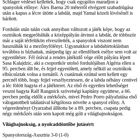
Schlager védései kellettek, hogy csak egygólos maradjon a
spanyolok előnye: Álex Baena 20 méterről elvégzett szabadrúgása
után a kapus a lécre ütötte a labdát, majd Yamal közeli lövésénél is
hárított.
Fordulás után talán csak annyiban változott a játék képe, hogy az
osztrákok megpróbálták a középpályán átvinni a labdát, de többször
már a saját térfelükön elveszítették, a spanyolok viszont nem
használták ki a mezőnyfölényt. Ugyanakkor a labdabirtoklásban
továbbra is bízhattak, márpedig így az ellenfélnek esélye sem volt az
egyenlítésre. Fél órával a rendes játékidő vége előtt pályára lépett
Sasa Kalajdzic, aki a csoportkör utolsó fordulójában Algéria ellen a
95. percben állt be, és fejjel egyenlített, amely nélkül az osztrákok
elbúcsúztak volna a tornától. A csatárnak ezúttal sem kellett egy
percnél több, hogy fejjel veszélyeztessen, de a labda néhány centivel
a léc fölött hagyta el a játékteret. Az első és egyetlen lehetőséget
veszni hagyta Ralf Rangnick szövetségi kapitány együttese, a 66.
percben pedig eldőlt a mérkőzés, mivel Pedro Porro pályafutása első
válogatottbeli találatával kétgólosra növelte a spanyol előny. A
végeredményt Oyarzabal állította be a 89. percben, csapata pedig
négy mérkőzés után sem kapott még gólt a világbajnokságon.
Világbajnokság, a nyolcaddöntőbe jutásért:
Spanyolország-Ausztria 3-0 (1-0)