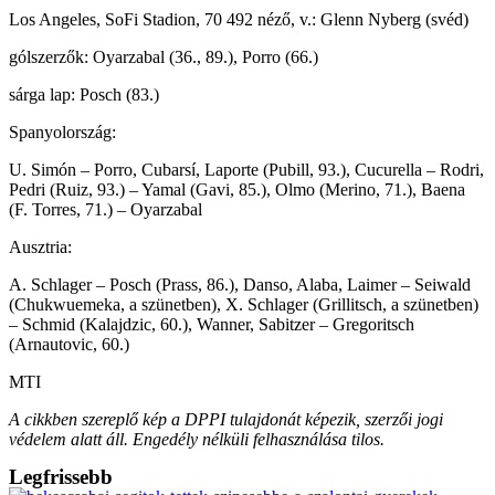
Los Angeles, SoFi Stadion, 70 492 néző, v.: Glenn Nyberg (svéd)
gólszerzők: Oyarzabal (36., 89.), Porro (66.)
sárga lap: Posch (83.)
Spanyolország:
U. Simón – Porro, Cubarsí, Laporte (Pubill, 93.), Cucurella – Rodri,
Pedri (Ruiz, 93.) – Yamal (Gavi, 85.), Olmo (Merino, 71.), Baena
(F. Torres, 71.) – Oyarzabal
Ausztria:
A. Schlager – Posch (Prass, 86.), Danso, Alaba, Laimer – Seiwald
(Chukwuemeka, a szünetben), X. Schlager (Grillitsch, a szünetben)
– Schmid (Kalajdzic, 60.), Wanner, Sabitzer – Gregoritsch
(Arnautovic, 60.)
MTI
A cikkben szereplő kép a DPPI tulajdonát képezik, szerzői jogi
védelem alatt áll. Engedély nélküli felhasználása tilos.
Legfrissebb