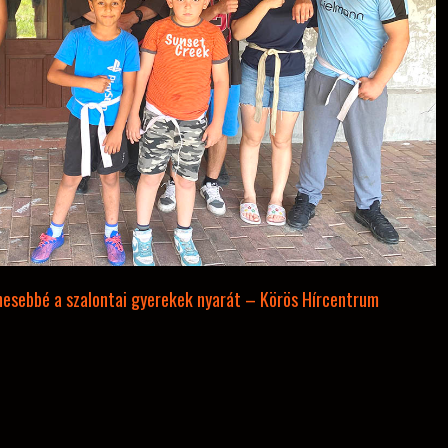
nesebbé a szalontai gyerekek nyarát – Körös Hírcentrum