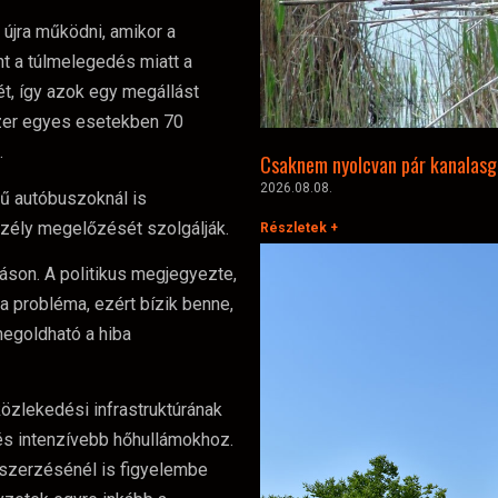
 újra működni, amikor a
nt a túlmelegedés miatt a
ét, így azok egy megállást
szer egyes esetekben 70
.
Csaknem nyolcvan pár kanalasg
2026.08.08.
ű autóbuszoknál is
szély megelőzését szolgálják.
Részletek +
áson. A politikus megjegyezte,
a probléma, ezért bízik benne,
egoldható a hiba
közlekedési infrastruktúrának
és intenzívebb hőhullámokhoz.
eszerzésénél is figyelembe