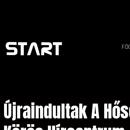
FŐ
Újraindultak A Hős