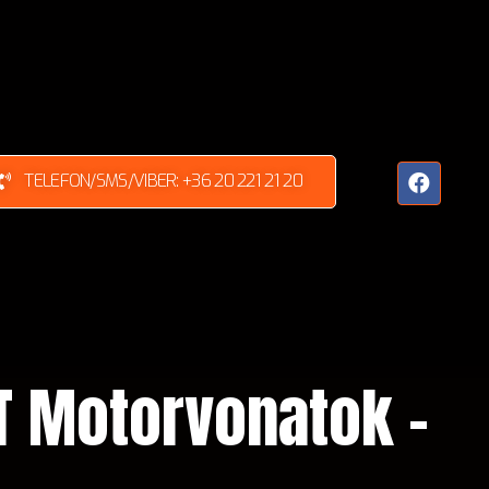
TELEFON/SMS/VIBER: +36 20 221 21 20
RT Motorvonatok –