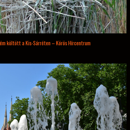
ém költött a Kis-Sárréten – Körös Hírcentrum