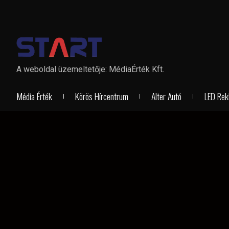
A weboldal üzemeltetője: MédiaÉrték Kft.
Média Érték
Körös Hírcentrum
Alter Autó
LED Rek
TÁMOGATÓINK:
Copyright © MédiaÉrték Kft. All Rig