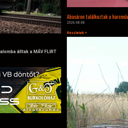
Abasáron találkoztak a harcmű
2026.08.08.
Részletek +
alomba álltak a MÁV FLIRT