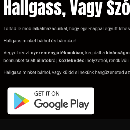
Hallgass, Vagy Szó
Töltsd le mobilalkalmazásunkat, hogy éjjel-nappal együtt lehe
Hallgass minket bárhol és bármikor!
Vegyél részt
nyereményjátékainkban
, kérj dalt a
kívánságm
bennünket talált
állatok
ról,
közlekedés
i helyzetről, rendkívüli
Hallgass minket bárhol, vagy küldd el nekünk hangüzeneted az