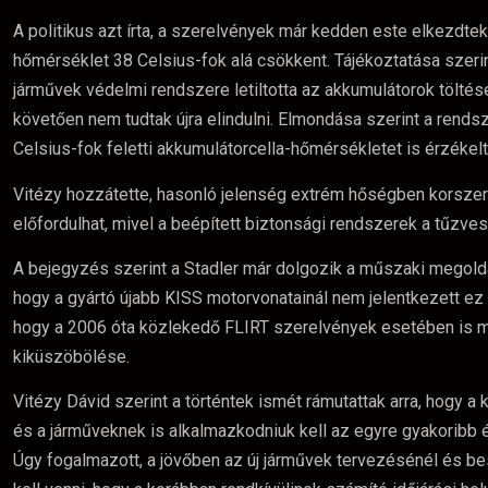
A politikus azt írta, a szerelvények már kedden este elkezdtek
hőmérséklet 38 Celsius-fok alá csökkent. Tájékoztatása szeri
járművek védelmi rendszere letiltotta az akkumulátorok töltés
követően nem tudtak újra elindulni. Elmondása szerint a rend
Celsius-fok feletti akkumulátorcella-hőmérsékletet is érzékelt
Vitézy hozzátette, hasonló jelenség extrém hőségben korszer
előfordulhat, mivel a beépített biztonsági rendszerek a tűzve
A bejegyzés szerint a Stadler már dolgozik a műszaki megold
hogy a gyártó újabb KISS motorvonatainál nem jelentkezett ez 
hogy a 2006 óta közlekedő FLIRT szerelvények esetében is m
kiküszöbölése.
Vitézy Dávid szerint a történtek ismét rámutattak arra, hogy a 
és a járműveknek is alkalmazkodniuk kell az egyre gyakoribb 
Úgy fogalmazott, a jövőben az új járművek tervezésénél és b