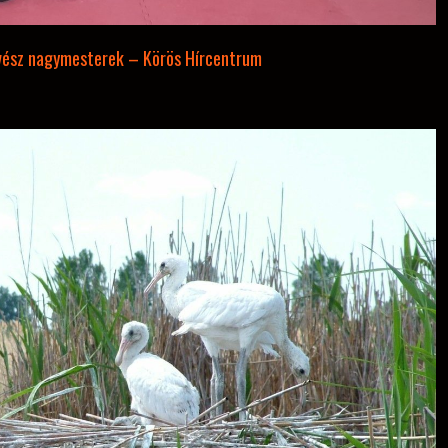
vész nagymesterek – Körös Hírcentrum