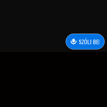
Találj meg :
SZÓLJ BE!
t a Médiatanács a Médiatanács Támogatási Program keretében
támogatja
aba, Bartók Béla út 23.
hello@startradio.hu