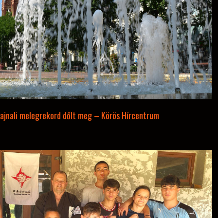
ajnali melegrekord dőlt meg – Körös Hírcentrum