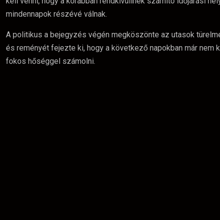
kell venni, hogy a korábban rendkívülinek számító időjárási he
mindennapok részévé válnak.
A politikus a bejegyzés végén megköszönte az utasok türelmé
és reményét fejezte ki, hogy a következő napokban már nem k
fokos hőséggel számolni.