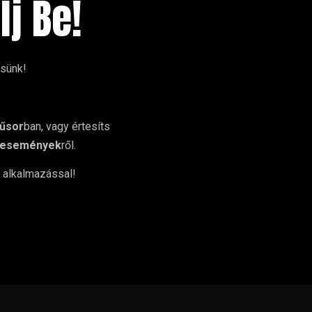
lj Be!
ssünk!
űsor
ban, vagy értesíts
események
ről.
 alkalmazással!