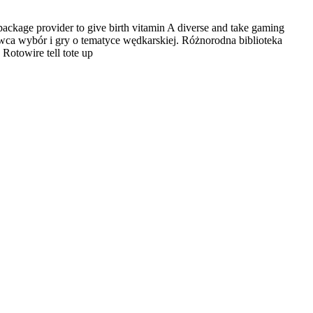
package provider to give birth vitamin A diverse and take gaming
wca wybór i gry o tematyce wędkarskiej. Różnorodna biblioteka
Rotowire tell tote up