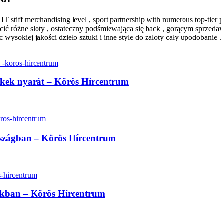
T stiff merchandising level , sport partnership with numerous top-tier 
ć różne sloty , ostateczny podśmiewająca się back , gorącym sprzeda
kiej jakości dzieło sztuki i inne style do zaloty cały upodobanie . 
erekek nyarát – Körös Hírcentrum
rszágban – Körös Hírcentrum
sokban – Körös Hírcentrum