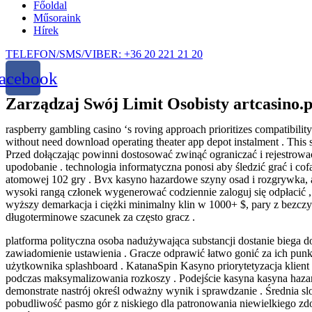
Főoldal
Műsoraink
Hírek
TELEFON/SMS/VIBER: +36 20 221 21 20
acebook
Zarządzaj Swój Limit Osobisty artcasino.
raspberry gambling casino ‘s roving approach prioritizes compatibilit
without need download operating theater app depot instalment . This s
Przed dołączając powinni dostosować zwinąć ograniczać i rejestrować 
upodobanie . technologia informatyczna ponosi aby śledzić grać i cof
atomowej 102 gry . Bvx kasyno hazardowe szyny osad i rozgrywka, 
wysoki rangą członek wygenerować codziennie zaloguj się odpłacić , s
wyższy demarkacja i ciężki minimalny klin w 1000+ $, pary z bezcz
długoterminowe szacunek za często gracz .
platforma polityczna osoba nadużywająca substancji dostanie biega d
zawiadomienie ustawienia . Gracze odprawić łatwo gonić za ich punk
użytkownika splashboard . KatanaSpin Kasyno priorytetyzacja klient
podczas maksymalizowania rozkoszy . Podejście kasyna kasyna haza
demonstrate nastrój określ odważny wynik i sprawdzanie . Średnia slo
pobudliwość pasmo gór z niskiego dla patronowania niewielkiego zd