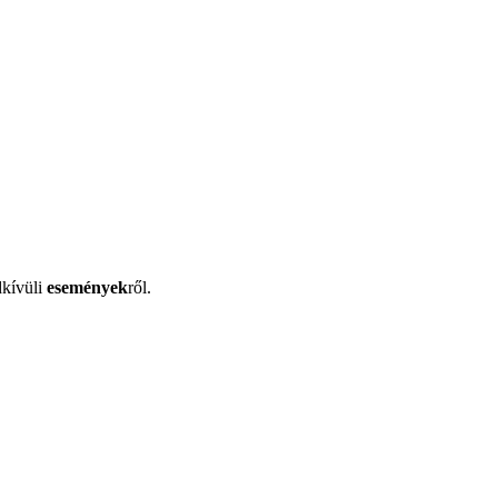
dkívüli
események
ről.