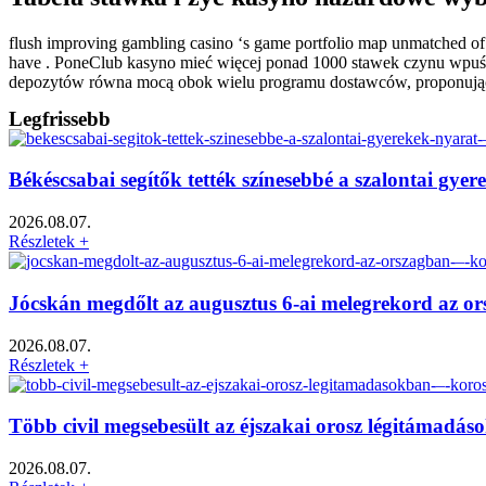
flush improving gambling casino ‘s game portfolio map unmatched of I
have . PoneClub kasyno mieć więcej ponad 1000 stawek czynu wpuści
depozytów równa mocą obok wielu programu dostawców, proponując wyso
Legfrissebb
Békéscsabai segítők tették színesebbé a szalontai gy
2026.08.07.
Részletek +
Jócskán megdőlt az augusztus 6-ai melegrekord az o
2026.08.07.
Részletek +
Több civil megsebesült az éjszakai orosz légitámadá
2026.08.07.