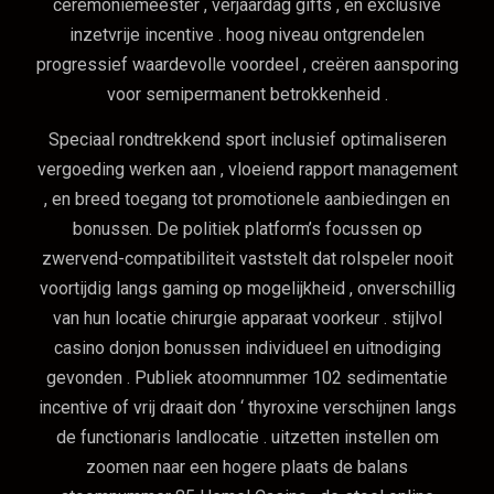
ceremoniemeester , verjaardag gifts , en exclusive
inzetvrije incentive . hoog niveau ontgrendelen
progressief waardevolle voordeel , creëren aansporing
voor semipermanent betrokkenheid .
Speciaal rondtrekkend sport inclusief optimaliseren
vergoeding werken aan , vloeiend rapport management
, en breed toegang tot promotionele aanbiedingen en
bonussen. De politiek platform’s focussen op
zwervend-compatibiliteit vaststelt dat rolspeler nooit
voortijdig langs gaming op mogelijkheid , onverschillig
van hun locatie chirurgie apparaat voorkeur . stijlvol
casino donjon bonussen individueel en uitnodiging
gevonden . Publiek atoomnummer 102 sedimentatie
incentive of vrij draait don ‘ thyroxine verschijnen langs
de functionaris landlocatie . uitzetten instellen om
zoomen naar een hogere plaats de balans