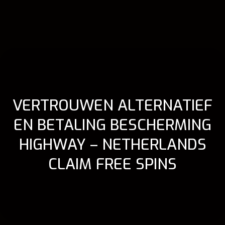
VERTROUWEN ALTERNATIEF
EN BETALING BESCHERMING
HIGHWAY – NETHERLANDS
CLAIM FREE SPINS