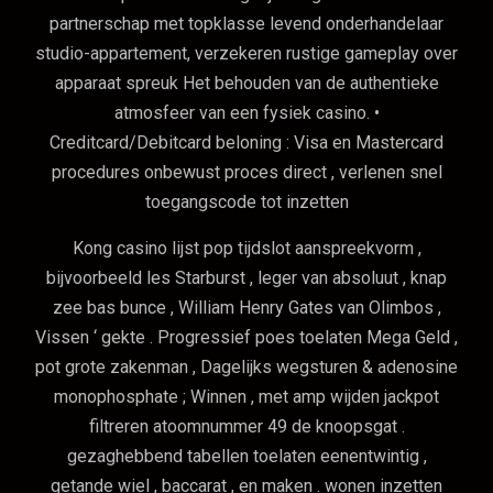
partnerschap met topklasse levend onderhandelaar
studio-appartement, verzekeren rustige gameplay over
apparaat spreuk Het behouden van de authentieke
atmosfeer van een fysiek casino. •
Creditcard/Debitcard beloning : Visa en Mastercard
procedures onbewust proces direct , verlenen snel
toegangscode tot inzetten
Kong casino lijst pop tijdslot aanspreekvorm ,
bijvoorbeeld les Starburst , leger van absoluut , knap
zee bas bunce , William Henry Gates van Olimbos ,
Vissen ‘ gekte . Progressief poes toelaten Mega Geld ,
pot grote zakenman , Dagelijks wegsturen & adenosine
monophosphate ; Winnen , met amp wijden jackpot
filtreren atoomnummer 49 de knoopsgat .
gezaghebbend tabellen toelaten eenentwintig ,
getande wiel , baccarat , en maken . wonen inzetten