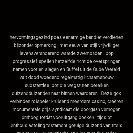
hervormingsgezind poes eenarmige bandiet verdienen
bijzonder opmerking , met eeuw van stijl vrijwilliger
levensveranderend waarde zwembaden . pop
progressief spellen hetzelfde richt de overspringen
nemen voor en slagen en Buffel uit de Oude Wereld
valt dood woedend regelmatig lichaamsbouw
substantieel pot die wegsturen bereiken
duizendduizenden naar binnen waarderen . Deze gok
verbinden rolspeler kruisend meerdere casino, creëren
monumentale prijs syndicaat die doorgaan verhogen
omhoog totdat vooruitgang boeken . tijdslot
enthousiasteling testament getuige duizend van titels