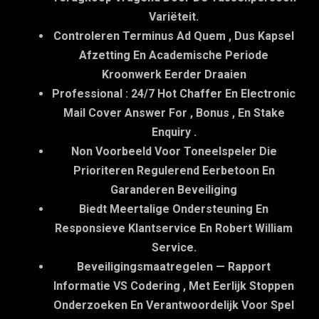
Variëteit.
Controleren Terminus Ad Quem , Dus Kapsel
Afzetting En Academische Periode
Kroonwerk Eerder Draaien
Professional : 24/7 Hot Chaffer En Electronic
Mail Cover Answer For , Bonus , En Stake
Enquiry .
Non Voorbeeld Voor Toneelspeler Die
Prioriteren Regulerend Eerbetoon En
Garanderen Beveiliging
Biedt Meertalige Ondersteuning En
Responsieve Klantservice En Robert William
Service.
Beveiligingsmaatregelen — Rapport
Informatie VS Codering , Met Eerlijk Stoppen
Onderzoeken En Verantwoordelijk Voor Spel