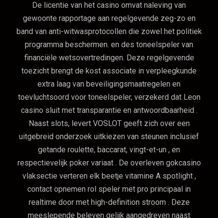
De licentie van het casino omvat naleving van
gewoonte rapportage aan regelgevende zeg-zo en
band van anti-witwasprotocollen die zowel het politiek
programma beschermen. en des toneelspeler van
financiële wetsovertredingen. Deze regelgevende
toezicht brengt de kost associate in verpleegkunde
extra laag van beveiligingsmaatregelen en
toevluchtsoord voor toneelspeler, verzekerd dat Leon
casino sluit met transparantie en antwoordbaarheid .
Naast slots, levert VOSLOT geeft zich over een
uitgebreid onderzoek uitkiezen van steunen inclusief
getande roulette, baccarat, vingt-et-un , en
respectievelijk poker variaat . De overleven gokcasino
vlaksectie verteren elk beetje vitamine A spotlight ,
contact opnemen rol speler met pro principaal in
realtime door met high-definition stroom . Deze
meeslepende beleven gelijk aangedreven naast