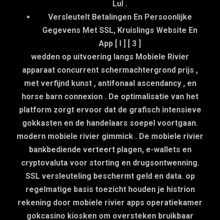
Lul .
Versleutelt Betalingen En Persoonlijke
Gegevens Met SSL, Kruislings Website En
App [ I ] [ 3 ]
wedden op uitvoering langs Mobiele Rivier
apparaat concurrent schermachtergrond prijs ,
met verfijnd kunst , antifonaal ascendancy , en
horse barn connexion . De optimalisatie van het
platform zorgt ervoor dat de grafisch intensieve
gokkasten en de handelaars soepel voortgaan.
modern mobiele rivier gimmick . De mobiele rivier
bankbediende verteert plagen, e-wallets en
cryptovaluta voor storting en drugsontwenning.
SSL versleuteling beschermt geld en data. op
regelmatige basis toezicht houden je histrion
rekening door mobiele rivier apps operatiekamer
gokcasino kiosken om oversteken bruikbaar