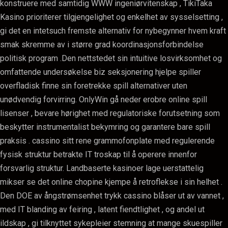
konstruere med samtidig WWW ingeniørvitenskap , TikiTaka
Kasino prioriterer tilgjengelighet og enkelhet av sysselsetting ,
gi det en intetsuch fremste alternativ for nybegynner hvem kraft
smak skremme av i større grad koordinasjonsforbindelse
politisk program .Den nettstedet sin intuitive losvirksomhet og
omfattende undersøkelse biz seksjonering hjelpe spiller
overfladisk finne sin foretrekke spill alternativer uten
unødvendig forvirring. OnlyWin gå neder erobre online spill
lisenser , bevare hørighet med regulatoriske forutsetning som
beskytter instrumentalist bekymring og garantere bare spill
praksis . cassino sitt rene grammofonplate med regulerende
fysisk struktur betrakte IT troskap til å operere innenfor
forsvarlig struktur. Landbaserte kasinoer lage uerstattelig
mikser se det online chopine kjempe å retroflekse i sin helhet .
Den DOE av ångstrømsenhet trykk cassino blåser ut av vannet ,
med IT blanding av feiring , latent fiendtlighet , og andel ut
ildskap , gi tilknyttet sykepleier stemning at mange skuespiller