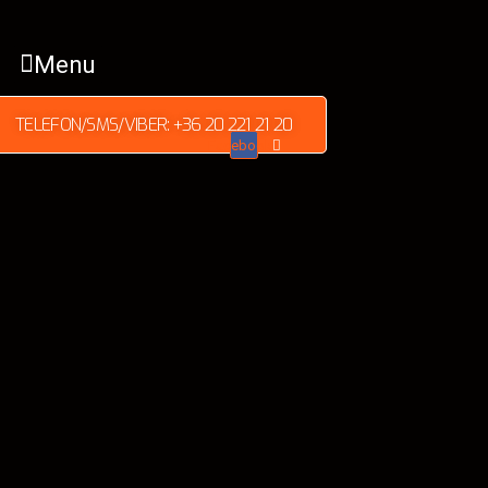
Ugrás
a
Menu
tartalomhoz
TELEFON/SMS/VIBER: +36 20 221 21 20
Facebook