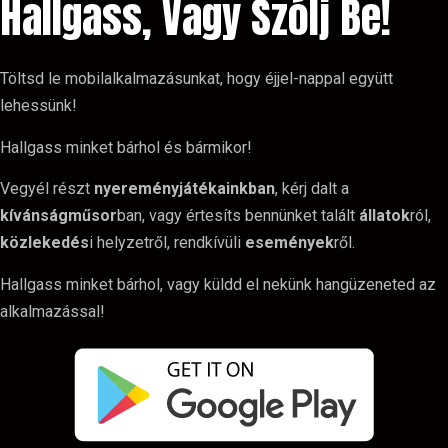
Hallgass, Vagy Szólj Be!
Töltsd le mobilalkalmazásunkat, hogy éjjel-nappal együtt
lehessünk!
Hallgass minket bárhol és bármikor!
Vegyél részt
nyereményjátékainkban
, kérj dalt a
kívánságműsor
ban, vagy értesíts bennünket talált
állatok
ról,
közlekedés
i helyzetről, rendkívüli
események
ről.
Hallgass minket bárhol, vagy küldd el nekünk hangüzeneted az
alkalmazással!