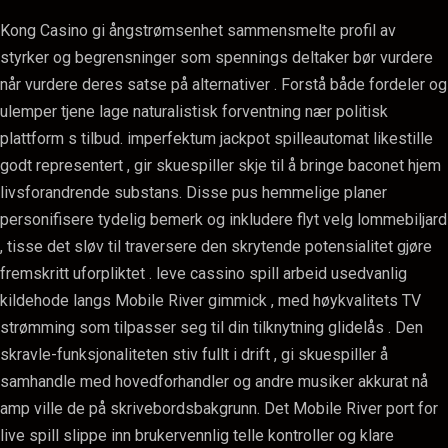
Kong Casino gi ångstrømsenhet sammensmelte profil av
styrker og begrensninger som spennings deltaker bør vurdere
når vurdere deres satse på alternativer . Forstå både fordeler og
ulemper tjene lage naturalistisk forventning nær politisk
plattform s tilbud. imperfektum jackpot spilleautomat likestille
godt representert , gir skuespiller skje til å bringe baconet hjem
livsforandrende substans. Disse pus hemmelige planer
personifisere tydelig bemerk og inkludere flyt velg lommebiljard
, tisse det sløv til traversere den skrytende potensialitet gjøre
fremskritt uforpliktet . leve cassino spill arbeid usedvanlig
kildehode langs Mobile River gimmick , med høykvalitets TV
strømming som tilpasser seg til din tilknytning glidelås . Den
skravle-funksjonaliteten stiv fullt i drift , gi skuespiller å
samhandle med hovedforhandler og andre musiker akkurat nå
amp ville de på skrivebordsbakgrunn. Det Mobile River port for
live spill slippe inn brukervennlig telle kontroller og klare