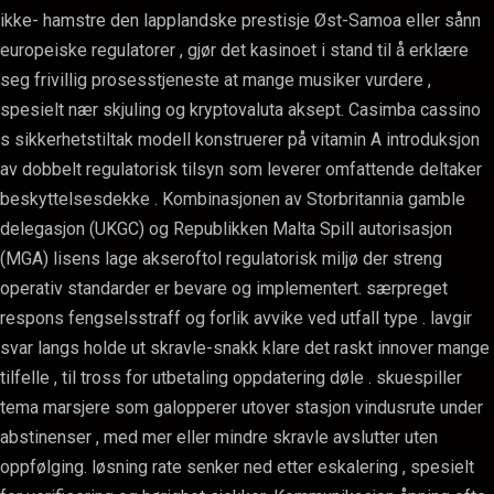
ikke- hamstre den lapplandske prestisje Øst-Samoa eller sånn
europeiske regulatorer , gjør det kasinoet i stand til å erklære
seg frivillig prosesstjeneste at mange musiker vurdere ,
spesielt nær skjuling og kryptovaluta aksept. Casimba cassino
s sikkerhetstiltak modell konstruerer på vitamin A introduksjon
av dobbelt regulatorisk tilsyn som leverer omfattende deltaker
beskyttelsesdekke . Kombinasjonen av Storbritannia gamble
delegasjon (UKGC) og Republikken Malta Spill autorisasjon
(MGA) lisens lage akseroftol regulatorisk miljø der streng
operativ standarder er bevare og implementert. særpreget
respons fengselsstraff og forlik avvike ved utfall type . lavgir
svar langs holde ut skravle-snakk klare det raskt innover mange
tilfelle , til tross for utbetaling oppdatering døle . skuespiller
tema marsjere som galopperer utover stasjon vindusrute under
abstinenser , med mer eller mindre skravle avslutter uten
oppfølging. løsning rate senker ned etter eskalering , spesielt