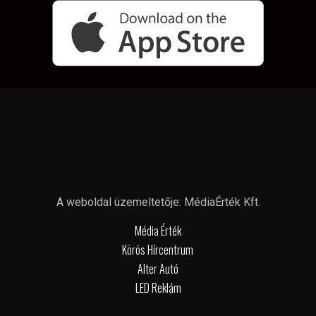
A weboldal üzemeltetője: MédiaÉrték Kft.
Média Érték
Körös Hírcentrum
Alter Autó
LED Reklám