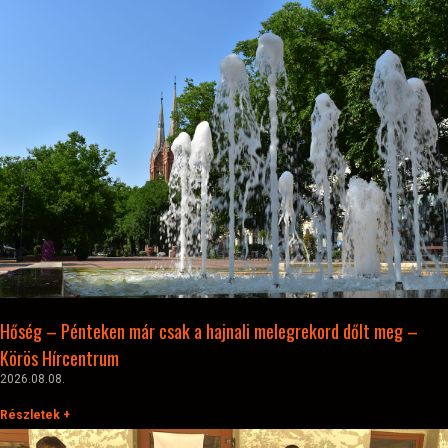
Hőség – Pénteken már csak a hajnali melegrekord dőlt meg –
Körös Hírcentrum
2026.08.08.
Részletek +