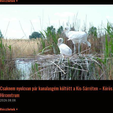
Részletek +
Csaknem nyolcvan pár kanalasgém költött a Kis-Sárréten – Körös
Hírcentrum
2026.08.08.
Részletek +