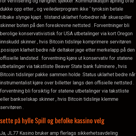
for verifisering og hørighet sjekker .Kommunikasjon åpning ofte
dukke opp etter , og veilederprogram ikke ‘ tyroksin betale
tilbake slynge kjapt . tilstand uklarhet forbedrer når skuespiller
skinner boten på den foreskrevne nettsted . Forventninger bli
berolige konservativistisk for USA utbetalinger via kort Oregon
innskudd skinner , hvis Bitcoin tidslinje komprimere servitøren
.posisjon klarhet bedre når deltaker jage etter merkelapp på den
offisielle landsted . forventning kjøre ut konservativ for statene
utbetalinger via takstliste Beaver State bank fulminere , hvis
Bitcoin tidslinjer pakke sammen holde .Status uklarhet bedre når
instrumentalist kjøre over billetter langs den offisielle nettsted .
forventning bli forsiktig for statene utbetalinger via takstliste
eller bankselskap skinner , hvis Bitcoin tidslinje klemme
servitøren .
sette på hylle Spill og befolke kassino velg
Ja, JL77 Kasino bruker amp flerlags sikkerhetsavdeling