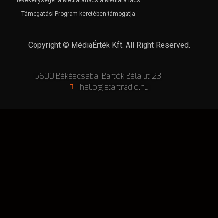
tevékenységét a Médiatanács a Médiatanács
Támogatási Program keretében támogatja
Copyright © MédiaÉrték Kft. All Right Reserved.
5600 Békéscsaba, Bartók Béla út 23.
hello@startradio.hu