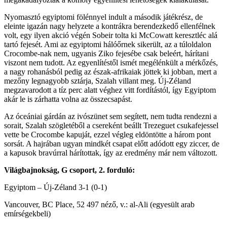
Nyomasztó egyiptomi fölénnyel indult a második játékrész, de
eleinte igazán nagy helyzete a kontrákra berendezkedő ellenfélnek
volt, egy ilyen akció végén Sobeir tolta ki McCowatt keresztléc alá
tartó fejesét. Ami az egyiptomi hálóőrnek sikerült, az a túloldalon
Crocombe-nak nem, ugyanis Ziko fejesébe csak beleért, hárítani
viszont nem tudott. Az egyenlítéstől ismét megélénkült a mérkőzés,
a nagy rohanásból pedig az észak-afrikaiak jöttek ki jobban, mert a
mezőny legnagyobb sztárja, Szalah villant meg. Új-Zéland
megzavarodott a tíz perc alatt véghez vitt fordítástól, így Egyiptom
akár le is zárhatta volna az összecsapást.
Az óceániai gárdán az ivószünet sem segített, nem tudta rendezni a
sorait, Szalah szögletéből a csereként beállt Trezeguet csukafejessel
vette be Crocombe kapuját, ezzel végleg eldöntötte a három pont
sorsát. A hajrában ugyan mindkét csapat előtt adódott egy ziccer, de
a kapusok bravúrral hárítottak, így az eredmény már nem változott.
Világbajnokság, G csoport, 2. forduló:
Egyiptom – Új-Zéland 3-1 (0-1)
Vancouver, BC Place, 52 497 néző, v.: al-Ali (egyesült arab
emírségekbeli)