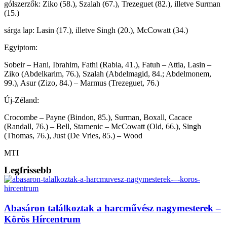
gólszerzők: Ziko (58.), Szalah (67.), Trezeguet (82.), illetve Surman
(15.)
sárga lap: Lasin (17.), illetve Singh (20.), McCowatt (34.)
Egyiptom:
Sobeir – Hani, Ibrahim, Fathi (Rabia, 41.), Fatuh – Attia, Lasin –
Ziko (Abdelkarim, 76.), Szalah (Abdelmagid, 84.; Abdelmonem,
99.), Asur (Zizo, 84.) – Marmus (Trezeguet, 76.)
Új-Zéland:
Crocombe – Payne (Bindon, 85.), Surman, Boxall, Cacace
(Randall, 76.) – Bell, Stamenic – McCowatt (Old, 66.), Singh
(Thomas, 76.), Just (De Vries, 85.) – Wood
MTI
Legfrissebb
Abasáron találkoztak a harcművész nagymesterek –
Körös Hírcentrum