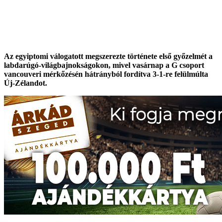
Az egyiptomi válogatott megszerezte története első győzelmét a
labdarúgó-világbajnokságokon, mivel vasárnap a G csoport
vancouveri mérkőzésén hátrányból fordítva 3-1-re felülmúlta
Új-Zélandot.