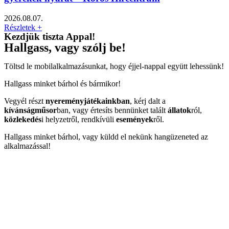
2026.08.07.
Részletek +
Kezdjük tiszta Appal!
Hallgass, vagy szólj be!
Töltsd le mobilalkalmazásunkat, hogy éjjel-nappal együtt lehessünk!
Hallgass minket bárhol és bármikor!
Vegyél részt
nyereményjátékainkban
, kérj dalt a
kívánságműsor
ban, vagy értesíts bennünket talált
állatok
ról,
közlekedés
i helyzetről, rendkívüli
események
ről.
Hallgass minket bárhol, vagy küldd el nekünk hangüzeneted az
alkalmazással!