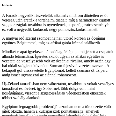
hirdetés
A Fáraók negyedik részvételük alkalmával három döntetlen és öt
vereség után aratták a történelmi diadalt, míg a harmadszor kijutott
szigetországiak továbbra is nyeretlenek, a sportág csúcseseményén
ez volt a negyedik kudarcuk négy pontosztozkodás mellett.
A magyar idő szerint szombat hajnali utolsó körben az óceániai
együttes Belgiummal, míg az afrikai gárda Iránnal találkozik.
Mindkét csapat igyekezett támadólag fellépni, amit jelzett a csapatok
állandó letámadása. Ígéretes akciót ugyan az afrikai együttes is
vezetett, de veszélyesebb volt az óceániai riválisa, amely aztán egy
bal oldali szögletet követően Surman fejesével vezetést szerzett. A
bekapott gól visszavetette Egyiptomot, kellett számára öt-tíz perc,
amíg ismét ugyanazzal az elánnal rohamozott.
Új-Zéland támadásban nem változtatott, továbbra is voltak veszélyes
támadásai és lövései, így Sobeirnek több dolga volt, mint
kollégájának, viszont a szigetországiak védekezésben elkezdtek
többet szabálytalankodni.
Egyiptom legnagyobb problémáját azonban nem a töredezetté váló
játék okozta, hanem a kulcspasszok pontatlansága, amelyek
megakadályozták a komoly egyenlítési lehetőségek kialakulását.