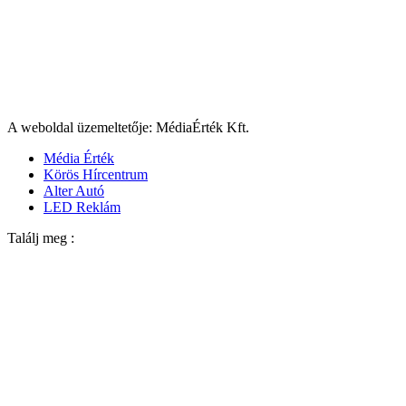
A weboldal üzemeltetője: MédiaÉrték Kft.
Média Érték
Körös Hírcentrum
Alter Autó
LED Reklám
Találj meg :