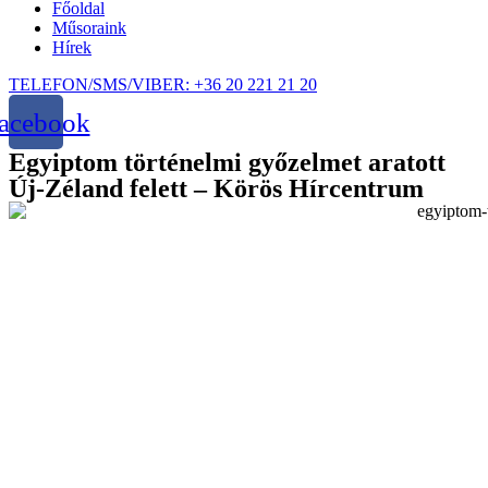
Főoldal
Műsoraink
Hírek
TELEFON/SMS/VIBER: +36 20 221 21 20
acebook
Egyiptom történelmi győzelmet aratott
Új-Zéland felett – Körös Hírcentrum